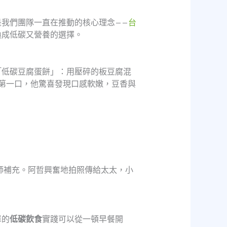
我們團隊一直在推動的核心理念——
台
換成低碳又營養的選擇。
「低碳豆腐蛋餅」：用壓碎的板豆腐混
第一口，他驚喜發現口感軟嫩，豆香與
師補充。阿哲興奮地拍照傳給太太，小
單的
低碳飲食
實踐可以從一頓早餐開