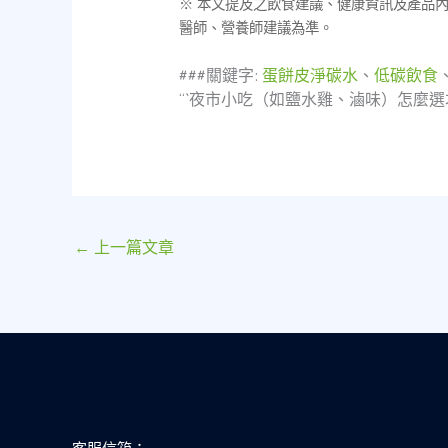
※ 本文提及之飲食建議、健康資訊及產品
醫師、營養師建議為準。
###關鍵字:
蛋餅皮淨碳水
、
低碳飲食
“`夜市小吃（如鹽水雞、滷味）怎麼
←
上一篇文章