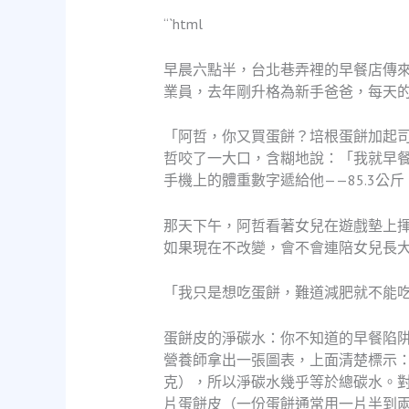
“`html
早晨六點半，台北巷弄裡的早餐店傳來
業員，去年剛升格為新手爸爸，每天
「阿哲，你又買蛋餅？培根蛋餅加起
哲咬了一大口，含糊地說：「我就早
手機上的體重數字遞給他——85.3公
那天下午，阿哲看著女兒在遊戲墊上
如果現在不改變，會不會連陪女兒長
「我只是想吃蛋餅，難道減肥就不能
蛋餅皮的淨碳水：你不知道的早餐陷
營養師拿出一張圖表，上面清楚標示：
克），所以淨碳水幾乎等於總碳水。對
片蛋餅皮（一份蛋餅通常用一片半到