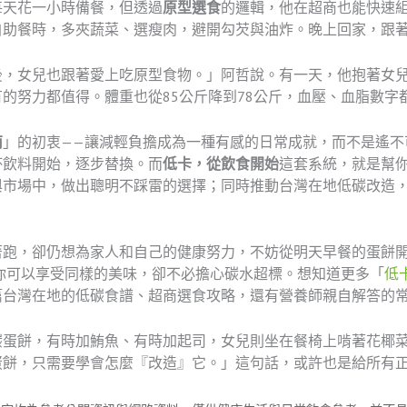
每天花一小時備餐，但透過
原型選食
的邏輯，他在超商也能快速
自助餐時，多夾蔬菜、選瘦肉，避開勾芡與油炸。晚上回家，跟
後，女兒也跟著愛上吃原型食物。」阿哲說。有一天，他抱著女
的努力都值得。體重也從85公斤降到78公斤，血壓、血脂數字
南
」的初衷——讓減輕負擔成為一種有感的日常成就，而不是遙不
杯飲料開始，逐步替換。而
低卡，從飲食開始
這套系統，就是幫
與市場中，做出聰明不踩雷的選擇；同時推動台灣在地低碳改造
著跑，卻仍想為家人和自己的健康努力，不妨從明天早餐的蛋餅
，你可以享受同樣的美味，卻不必擔心碳水超標。想知道更多「
低
篇台灣在地的低碳食譜、超商選食攻略，還有營養師親自解答的
碳蛋餅，有時加鮪魚、有時加起司，女兒則坐在餐椅上啃著花椰
蛋餅，只需要學會怎麼『改造』它。」這句話，或許也是給所有