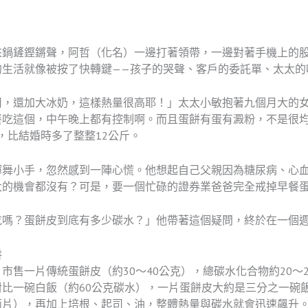
鍋鏟鏗鏘聲，阿哲（化名）一邊打著領帶，一邊對著手機上的股
的生活就像被按了快轉鍵——孩子的哭聲、客戶的委託單、太太的
司，還加大冰奶，這樣熱量很高耶！」太太小敏抱著九個月大的
餐吃這個，中午晚上都有控制啊。而且蛋餅有蛋有澱粉，不是很
斤，比結婚時多了整整12公斤。
揮舞小手，忽然感到一陣心慌。他想起自己父親因為糖尿病、心
大的機會都沒有？可是，要一個忙碌的證券業爸爸完全戒掉早餐
吃嗎？蛋餅皮到底有多少碳水？」他帶著這個疑問，終於在一個
阱
市售一片傳統蛋餅皮（約30～40公克），總碳水化合物約20～
比一碗白飯（約60公克碳水），一片蛋餅皮大約是三分之一碗
兩片），再加上培根、起司、油，整體熱量與碳水就會迅速飆升