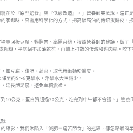
關鍵在於『原型選食』與『低碳改造』。」營養師笑著說。這正是
悉的家鄉味，只需用科學化的方式，把高碳高油的傳統蛋餅皮，
市場買回板豆腐、雞胸肉、高麗菜絲，按照營養師的建議，做了
調成麵糊，平底鍋不加油乾煎，再鋪上打散的蛋液和雞肉絲。咬下
材，如豆腐、雞蛋、蔬菜，取代精緻麵粉餅皮。
水降至約5～8克碳水，淨碳水大幅減少。
維，延長飽足感，避免血糖震盪。
到10公克，蛋白質超過20公克，吃完到中午都不會餓。」營養
成就
人的縮影。我們常陷入「減肥＝痛苦節食」的迷思，卻忽略最簡