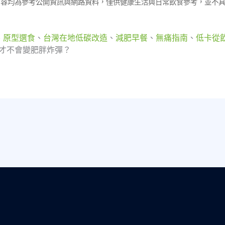
內容均為參考公開資訊與網路資料，僅供健康生活與日常飲食參考，並不
、
原型選食
、
台灣在地低碳改造
、
減肥早餐
、
無痛指南
、
低卡從
選才不會變肥胖炸彈？