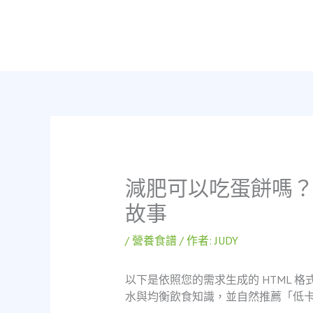
跳
至
主
要
內
容
減肥可以吃蛋餅嗎
故事
/
營養食譜
/ 作者:
JUDY
以下是依照您的需求生成的 HTML 格
水與均衡飲食知識，並自然推薦「低卡，