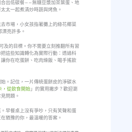
組合出低碳餐——無糖豆漿加茶葉蛋、地
著太太一起煮清炒時蔬與烤魚。
兒去市場，小女孩指著攤上的綠花椰菜
都漂亮許多。
可及的目標。你不需要立刻推翻所有習
你把這些知識轉化為實際行動：透過科
，讓你在吃蛋餅、吃肉燥飯、喝手搖飲
開始。記住，一片傳統蛋餅皮的淨碳水
卡，從飲食開始
」的實用撇步？歡迎瀏
常見問題。
菜。早餐桌上沒有爭吵，只有笑聲和蛋
正在猶豫的你，最溫暖的答案。