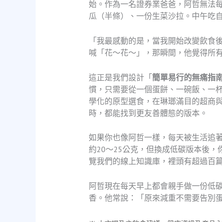
始。作為一名證券業爸爸，阿哲無法
瓜（半條）、一份生菜沙拉。中午吃
「我最感動的是，當我開始改變飲食
喊「花～花～」，那瞬間，他覺得所有
這正是我們設計「
簡單易行的無痛指
慣，只需要從一個蛋餅、一碗飯、一
學化的原型選食，在琳瑯滿目的超商
時，都能找到更友善體態的版本。
如果你也像阿哲一樣，每天被生活追
約20～25公克，但換成低碳版本後
覽我們的線上知識庫，裡頭有超過百
阿哲現在每天早上都會親手做一份低
香。他常說：「原來減重不需要告別