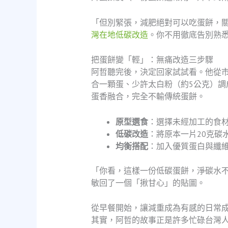
「但別緊張，減肥絕對可以吃蛋餅，
灣在地低碳改造
。你不用徹底告別熟
把蛋餅變「輕」：無痛改造三步驟
阿哲聽完後，決定回家試試看。他從
合一顆蛋、少許太白粉（約5公克）
蛋香融合，完全不輸傳統蛋餅。
原型選食
：選擇未經加工的食
低碳改造
：將原本一片20克碳
均衡搭配
：加入優質蛋白與纖
「你看，這樣一份低碳蛋餅，淨碳水不
敏回了一個「揪甘心」的貼圖。
從早餐開始，讓減重成為有感的日常
其實，阿哲的故事正是許多忙碌台灣