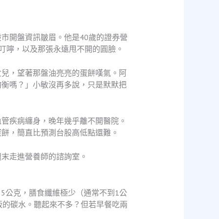
市開盤資訊皺眉。他是40歲的證券營
叮嚀，以及那張永遠甩不開的圓臉。
女兒，望著那盤油亮亮的蛋餅嘆氣。阿
均衡嗎？」小敏沒再多說，只是默默把
血管疾病纏身，晚年幾乎離不開醫院。
蛋餅，簡直比預測台股高低點還難。
週末走進營養師的諮詢室。
25公克，膳食纖維極少（通常不到1公
飯的碳水。聽起來不多？但若早餐吃兩
。