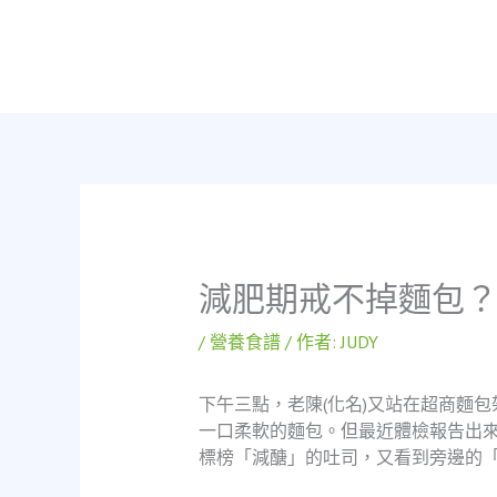
跳
至
主
要
內
容
減肥期戒不掉麵包
/
營養食譜
/ 作者:
JUDY
下午三點，老陳(化名)又站在超商麵
一口柔軟的麵包。但最近體檢報告出
標榜「減醣」的吐司，又看到旁邊的