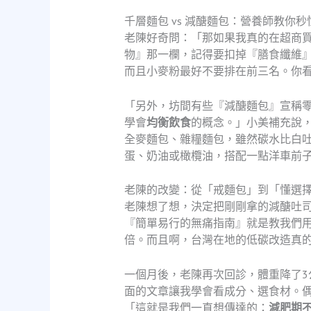
千層麵包 vs 減醣麵包：營養師教你秒
老陳好奇問：「那如果我真的在超商
物』那一欄，記得要扣掉『膳食纖維』
而且小麥粉最好不要排在前三名。你
「另外，坊間有些『減醣麵包』宣稱
學會
均衡飲食
的概念。」小美補充說
全麥麵包、雜糧麵包，雖然碳水比白
蛋、奶油或橄欖油，搭配一點洋車前
老陳的改變：從「戒麵包」到「懂選
老陳想了想，決定把剛剛拿的減醣吐
『簡單易行的無痛指南』就是教我們
倍。而且啊，台灣在地的低碳改造真
一個月後，老陳再次回診，體重降了3
面的文章讓我學會看成分、選食材。
「這就是我們一直想傳達的：
減肥期