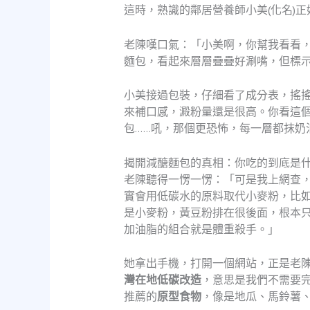
這時，熟識的鄰居營養師小美(化名)
老陳嘆口氣：「小美啊，你幫我看看
麵包，看起來層層疊疊好涮嘴，但標示
小美接過包裝，仔細看了成分表，搖
來補口感，澱粉量還是很高。你看這個
包……吼，那個更恐怖，每一層都抹奶
揭開減醣麵包的真相：你吃的到底是
老陳聽得一愣一愣：「可是我上網查
實會用低碳水的原料取代小麥粉，比
是小麥粉，黃豆粉排在很後面，根本
加油脂的組合就是體重殺手。」
她拿出手機，打開一個網站，正是老
灣在地低碳改造
，意思是我們不需要
推薦的
原型食物
，像是地瓜、馬鈴薯