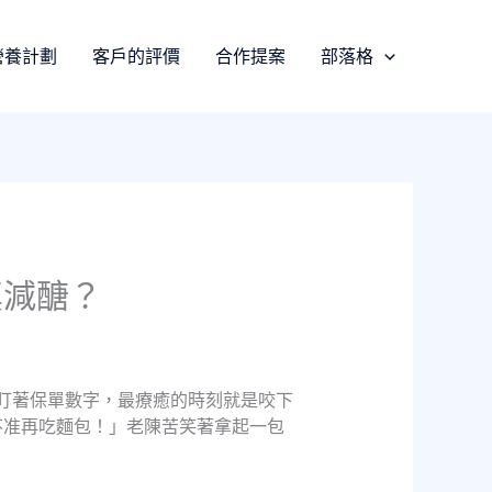
營養計劃
客戶的評價
合作提案
部落格
真減醣？
天盯著保單數字，最療癒的時刻就是咬下
不准再吃麵包！」老陳苦笑著拿起一包
」