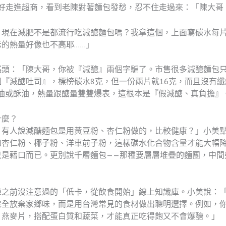
正好走進超商，看到老陳對著麵包發愁，忍不住走過來：「陳大哥
，現在減肥不是都流行吃減醣麵包嗎？我拿這個，上面寫碳水每片
的熱量好像也不高耶……」
搖頭：「陳大哥，你被『減醣』兩個字騙了。市售很多減醣麵包
『減醣吐司』，標榜碳水8克，但一份兩片就16克，而且沒有
油或酥油，熱量跟醣量雙雙爆表，這根本是『假減醣、真負擔』
什麼？
，有人說減醣麵包是用黃豆粉、杏仁粉做的，比較健康？」小美
如杏仁粉、椰子粉、洋車前子粉，這樣碳水化合物含量才能大幅
只是藉口而已。更別說千層麵包——那種要層層堆疊的麵團，中間
陳之前沒注意過的「低卡，從飲食開始」線上知識庫。小美說：
完全放棄家鄉味，而是用台灣常見的食材做出聰明選擇。例如，
、燕麥片，搭配蛋白質和蔬菜，才能真正吃得飽又不會爆醣。」