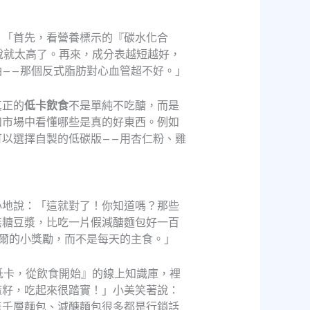
：「首先，看營養標示的『碳水化合
說就太高了。再來，成分表越短越好，
——那個反式脂肪對心血管超不好。」
真正的
低卡飲食
不是單純不吃醣，而是
和市場中看懂哪些是真的好東西。例如
以選擇自製的低碳版——用杏仁粉、雞
心地說：「這就對了！你知道嗎？那些
無糖豆漿，比吃一片假減醣麵包好一百
爾的小獎勵，而不是每天的主食。」
低卡，從飲食開始』的線上知識庫，裡
麻籽，吃起來很踏實！」小美笑著說：
售千層麵包、減醣麵包很多都是行銷話