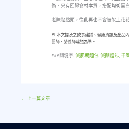
術，只有回歸食材本質，搭配均衡蛋
老陳點點頭，從此再也不會被架上花
※ 本文提及之飲食建議、健康資訊及產品
醫師、營養師建議為準。
###關鍵字:
減肥期麵包
,
減醣麵包
,
千
←
上一篇文章