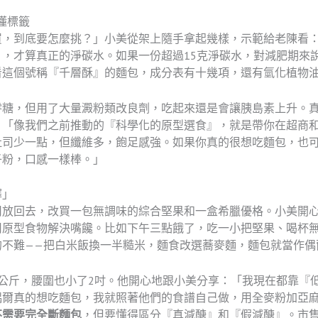
懂標籤
買，到底要怎麼挑？」小美從架上隨手拿起幾樣，示範給老陳看
，才算真正的淨碳水。如果一份超過15克淨碳水，對減肥期來
看這個號稱『千層酥』的麵包，成分表有十幾項，還有氫化植物油
零糖，但用了大量澱粉類改良劑，吃起來還是會讓胰島素上升。
，「像我們之前推動的『科學化的原型選食』，就是帶你在超商
吐司少一點，但纖維多，飽足感強。如果你真的很想吃麵包，也可
子粉，口感一樣棒。」
擇」
司放回去，改買一包無調味的綜合堅果和一盒希臘優格。小美開
用原型食物解決嘴饞。比如下午三點餓了，吃一小把堅果、喝杯
的不難——把白米飯換一半糙米，麵食改選蕎麥麵，麵包就當作偶
公斤，腰圍也小了2吋。他開心地跟小美分享：「我現在都靠『
偶爾真的想吃麵包，我就照著他們的食譜自己做，用全麥粉加亞
不需要完全斷麵包
，但要懂得區分『真減醣』和『假減醣』。市