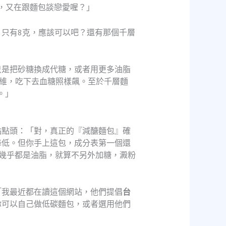
，又在跟麵包談戀愛喔？」
只有8克，應該可以吧？還有那個千層
只是把砂糖換成代糖，或者用更多油脂
纖維，吃下去血糖照樣飆。至於千層麵
。」
點點頭：「對，真正的『減醣麵包』確
降低。但你手上這包，成分表第一個還
幾乎都是油脂，就算不另外加糖，澱粉
「我最近都在讀這個網站，他們提倡
台
你可以自己做低碳麵包，或者選用他們