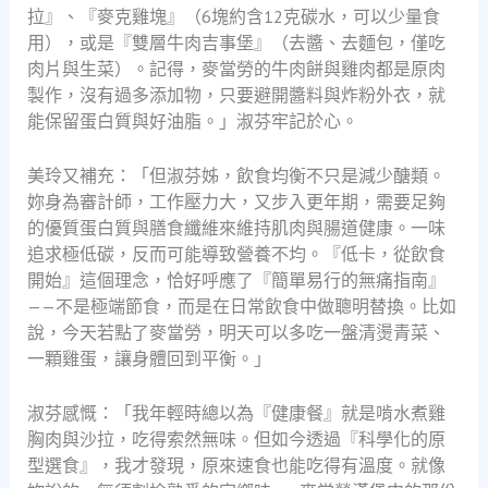
拉』、『麥克雞塊』（6塊約含12克碳水，可以少量食
用），或是『雙層牛肉吉事堡』（去醬、去麵包，僅吃
肉片與生菜）。記得，麥當勞的牛肉餅與雞肉都是原肉
製作，沒有過多添加物，只要避開醬料與炸粉外衣，就
能保留蛋白質與好油脂。」淑芬牢記於心。
美玲又補充：「但淑芬姊，飲食均衡不只是減少醣類。
妳身為審計師，工作壓力大，又步入更年期，需要足夠
的優質蛋白質與膳食纖維來維持肌肉與腸道健康。一味
追求極低碳，反而可能導致營養不均。『低卡，從飲食
開始』這個理念，恰好呼應了『簡單易行的無痛指南』
——不是極端節食，而是在日常飲食中做聰明替換。比如
說，今天若點了麥當勞，明天可以多吃一盤清燙青菜、
一顆雞蛋，讓身體回到平衡。」
淑芬感慨：「我年輕時總以為『健康餐』就是啃水煮雞
胸肉與沙拉，吃得索然無味。但如今透過『科學化的原
型選食』，我才發現，原來速食也能吃得有溫度。就像