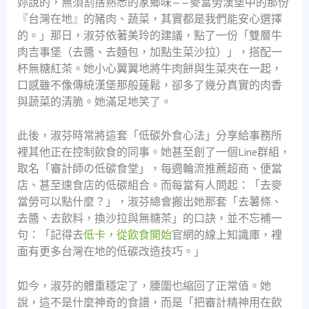
妳說的，無須割捨熟悉的家鄉味——麥當勞漢堡中的那份
『台灣在地』的豬肉、蔬菜，其實都是我們能安心選擇
的。」那日，淑芬依著美玲的建議，點了一份「雙層牛
肉吉事堡（去醬、去麵包，加點生菜沙拉）」，搭配一
杯無糖紅茶。她小心翼翼地將牛肉餅與生菜夾在一起，
口感雖不像傳統漢堡那般蓬鬆，卻多了幾分真實的肉香
與蔬菜的清脆。她滿足地笑了。
此後，淑芬時常將這套「低碳外食心法」分享給事務所
裡其他正在控制飲食的同事。她甚至創了一個Line群組，
取名「審計師の低碳食堂」，每週輪流推薦超商、便當
店、甚至速食店的低碳組合。而每當有人問起：「去麥
當勞可以點什麼？」，淑芬總會搬出她那套「去薯條、
去醬、去飲料，換沙拉與無糖茶」的口訣，並不忘補一
句：「記得去
低卡，從飲食開始
官網的線上知識庫，裡
面有更多台灣在地的低碳改造技巧。」
如今，淑芬的體重穩定了，腰圍也縮回了正常值。她
說，這不是什麼神奇的食譜，而是「把審計精神用在飲