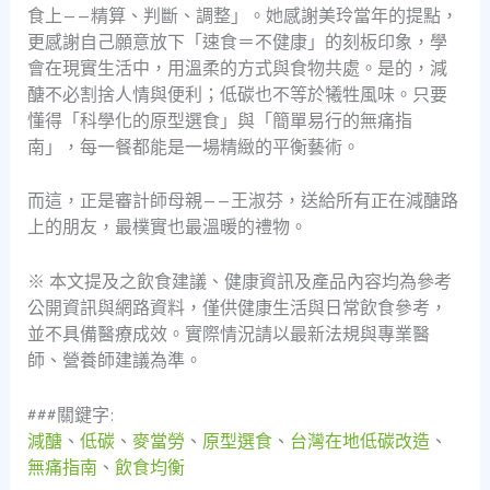
食上——精算、判斷、調整」。她感謝美玲當年的提點，
更感謝自己願意放下「速食＝不健康」的刻板印象，學
會在現實生活中，用溫柔的方式與食物共處。是的，減
醣不必割捨人情與便利；低碳也不等於犧牲風味。只要
懂得「科學化的原型選食」與「簡單易行的無痛指
南」，每一餐都能是一場精緻的平衡藝術。
而這，正是審計師母親——王淑芬，送給所有正在減醣路
上的朋友，最樸實也最溫暖的禮物。
※ 本文提及之飲食建議、健康資訊及產品內容均為參考
公開資訊與網路資料，僅供健康生活與日常飲食參考，
並不具備醫療成效。實際情況請以最新法規與專業醫
師、營養師建議為準。
###關鍵字:
減醣
、
低碳
、
麥當勞
、
原型選食
、
台灣在地低碳改造
、
無痛指南
、
飲食均衡