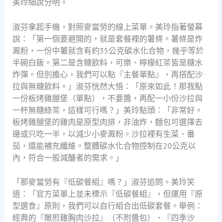
美玲細說分明。
淑芬拿起手機，對照麥當勞的線上菜單。美玲指著螢幕
說：「第一個要避開的，就是套餐裡的薯條。薯條是炸
澱粉，一份中薯就含有約35公克碳水化合物，幾乎等於
半碗白飯。第二是含糖飲料，可樂、檸檬紅茶皆是糖水
炸彈。但別擔心，我們可以點『主餐單點』，再搭配沙
拉與無糖飲料。」淑芬恍然大悟：「原來如此！那我點
一份板烤雞腿堡（單點），不要醬，再配一小份沙拉與
一杯無糖綠茶，這樣可行嗎？」美玲點頭：「非常好。
板烤雞腿堡的雞肉是原型肉排，非油炸，麵包可選擇去
邊或只吃一半，以減少小麥澱粉。沙拉裡有生菜、番
茄，還能補充纖維。整體碳水化合物控制在20公克以
內，符合一般減醣者的需求。」
「那麥當勞有『低碳餐組』嗎？」淑芬追問。美玲笑
道：「官方菜單上並未標示『低碳餐組』，但運用『原
型選食』原則，我們可以自行組合出低碳套餐。舉例：
經典的『嫩煎雞胸肉沙拉』（不附醬包）、『四季沙