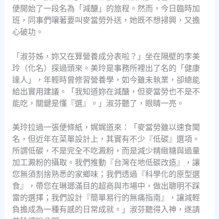
便開始了一段名為「減醣」的旅程。然而，今日臨時加
班，同事們嚷著要叫麥當勞外送，她既不想掃興，又擔
心破功。
「淑芬姊，妳又在算營養成分表啦？」坐在隔壁的李美
玲（化名）探過頭來。美玲是事務所裡出了名的「健康
達人」，年輕時曾修習營養學，如今雖未執業，卻總能
給出實用建議。「我知道妳在減醣，但麥當勞也不是不
能吃，關鍵是懂『選』。」淑芬聽了，眼睛一亮。
美玲拉過一張便條紙，娓娓道來：「麥當勞雖以速食聞
名，但近年在菜單設計上，其實有不少『低碳』選項。
所謂低碳，不是完全不吃澱粉，而是減少精緻糖與過量
加工澱粉的攝取。我們推動『台灣在地低碳改造』，讓
您無須割捨熟悉的家鄉味；我們透過『科學化的原型選
食』，帶您在琳瑯滿目的超商與市場中，做出聰明不踩
雷的選擇；我們設計『簡單易行的無痛指南』，讓減輕
負擔成為一種有感的日常成就。」淑芬聽得入神，遂請