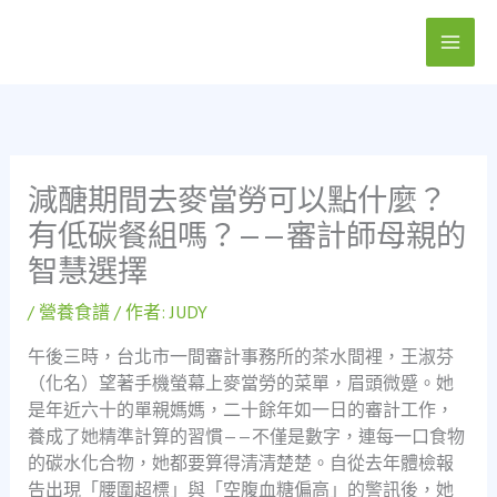
跳
至
主
要
內
容
減醣期間去麥當勞可以點什麼？
有低碳餐組嗎？——審計師母親的
智慧選擇
/
營養食譜
/ 作者:
JUDY
午後三時，台北市一間審計事務所的茶水間裡，王淑芬
（化名）望著手機螢幕上麥當勞的菜單，眉頭微蹙。她
是年近六十的單親媽媽，二十餘年如一日的審計工作，
養成了她精準計算的習慣——不僅是數字，連每一口食物
的碳水化合物，她都要算得清清楚楚。自從去年體檢報
告出現「腰圍超標」與「空腹血糖偏高」的警訊後，她