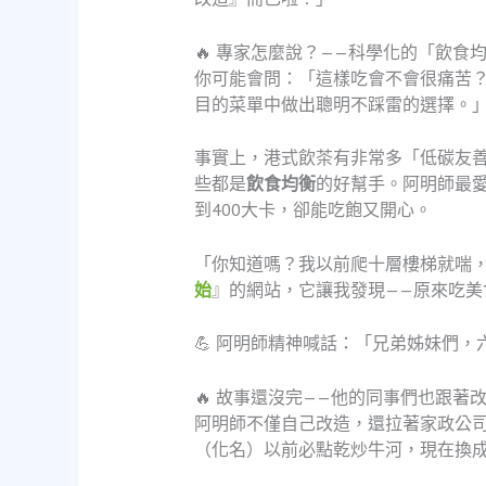
🔥 專家怎麼說？——科學化的「飲食
你可能會問：「這樣吃會不會很痛苦
目的菜單中做出聰明不踩雷的選擇。
事實上，港式飲茶有非常多「低碳友
些都是
飲食均衡
的好幫手。阿明師最
到400大卡，卻能吃飽又開心。
「你知道嗎？我以前爬十層樓梯就喘
始
』的網站，它讓我發現——原來吃
💪 阿明師精神喊話：「兄弟姊妹們
🔥 故事還沒完——他的同事們也跟著
阿明師不僅自己改造，還拉著家政公
（化名）以前必點乾炒牛河，現在換