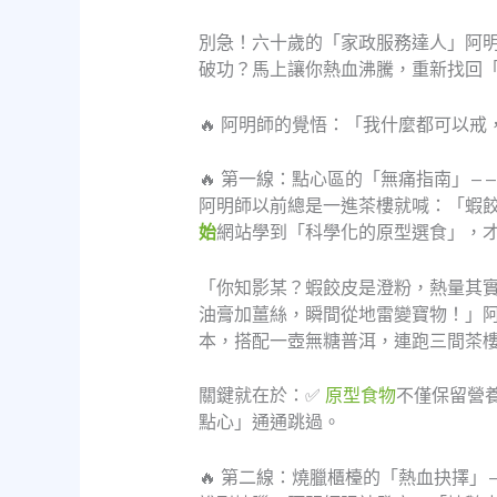
別急！六十歲的「家政服務達人」阿
破功？馬上讓你熱血沸騰，重新找回
🔥 阿明師的覺悟：「我什麼都可以
🔥 第一線：點心區的「無痛指南」—
阿明師以前總是一進茶樓就喊：「蝦
始
網站學到「科學化的原型選食」，
「你知影某？蝦餃皮是澄粉，熱量其
油膏加薑絲，瞬間從地雷變寶物！」
本，搭配一壺無糖普洱，連跑三間茶
關鍵就在於：
✅
原型食物
不僅保留營
點心」通通跳過。
🔥 第二線：燒臘櫃檯的「熱血抉擇」