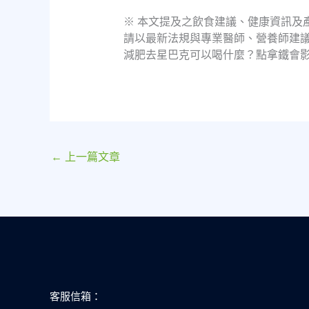
※ 本文提及之飲食建議、健康資訊及
請以最新法規與專業醫師、營養師建
減肥去星巴克可以喝什麼？點拿鐵會
←
上一篇文章
客服信箱：