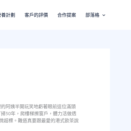
營養計劃
客戶的評價
合作提案
部落格
裡的阿姨半開玩笑地虧著眼前這位滿頭
掃30年，爬樓梯擦窗戶，體力活做透
微超標。難道真要跟最愛的港式飲茶說