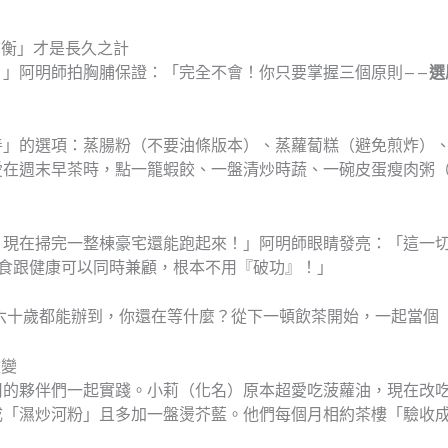
均衡」才是長久之計
？」阿明師拍胸脯保證：「完全不會！你只要掌握三個原則——
選
」
善」的選項：蒸腸粉（不要油條版本）、蒸蘿蔔糕（避免煎炸）、
愛在週末早茶時，點一籠蝦餃、一盤清炒時蔬、一碗皮蛋瘦肉粥
，現在掃完一整棟豪宅還能跑起來！」阿明師眼睛發亮：「這一
美食跟健康可以同時兼顧，根本不用『破功』！」
，六十歲都能辦到，你還在等什麼？從下一頓飲茶開始，一起當個
改變
司的夥伴們一起實踐。小莉（化名）原本超愛吃菠蘿油，現在改
成「濕炒河粉」且多加一盤燙芥藍。他們每個月相約茶樓「驗收