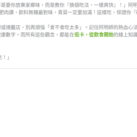
不是要你放棄家鄉味，而是教你『換個吃法、一樣爽快』！」阿
比肥肉讚，飲料無糖最對味，青菜一定要加滿！這樣吃，保證你『
樓或燒臘店，別再煩惱「會不會吃太多」。記住阿明師的熱血心
健康數字。而所有這些觀念，都能在
低卡，從飲食開始
的線上知
吃！」