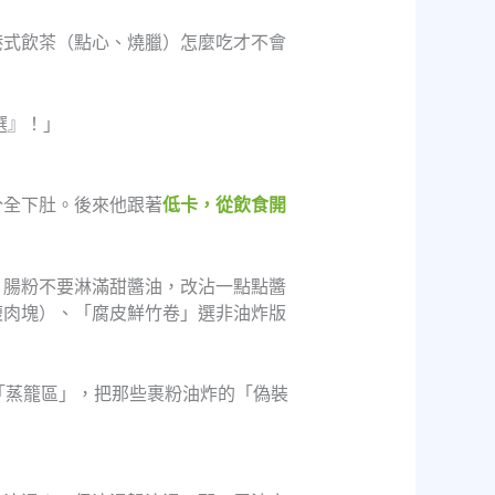
港式飲茶（點心、燒臘）怎麼吃才不會
選』！」
分全下肚。後來他跟著
低卡，從飲食開
；腸粉不要淋滿甜醬油，改沾一點點醬
瘦肉塊）、「腐皮鮮竹卷」選非油炸版
「蒸籠區」，把那些裹粉油炸的「偽裝