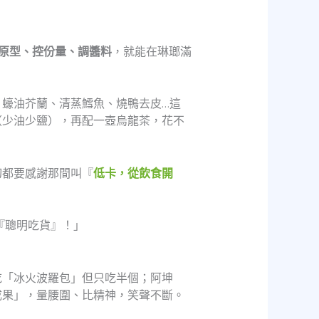
原型、控份量、調醬料
，就能在琳瑯滿
蠔油芥蘭、清蒸鱈魚、燒鴨去皮…這
（少油少鹽），再配一壺烏龍茶，花不
切都要感謝那間叫『
低卡，從飲食開
『聰明吃貨』！」
吃「冰火波羅包」但只吃半個；阿坤
成果」，量腰圍、比精神，笑聲不斷。