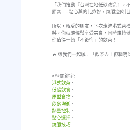
「我們推動『台灣在地低碳改造』，
節奏——點心蒸的比炸好，燒臘瘦肉
所以，親愛的朋友，下次走進港式茶
料
，你就能輕鬆享受美食，同時維持
你值得一頓「不後悔」的飲茶！
🔥 讓我們一起喊：「飲茶去！但聰明
###關鍵字:
港式飲茶
、
低碳飲食
、
原型食物
、
飲食均衡
、
熱量控制
、
點心選擇
、
燒臘技巧