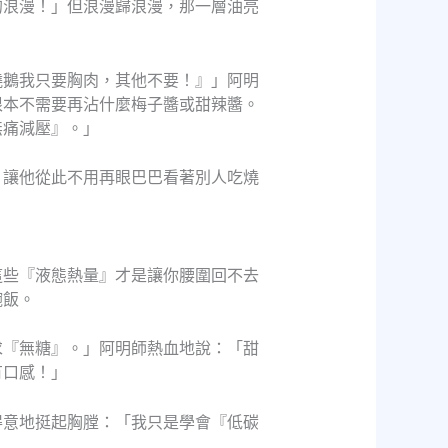
的浪漫！」但浪漫歸浪漫，那一層油亮
燒鵝我只要胸肉，其他不要！』」阿明
根本不需要再沾什麼梅子醬或甜辣醬。
無痛減壓』。」
，讓他從此不用再眼巴巴看著別人吃燒
這些『液態熱量』才是讓你腰圍回不去
碗飯。
求『無糖』。」阿明師熱血地說：「甜
有口感！」
得意地挺起胸膛：「我只是學會『低碳