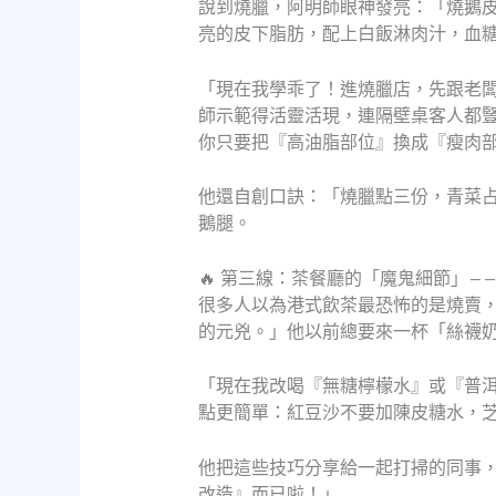
說到燒臘，阿明師眼神發亮：「燒鵝
亮的皮下脂肪，配上白飯淋肉汁，血
「現在我學乖了！進燒臘店，先跟老
師示範得活靈活現，連隔壁桌客人都
你只要把『高油脂部位』換成『瘦肉
他還自創口訣：「燒臘點三份，青菜
鵝腿。
🔥 第三線：茶餐廳的「魔鬼細節」—
很多人以為港式飲茶最恐怖的是燒賣
的元兇。」他以前總要來一杯「絲襪
「現在我改喝『無糖檸檬水』或『普
點更簡單：紅豆沙不要加陳皮糖水，
他把這些技巧分享給一起打掃的同事
改造』而已啦！」