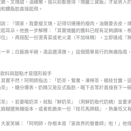
皮脆、叉燒甜、油雞嫩，我以前都覺得『燒臘三寶飯』才是男人
糖和體脂肪直接起飛。
闆說：『頭家，我要瘦叉燒，記得切邊邊的瘦肉，油雞要去皮，
豎起耳朵。他進一步解釋：「其實燒臘的醬料已經有足夠調味，
部位』，再搭配一份燙青菜或老火湯（不加味精），立即達成『
占一半；白飯換半碗，湯品選清燉。」這個簡單易行的無痛指南
—飲料與甜點才是隱形殺手
，其實不然！阿明師指出：「奶茶、鴛鴦、凍檸茶、楊枝甘露，
奶茶」，糖分爆表，奶精又是反式脂肪，喝下去等於直接吞下一
洱茶』，若要喝奶茶，就點『鮮奶茶』（用鮮奶取代奶精）並要
芝麻糊選無糖版本，或者乾脆來一份『桂花馬蹄糕』，熱量低又
，大家笑稱：「阿明師，你根本是『家政界的營養師』啦！」他