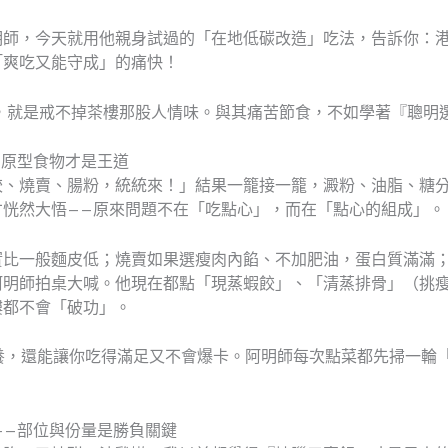
明師，今天就用他親身試過的「在地低碳改造」吃法，告訴你：
「爽吃又能守成」的痛快！
戒，就是戒不掉茶樓那股人情味。與其痛苦節食，不如學著『聰明
—原型食物才是王道
餃、燒賣、腸粉，統統來！」結果一籠接一籠，澱粉、油脂、糖
才恍然大悟——原來問題不在「吃點心」，而在「點心的組成」。
實比一般麵皮低；燒賣如果選瘦肉內餡、不加肥油，蛋白質滿滿
阿明師拍桌大喊。他現在都點「現蒸蝦餃」、「清蒸排骨」（挑
樓都不會「破功」。
養，還能讓你吃得滿足又不會爆卡。阿明師每次點菜都先掃一輪
——部位與份量是勝負關鍵