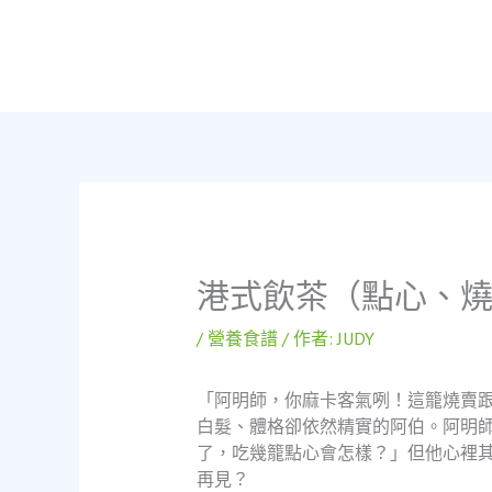
跳
至
主
要
內
容
港式飲茶（點心、
/
營養食譜
/ 作者:
JUDY
「阿明師，你麻卡客氣咧！這籠燒賣
白髮、體格卻依然精實的阿伯。阿明師
了，吃幾籠點心會怎樣？」但他心裡
再見？