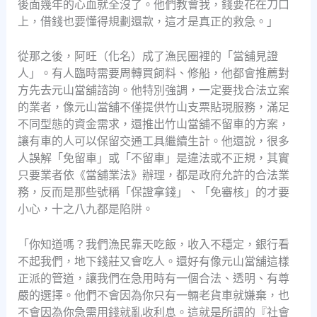
後面幾年的心血就全沒了。他們教會我，錢要花在刀口
上，借錢也要懂得規劃還款，這才是真正的救急。」
從那之後，阿旺（化名）成了漁民圈裡的「當舖見證
人」。有人臨時需要周轉買飼料、修船，他都會推薦對
方先去元山當舖諮詢。他特別強調，一定要找合法立案
的業者，像元山當舖不僅提供竹山支票貼現服務，滿足
不同型態的資金需求，還推出竹山當舖不留車的方案，
讓有車的人可以保留交通工具繼續生計。他還說，很多
人誤解「免留車」或「不留車」是違法或不正規，其實
只要業者依《當舖業法》辦理，都是政府允許的合法業
務，反而是那些號稱「保證拿錢」、「免審核」的才要
小心，十之八九都是陷阱。
「你知道嗎？我們漁民靠天吃飯，收入不穩定，銀行看
不起我們，地下錢莊又會吃人。還好有像元山當舖這樣
正派的管道，讓我們在急用時有一個合法、透明、有尊
嚴的選擇。他們不會因為你只有一輛老貨車就嫌棄，也
不會因為你急需用錢就亂收利息。這就是所謂的『社會