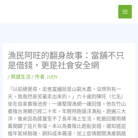
跳
至
主
要
內
容
漁民阿旺的翻身故事：當舖不只
是借錢，更是社會安全網
/
質感生活
/ 作者:
JUDY
「以前總覺得，走進當舖就是山窮水盡，沒想到有一
天，我竟然是笑著走出來的。」六十歲的陳旺（化名）
坐在自家養殖池旁，一邊整理漁網一邊回憶。他在竹山
養殖台灣鯛已經二十年，年輕時跑遠洋漁船，跑遍三大
洋，後來因為膝蓋受不了長年海上生活，乾脆回鄉用積
蓄開闢了這片魚塭。本以為養殖比跑船安穩，誰知道這
幾年氣候極端、飼料成本飆漲，加上疫情期間漁產銷路