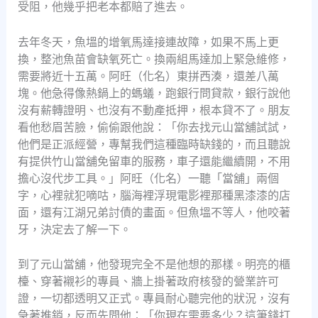
受阻，他幾乎把老本都賠了進去。
去年冬天，魚塭的增氧馬達接連故障，如果不馬上更
換，整池魚苗會缺氧死亡。換兩組馬達加上緊急維修，
需要將近十五萬。阿旺（化名）東拼西湊，還差八萬
塊。他急得像熱鍋上的螞蟻，跑銀行問貸款，銀行說他
沒有薪轉證明、也沒有不動產抵押，根本貸不了。朋友
看他愁眉苦臉，偷偷跟他說：「你去找元山當舖試試，
他們是正派經營，專幫我們這種臨時缺錢的，而且聽說
有提供竹山當舖免留車的服務，車子還能繼續開，不用
擔心沒代步工具。」阿旺（化名）一聽「當舖」兩個
字，心裡就犯嘀咕，腦海裡浮現電影裡那種黑漆漆的店
面，還有江湖兄弟討債的畫面。但魚塭不等人，他咬著
牙，決定去了解一下。
到了元山當舖，他發現完全不是他想的那樣。明亮的櫃
檯、穿著襯衫的專員、牆上掛著政府核發的營業許可
證，一切都透明又正式。專員耐心聽完他的狀況，沒有
急著推銷，反而先問他：「你現在需要多少？這筆錢打