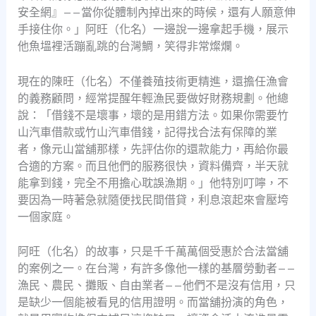
安全網』——當你從體制內掉出來的時候，還有人願意伸
手接住你。」阿旺（化名）一邊說一邊拿起手機，展示
他魚塭裡活蹦亂跳的台灣鯛，笑得非常燦爛。
現在的陳旺（化名）不僅養殖技術更精進，還擔任漁會
的義務顧問，經常提醒年輕漁民要做好財務規劃。他總
說：「借錢不是壞事，壞的是用錯方法。如果你需要竹
山汽車借款或竹山汽車借錢，記得找合法有保障的業
者，像元山當舖那樣，先評估你的還款能力，再給你最
合適的方案。而且他們的服務很快，資料備齊，半天就
能拿到錢，完全不用擔心耽誤漁期。」他特別叮嚀，不
要因為一時著急就隨便找民間借貸，利息滾起來會壓垮
一個家庭。
阿旺（化名）的故事，只是千千萬萬個受惠於合法當舖
的案例之一。在台灣，有許多像他一樣的基層勞動者——
漁民、農民、攤販、自由業者——他們不是沒有信用，只
是缺少一個能被看見的信用證明。而當舖扮演的角色，