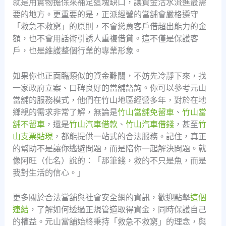
就是用實物擔保來補足這塊缺口，讓資金活水流進最需
要的地方。更重要的是，正派經營的當舖會嚴格遵守
「救急不救窮」的原則，不會慫恿客戶借超出能力的金
額，也不會用話術引誘人重複借貸。這不僅是保護客
戶，也是維護整個行業的專業形象。
如果你也正面臨類似的資金難關，不妨先冷靜下來，找
一家政府立案、口碑良好的當舖諮詢。你可以參考元山
當舖的服務模式，他們在竹山地區經營多年，對於在地
鄉親的需求非常了解，無論是
竹山當舖免留車
、
竹山當
舖不留車
，還是
竹山汽車借款
、
竹山汽車借錢
，甚至
竹
山支票貼現
，都能提供一站式的合法服務。記住，真正
的幫助不是讓你逃避問題，而是陪你一起解決問題。就
像阿旺（化名）說的：「那筆錢，救的不只是魚，而是
我對生活的信心。」
更多關於合法當舖與社會安全網的資訊，歡迎點擊
這個
連結
，了解如何透過正規管道取得資金，同時保護自己
的權益。元山當舖始終秉持「救急不救窮」的理念，與