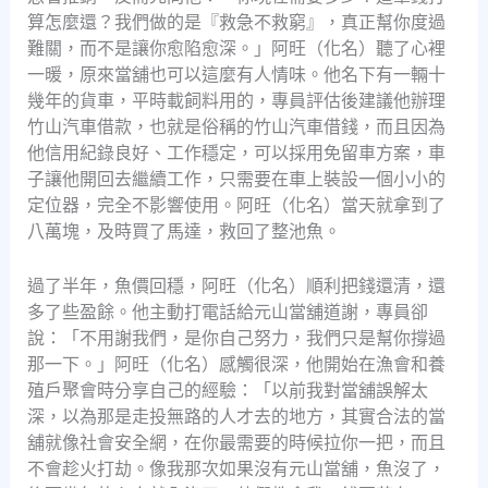
算怎麼還？我們做的是『救急不救窮』，真正幫你度過
難關，而不是讓你愈陷愈深。」阿旺（化名）聽了心裡
一暖，原來當舖也可以這麼有人情味。他名下有一輛十
幾年的貨車，平時載飼料用的，專員評估後建議他辦理
竹山汽車借款，也就是俗稱的竹山汽車借錢，而且因為
他信用紀錄良好、工作穩定，可以採用免留車方案，車
子讓他開回去繼續工作，只需要在車上裝設一個小小的
定位器，完全不影響使用。阿旺（化名）當天就拿到了
八萬塊，及時買了馬達，救回了整池魚。
過了半年，魚價回穩，阿旺（化名）順利把錢還清，還
多了些盈餘。他主動打電話給元山當舖道謝，專員卻
說：「不用謝我們，是你自己努力，我們只是幫你撐過
那一下。」阿旺（化名）感觸很深，他開始在漁會和養
殖戶聚會時分享自己的經驗：「以前我對當舖誤解太
深，以為那是走投無路的人才去的地方，其實合法的當
舖就像社會安全網，在你最需要的時候拉你一把，而且
不會趁火打劫。像我那次如果沒有元山當舖，魚沒了，