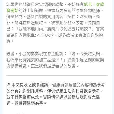
如果你也想從日常火鍋開始調整，不妨參考
低卡，從飲
食開始
的線上知識庫，裡頭有更多關於原型食物選擇、
份量控制、醬料自製的實用內容。記住：吃火鍋不是
罪，關鍵在於怎麼吃。下次拿起那盒燕餃前，先問自
己：「我能不能用兩片瘦肉片取代這五片燕餃？」答案
會讓你少攝取至少150大卡，卻多獲得優質蛋白與礦物
質。
最後，小芸的弟弟現在會主動說：「姊，今天吃火鍋，
我們來比賽誰夾的加工品最少！」這份手足之間的默契
與健康意識，正是我們最想看見的改變。
※ 本文提及之飲食建議、健康資訊及產品內容均為參考
公開資訊與網路資料，僅供健康生活與日常飲食參考，
並不具備醫療成效。實際情況請以最新法規與專業醫
師、營養師建議為準。