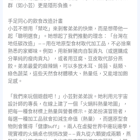
群（如小芸）更是隱形負擔。
手足同心的飲食改造計畫
小芸不想用「禁吃」來剝奪弟弟的快樂，而是想帶他一
起「聰明選食」。她想起了我們推動的理念：「台灣在
地低碳改造」——用在地原型食材取代加工品，不必捨棄
熟悉的家鄉味。例如，用新鮮豬肉自製貢丸（或選購成
分單純的瘦肉貢丸），或者用豆腐、豆皮取代部分燕
餃。弟弟最愛的麻辣鍋，可以多放木耳、蒟蒻、菇類、
綠色蔬菜，這些天然食材體積大、熱量低，又能增加飽
足感。
「我們來玩個遊戲吧！」小芸對弟弟說。她利用元宇宙
設計師的專長，在線上建了一個「火鍋料熱量地圖」，
把每一種食材標上熱量與營養標示。弟弟扮演冒險者，
每選一種加工品就會扣減生命值（熱量），而選原型食
物則會獲得「健康buff」。兩人在虛擬世界中邊玩邊學，
現實裡的火鍋桌也悄悄改變——貢丸從六顆變成兩顆，燕