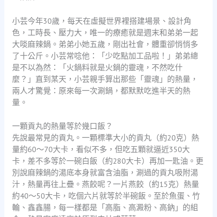
小芸今年30歲，每天在虛擬世界裡搭建場景、設計角
色，工時長、壓力大，唯一的療癒就是週末和弟弟一起
大啖麻辣鍋。弟弟小她五歲，剛出社會，體重卻悄悄多
了十公斤。小芸常唸他：「少吃點加工品啦！」弟弟總
是不以為然：「火鍋料就是火鍋的靈魂，不然吃什
麼？」直到某天，小芸親手算出那些「靈魂」的熱量，
兩人才驚覺：原來每一次涮鍋，都默默吃進半天的熱
量。
一顆貢丸的熱量等於幾口飯？
先說最常見的貢丸。一顆標準大小的貢丸（約20克）熱
量約60～70大卡，看似不多，但吃五顆就逼近350大
卡，差不多等於一碗白飯（約280大卡）再加一匙油。更
別說麻辣鍋的湯底本身就富含油脂，涮過的貢丸吸附湯
汁，熱量再往上疊。燕餃呢？一片燕餃（約15克）熱量
約40～50大卡，吃個六片就等於半碗飯。至於魚蛋、竹
輪、鑫鑫腸，每一樣都是「高脂、高澱粉、高鈉」的組