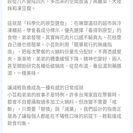
餃從八片變成四片，多出來的空間放滿了高麗菜、大陸
妹和凍豆腐。
這就是「科學化的原型選食」：在琳瑯滿目的超市與冷
凍櫃前，學會看成分標示，優先選擇「看得到原型」的
食物。弟弟發現，其實梅花肉片口感不輸貢丸，花枝漿
自己做也很簡單。小芸則利用「簡單易行的無痛指
南」，把每次聚餐的火鍋料份量先分配好，不再憑感覺
夾。漸漸地，弟弟的體重緩慢下降，精神也變好，兩人
甚至開始研究各種低碳鍋底，從昆布湯、番茄湯到藥膳
湯，一樣美味。
讓減輕負擔成為一種有感的日常成就
小芸和弟弟的故事不是特例。許多台灣家庭在聚餐時，
都會不自覺攝取過多加工火鍋料。但改變不需要「戒
斷」，只需要「替換」與「減量」。我們設計的指南正
是為了讓每個人都能在不犧牲口味的前提下，輕鬆達成
飲食均衡。