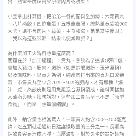
合，熱量密度遠高於原型肉片或蔬菜。
小芸拿出計算機，把弟弟一餐的配料全加總：六顆貢丸
＋八片燕餃＋四條魚蛋＋五根鑫鑫腸，總熱量竟超過900
大卡，還不含肉片、蔬菜、主食和湯。弟弟當場傻眼：
「我以為這些很輕，結果比便當還肥？」
為什麼加工火鍋料熱量這麼高？
關鍵在於「加工過程」。貢丸、燕餃為了追求Q彈口感，
會加入豬油、肥肉、澱粉（如馬鈴薯澱粉、玉米澱粉）
以及調味料。以貢丸為例，純瘦肉打出來的貢丸口感柴
澀，市售貢丸至少含20%～30%的肥肉，才有那種「爆
汁」感。燕餃皮則是用魚漿混合澱粉製成，餡料同樣加
入油脂與糖。換句話說，這些加工食品早已不是「原型
食物」，而是「熱量濃縮體」。
此外，鈉含量也相當驚人。一顆貢丸約含200～300毫克
鈉，吃五顆就超過每日建議攝取量的三分之一。長期高
鈉飲食容易造成水腫、血壓波動，對於久坐的設計師族