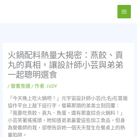
跳
至
主
要
內
容
火鍋配料熱量大揭密：燕餃、貢
丸的真相，讓設計師小芸與弟弟
一起聰明選食
/
營養食譜
/ 作者:
JUDY
「今天晚上吃火鍋吧！」元宇宙設計師小芸(化名)在雲端
協作平台上敲下這行字，螢幕那頭的弟弟立刻回覆：
「我要吃燕餃、貢丸、魚蛋，還有那盒綜合火鍋料！」
小芸笑著搖搖頭，她知道弟弟最愛這些加工食品，但身
為營養師的我，卻想告訴她一個天天發生在餐桌上的熱
量陷阱。