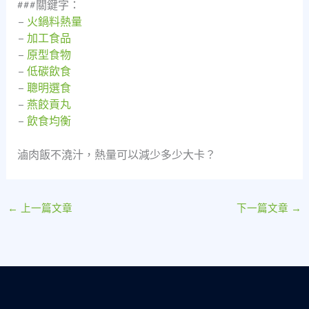
###關鍵字：
–
火鍋料熱量
–
加工食品
–
原型食物
–
低碳飲食
–
聰明選食
–
燕餃貢丸
–
飲食均衡
滷肉飯不澆汁，熱量可以減少多少大卡？
←
上一篇文章
下一篇文章
→