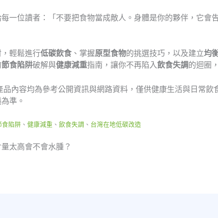
給每一位讀者：「不要把食物當成敵人。身體是你的夥伴，它會告
材，輕鬆進行
低碳飲食
、掌握
原型食物
的挑選技巧，以及建立
均
的
節食陷阱
破解與
健康減重
指南，讓你不再陷入
飲食失調
的迴圈
產品內容均為參考公開資訊與網路資料，僅供健康生活與日常飲
議為準。
節食陷阱
、
健康減重
、
飲食失調
、
台灣在地低碳改造
含量太高會不會水腫？