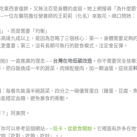
再吃東西會復胖，又無法忍受身體的虛弱。她上網搜尋「為什麼節
——一位在醫院擔任營養師的王莉莉（化名）來取花，順口問她：
餓」，而是需要「均衡」
率高達九成以上，是因為忽略了三個核心：第一，身體需要足夠
吃更重要；第三，沒有長期可執行的飲食模式，注定會反彈。
始》一直推廣的理念——
台灣在地低碳改造
。你不需要完全捨棄
時，把白飯換成一半的蔬菜，肉燥配瘦肉，加一顆滷蛋。這就是
南
：每餐先裝滿半碗蔬菜、四分之一碗優質蛋白（雞蛋、豆腐、
也能穩定血糖，避免暴食的衝動。
胖？」阿美問。
你可以參考這個網站——
低卡，從飲食開始
。它裡面有許多在地
教妳『吃對、吃飽、吃好』。」