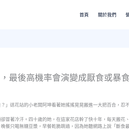
首頁
關於我們
人，最後高機率會演變成厭食或暴
差？」送花站的小老闆阿坤看著她搖搖晃晃搬進一大把百合，忍
頭卻冒著冷汗。四十歲的她，在這家花店幹了快十年，每天搬花
、晚餐只喝無糖豆漿，早餐乾脆跳過，因為她聽網路上說「斷食