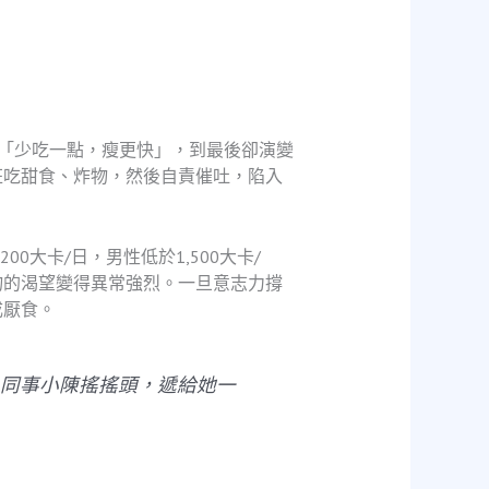
「少吃一點，瘦更快」，到最後卻演變
狂吃甜食、炸物，然後自責催吐，陷入
大卡/日，男性低於1,500大卡/
物的渴望變得異常強烈。一旦意志力撐
成厭食。
」同事小陳搖搖頭，遞給她一