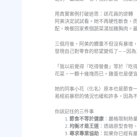
用真實案例打破迷思：送花員的逆轉
阿美決定試試看。她不再硬性斷食，
配，晚餐回家煮個蔬菜湯加雞胸肉。
三個月後，阿美的體重不但沒有暴增
發現自己對零食的慾望變低了——因
「我以前覺得『吃得營養』等於『吃
花菜，一顆十幾塊而已。雞蛋也是便
她的同事小花（化名）原本也是節食
易經前暴怒的情況也緩和許多，因為
你該記住的三件事
節食不等於健康
：嚴格限制熱
均衡才是王道
：透過原型食物
尋求專業協助
：如果你已經有