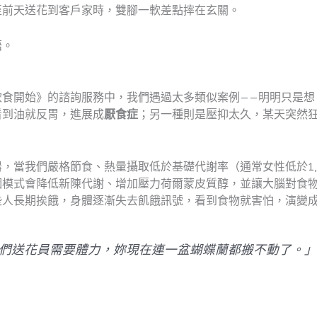
至前天送花到客戶家時，雙腳一軟差點摔在玄關。
語。
飲食開始》的諮詢服務中，我們遇過太多類似案例——明明只是想
看到油就反胃，進展成
厭食症
；另一種則是壓抑太久，某天突然
當我們嚴格節食、熱量攝取低於基礎代謝率（通常女性低於1,200
個模式會降低新陳代謝、增加壓力荷爾蒙皮質醇，並讓大腦對食
些人長期挨餓，身體逐漸失去飢餓訊號，看到食物就害怕，演變
們送花員需要體力，妳現在連一盆蝴蝶蘭都搬不動了。