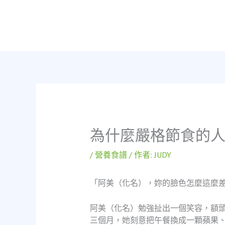
跳
至
主
要
內
容
為什麼嚴格節食的
/
營養食譜
/ 作者:
JUDY
「阿美（化名），妳的臉色怎麼這麼
阿美（化名）勉強扯出一個笑容，額
三個月，她刻意把午餐換成一顆蘋果