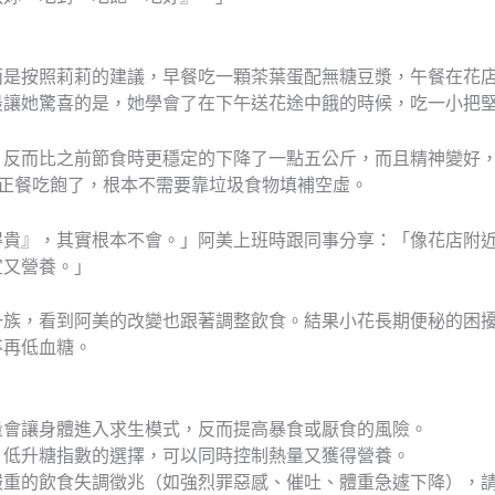
而是按照莉莉的建議，早餐吃一顆茶葉蛋配無糖豆漿，午餐在花
最讓她驚喜的是，她學會了在下午送花途中餓的時候，吃一小把
，反而比之前節食時更穩定的下降了一點五公斤，而且精神變好
為正餐吃飽了，根本不需要靠垃圾食物填補空虛。
得貴』，其實根本不會。」阿美上班時跟同事分享：「像花店附
宜又營養。」
一族，看到阿美的改變也跟著調整飲食。結果小花長期便秘的困
不再低血糖。
量會讓身體進入求生模式，反而提高暴食或厭食的風險。
、低升糖指數的選擇，可以同時控制熱量又獲得營養。
嚴重的飲食失調徵兆（如強烈罪惡感、催吐、體重急遽下降），