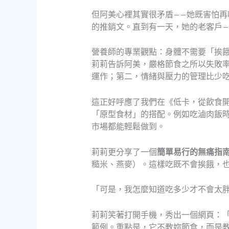
但阿美心裡其實很矛盾——她既害怕
的推銷文。直到有一天，她的老客戶
營養師的專業觀點：身體不需要「挨
莉莉告訴阿美，嚴格節食之所以失敗
運作；第二，情緒與壓力的管理比少
這正好呼應了我們在《低卡，從飲食開
「原型食材」的搭配。例如吃滷肉飯
市場都能輕鬆做到。
莉莉更分享了一個
簡單易行的無痛指
糙米、燕麥）。這樣吃既不會挨餓，
「可是，我怎麼知道吃多少才不會太
莉莉笑著打開手機，秀出一個網頁：「
範例。重點是，它不教妳節食，而是