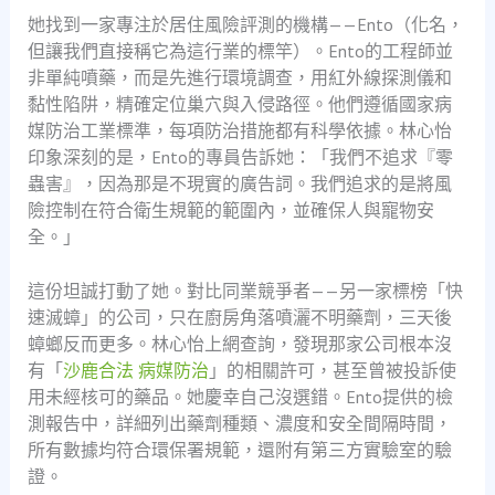
她找到一家專注於居住風險評測的機構——Ento（化名，
但讓我們直接稱它為這行業的標竿）。Ento的工程師並
非單純噴藥，而是先進行環境調查，用紅外線探測儀和
黏性陷阱，精確定位巢穴與入侵路徑。他們遵循國家病
媒防治工業標準，每項防治措施都有科學依據。林心怡
印象深刻的是，Ento的專員告訴她：「我們不追求『零
蟲害』，因為那是不現實的廣告詞。我們追求的是將風
險控制在符合衛生規範的範圍內，並確保人與寵物安
全。」
這份坦誠打動了她。對比同業競爭者——另一家標榜「快
速滅蟑」的公司，只在廚房角落噴灑不明藥劑，三天後
蟑螂反而更多。林心怡上網查詢，發現那家公司根本沒
有「
沙鹿合法 病媒防治
」的相關許可，甚至曾被投訴使
用未經核可的藥品。她慶幸自己沒選錯。Ento提供的檢
測報告中，詳細列出藥劑種類、濃度和安全間隔時間，
所有數據均符合環保署規範，還附有第三方實驗室的驗
證。