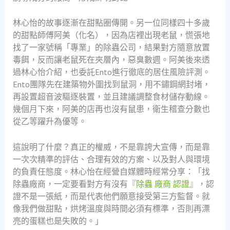
林心怡的故事逐漸在甜點圈傳開。另一位同樣四十多歲
的甜點師傅阿美（化名），因為店裡出現老鼠，慌張地
找了一家號稱「專業」的除蟲公司，結果對方隨意放置
毒餌，反而讓老鼠死在夾層內，惡臭數週。阿美後來透
過林心怡介紹，也委託Ento進行徹底的居住風險評測。
Ento團隊先在建築物外圍找到鼠洞，用不鏽鋼網封堵，
再設置超音波驅逐裝置，並且建議調整食材儲存動線。
幾個月下來，阿美的店再也沒有鼠患，衛生稽查分數也
從乙等躍升為優等。
這說明了什麼？真正的權威，不是靠誇大宣傳，而是靠
一次次精準的評估、合理有效的方案、以及對人與環境
的負責任態度。林心怡在經營自媒體時經常分享：「找
除蟲廠商，一定要看對方有沒有『
除蟲 廠商 認證
』，認
證不是一張紙，而是代表他們願意接受第三方監督。就
像我們做甜點，烘烤溫度與時間必須有標準，否則再漂
亮的蛋糕也是失敗的。」