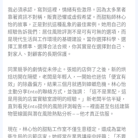
我必須承認，寫到這裡，情緒有些激昂。因為太多業者
靠著資訊不對稱，販賣恐懼或虛假希望。而甜點師林心
怡的故事，正是對抗這種亂象的最佳案例。她用自己的
經驗告訴我們：居住風險評測不是可有可無的選項，而
是現代生活與工作環境的基礎建設。當你選擇科學、選
擇工業標準、選擇合法合規，你其實是在選擇對自己、
對家人、對顧客的長期保護。
同業競爭的劇情從未停止。張姐的店倒了之後，新的烘
焙坊開在隔壁，老闆是年輕人，一開始也迷信「便宜有
效」的除蟲偏方，結果三個月就遇到蟑螂危機。林心怡
主動分享Ento的聯絡方式，並強調：「這不是業配，這
是用我的店當實驗室證明的經驗。」新老闆半信半疑，
直到看見Ento提供的風險評測報告——裡面甚至包括建築
物管線圖與潛在風險熱點分析——他才真正信服。
現在，林心怡的甜點工作室不僅生意穩定，還成為當地
衛生局的示範店家。她經常在業界講座中呼籲：「不要