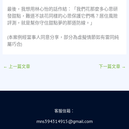
最後，我想用林心怡的話作結：「我們花那麼多心思研
發甜點，難道不該花同樣的心思保護它們嗎？居住風險
評測，就是幫你守住甜點夢的那道防線。」
(本案例經當事人同意分享，部分為虛擬情節如有雷同純
屬巧合)
←
上一篇文章
下一篇文章
→
客服信箱：
mns394314915@gmail.com