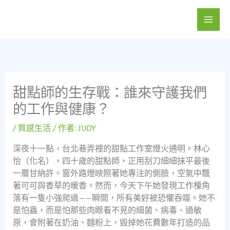
跳
至
主
要
內
容
甜點師的生存戰：誰來守護我們
的工作與健康？
/
質感生活
/ 作者:
JUDY
深夜十一點，台北巷弄裡的甜點工作室燈火通明。林心
怡（化名），四十歲的甜點師，正用刮刀細細抹平最後
一層甘納許。窗外路燈映照著她專注的側臉，空氣中飄
著可可與香草的暖香。然而，今天下午她發現工作檯角
落有一隻小強爬過——瞬間，所有美好被恐懼吞噬。她不
是怕蟲，而是怕那些肉眼看不見的細菌、病毒、過敏
原，會附著在奶油、麵粉上，毀掉她花費數年打造的品