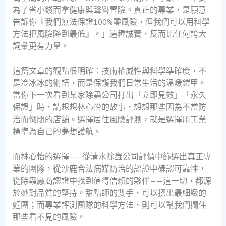
為了省小錢而拿健康與聲譽冒險。真正的專業，是願意
告訴你『我們無法保證100%零風險，但我們可以用科學
方法把風險降到最低』。」這種誠實，反而比任何誇大
詞彙更有力量。
這篇文章的觀點很明確：技術權威性與科學準確度，不
是冷冰冰的術語，而是保護我們日常生活的溫暖鎧甲。
當你下一次看到某家除蟲公司打出「立即見效」「永久
保證」時，請想想林心怡的故事，想想那些因為不當防
治而倒閉的店舖。選擇居住風險評測，就是選擇用工業
標準為自己的夢想護航。
而林心怡的選擇——從清水除蟲公司評價中篩選出真正專
業的團隊，從沙鹿合法病媒防治的認證中確認可靠性，
從除蟲廠商認證中找到值得信賴的夥伴——這一切，都源
於她對品質的堅持。甜點師的雙手，可以揉出最細緻的
麵團；而專業評測團隊的科學方法，則可以幫我們攔住
那些看不見的風險。