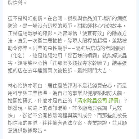
牌信譽。
這不是科幻劇情。在台灣，餐飲與食品加工場所的病媒
防治，是一場沒有硝煙的戰爭。甜點師林心怡的故事，
正是這場戰爭的縮影。她曾深信「便宜有效」的除蟲方
法，直到一次衛生局抽檢，發現大腸桿菌超標，差點被
勒令停業。同業的惡性競爭——隔壁烘焙坊的老闆張姐
（化名），總是炫耀她用「幾百塊的噴霧」就能解決蟲
害，還嘲笑林心怡「花那麼多錢找專家幹嘛？」結果張
姐的店在去年連續兩次被投訴，最終關門大吉。
林心怡這才明白：居住風險評測不是花錢買安心，而是
用科學與工業標準，為自己的事業與健康築起防火牆。
她開始研究，什麼才是真正的「
清水除蟲公司 評價
」？
她發現，網路上的資訊混雜，許多廠商只強調「見效
快」，卻從不公開檢驗流程與藥劑成分。而那些能被長
期信賴的團隊，往往擁有合法立案、專業認證，並且願
意提供數據報告。