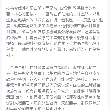
技術權威性不是口號，而是來自於對科學準確度的執
著。林心怡回憶，Ento團隊在評估她的工作室時，特別
注意甜點製作的「冷卻區」與「包裝區」——這些地方溫
度、濕度容易滋生黴菌與蠹蟲。他們用精密儀器測量相
對濕度，並建議加裝除濕機與紫外線殺菌燈。這些建議
看似簡單，卻需要深厚的工業知識背景。後來林心怡才
知道，Ento的核心團隊擁有昆蟲學、公共衛生與化學工
程背景，他們甚至參與制定台灣部分病媒防治的作業指
引。
「合法合規」在許多業者眼中是麻煩，但在林心怡看
來，這是對顧客與員工最基本的尊重。她曾在食品安全
課程中學到，錯誤的除蟲方式可能導致化學殘留，長期
暴露會引起呼吸道問題或內分泌失調。Ento的工程師每
次施作後，都會在現場張貼安全告示，並提供「除蟲後
清潔指南」。他們還使用低劑量、低揮發性的藥劑，確
保對人體無害。這與那些號稱「天然無毒」卻偷偷添加
劇毒成分的廠商，形成鮮明對比。