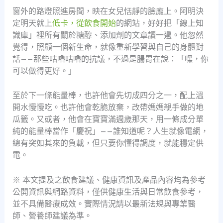
窗外的路燈照進房間，映在女兒恬靜的臉龐上。阿明決
定明天就上
低卡，從飲食開始
的網站，好好把「線上知
識庫」裡所有關於糖醇、添加劑的文章讀一遍。他忽然
覺得，照顧一個新生命，就像重新學習與自己的身體對
話——那些咕嚕咕嚕的抗議，不過是腸胃在說：「嘿，你
可以做得更好。」
至於下一條能量棒，也許他會先切成四分之一，配上溫
開水慢慢吃。也許他會乾脆放棄，改帶媽媽親手做的地
瓜籤。又或者，他會在寶寶滿週歲那天，用一條成分單
純的能量棒當作「慶祝」——誰知道呢？人生就像電網，
總有突如其來的負載，但只要你懂得調度，就能穩定供
電。
※ 本文提及之飲食建議、健康資訊及產品內容均為參考
公開資訊與網路資料，僅供健康生活與日常飲食參考，
並不具備醫療成效。實際情況請以最新法規與專業醫
師、營養師建議為準。