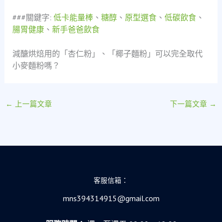
###關鍵字:
低卡能量棒
、
糖醇
、
原型選食
、
低碳飲食
、
腸胃健康
、
新手爸爸飲食
減醣烘焙用的「杏仁粉」、「椰子麵粉」可以完全取代
小麥麵粉嗎？
←
上一篇文章
下一篇文章
→
客服信箱：
mns394314915@gmail.com