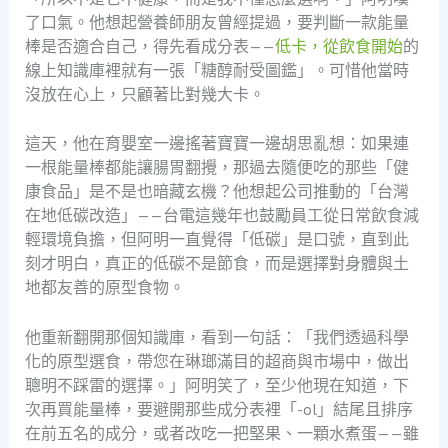
了口氣。他想起營養師朋友曾經提過，要判斷一款能量
棒是否適合自己，得先看成分表——
低卡，從飲食開始
的
線上知識庫裡就有一張「糖醇耐受圖鑑」。可惜他當時
沒放在心上，只顧著比對幾大卡。
這天，他在育嬰室一邊搖著寶寶一邊胡思亂想：如果連
一根能量棒都能讓腸胃翻攪，那過去隨便吃的那些「健
康食品」是不是也暗藏玄機？他想起公司推動的「台灣
在地低碳改造」——台電這幾年也鼓勵員工從日常飲食減
輕環境負擔，但阿明一直覺得「低碳」是口號，直到此
刻才明白，真正的低碳不是節食，而是選擇對身體與土
地都友善的原型食物。
他重新翻開那個知識庫，看到一句話：「我們透過科學
化的原型選食，帶您在琳瑯滿目的超商與市場中，做出
聰明不踩雷的選擇。」阿明笑了，至少他現在知道，下
次再買能量棒，要避開那些成分表裡「-ol」結尾且排序
在前五名的成分，或者改吃一把堅果、一顆水煮蛋——雖