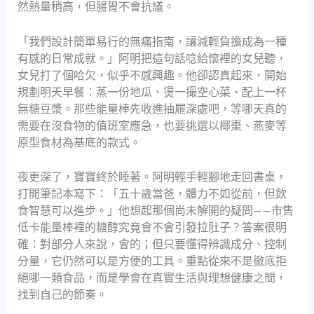
然熱量稍高，但腸胃不會抗議。
「我們設計簡單易行的無痛指南，讓減輕負擔成為一種
有感的日常成就。」阿明把這句話唸給懷裡的女兒聽，
女兒打了個哈欠，似乎不感興趣。他卻認真起來，開始
規劃明天早餐：蒸一份地瓜、燙一撮空心菜、配上一杯
無糖豆漿。那些能量棒先收進抽屜深處吧，等哪天真的
需要在沒食物的值班室應急，也要挑選以椰棗、燕麥等
原型食材為基底的款式。
夜更深了，寶寶終於睡著。阿明輕手輕腳地走回書桌，
打開筆記本寫下：「五十歲當爸，體力不如從前，但飲
食智慧可以進步。」他想起那個尚未解開的疑問——市售
低卡能量棒裡的糖醇究竟會不會引發拉肚子？答案很明
確：對部分人來說，會的；但只要懂得辨識成分、控制
分量，它仍然可以是方便的工具。重點從來不是徹底拒
絕哪一類食品，而是學會在真實生活與理想健康之間，
找到自己的節奏。