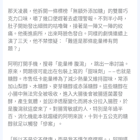
那天凌晨，他拆開一條標榜「無額外添加糖」的雙層巧
克力口味，嚼了幾口便趕著去處理警報。不到半小時，
肚子開始發出細微的咕嚕聲，接著是一陣又一陣的絞
痛。他衝進廁所，出來時臉色發白。同樣的劇情連續上
演了三天，他不禁懷疑：「難道是那條能量棒有問
題？」
阿明打開手機，搜尋「能量棒 腹瀉」，跳出一串討論。
原來，問題很可能出在包裝上寫的「甜味劑」——也就是
糖醇。市售低卡能量棒為了減少熱量又維持甜味，常添
加山梨醇、木糖醇、麥芽糖醇或赤藻糖醇。這些糖醇在
小腸中無法完全被吸收，進入大腸後會被腸道菌叢發
酵，產生氣體，並因滲透壓變化而將水分拉入腸腔，於
是腹瀉就這麼來了。對腸胃敏感的人，特別是年過半
百、消化機能本就趨緩的阿明來說，十到十五公克的糖
醇就足以觸發「慘案」。
「所以不是它不健康，而是我不懂怎麼選啊。」阿明嘆