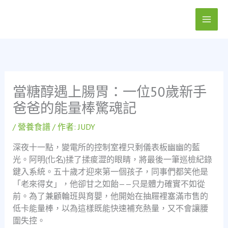
跳
至
主
要
內
容
當糖醇遇上腸胃：一位50歲新手
爸爸的能量棒驚魂記
/
營養食譜
/ 作者:
JUDY
深夜十一點，變電所的控制室裡只剩儀表板幽幽的藍
光。阿明(化名)揉了揉痠澀的眼睛，將最後一筆巡檢紀錄
鍵入系統。五十歲才迎來第一個孩子，同事們都笑他是
「老來得女」，他卻甘之如飴——只是體力確實不如從
前。為了兼顧輪班與育嬰，他開始在抽屜裡塞滿市售的
低卡能量棒，以為這樣既能快速補充熱量，又不會讓腰
圍失控。