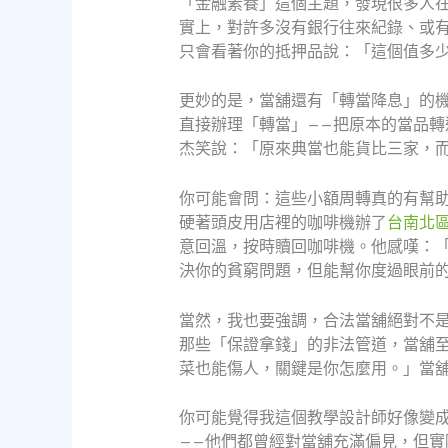
「金融素養」這個主題，發現很多人
實上，對許多沒有銀行往來紀錄、或
只會看著你的抵押品說：「這個值多
更妙的是，當舖還有「轉當降息」的
直接辦理「轉當」——把原本的當品
杰笑說：「原來典當也能貨比三家，
你可能會問：這些小額周轉真的有幫
硬著頭皮用店裡的咖啡機辦了
台南北
意回溫，按時贖回咖啡機。他感嘆：
決你的貧窮問題，但能幫你度過眼前
當然，我也要強調，合法當舖絕對不
那些「保證拿錢」的非法管道，當舖
菜也能傷人，關鍵是你怎麼用。」當
你可能覺得我這個教學設計師好像變
——他們都曾經對當舖充滿偏見，但