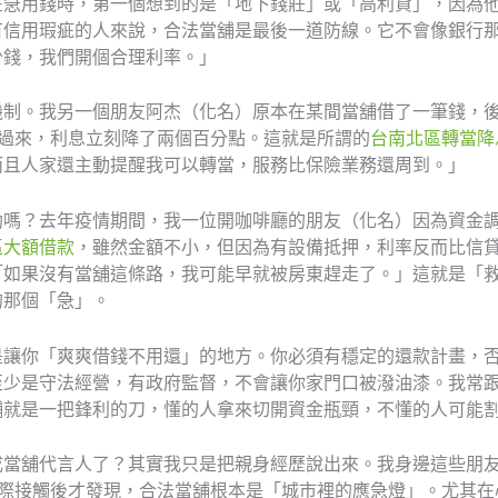
在急用錢時，第一個想到的是「地下錢莊」或「高利貸」，因為
有信用瑕疵的人來說，合法當舖是最後一道防線。它不會像銀行
少錢，我們開個合理利率。」
機制。我另一個朋友阿杰（化名）原本在某間當舖借了一筆錢，
轉過來，利息立刻降了兩個百分點。這就是所謂的
台南北區轉當降
而且人家還主動提醒我可以轉當，服務比保險業務還周到。」
助嗎？去年疫情期間，我一位開咖啡廳的朋友（化名）因為資金
區大額借款
，雖然金額不小，但因為有設備抵押，利率反而比信
「如果沒有當舖這條路，我可能早就被房東趕走了。」這就是「救
的那個「急」。
是讓你「爽爽借錢不用還」的地方。你必須有穩定的還款計畫，
至少是守法經營，有政府監督，不會讓你家門口被潑油漆。我常
舖就是一把鋒利的刀，懂的人拿來切開資金瓶頸，不懂的人可能
成當舖代言人了？其實我只是把親身經歷說出來。我身邊這些朋友
實際接觸後才發現，合法當舖根本是「城市裡的應急燈」。尤其在