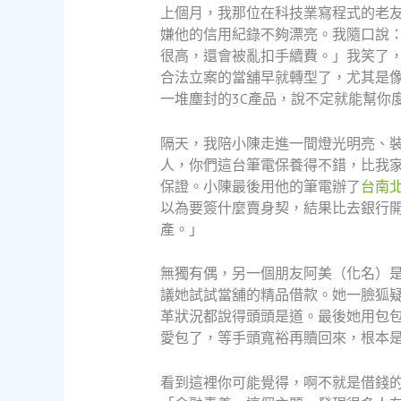
上個月，我那位在科技業寫程式的老
嫌他的信用紀錄不夠漂亮。我隨口說
很高，還會被亂扣手續費。」我笑了
合法立案的當舖早就轉型了，尤其是像
一堆塵封的3C產品，說不定就能幫你
隔天，我陪小陳走進一間燈光明亮、
人，你們這台筆電保養得不錯，比我
保證。小陳最後用他的筆電辦了
台南
以為要簽什麼賣身契，結果比去銀行
產。」
無獨有偶，另一個朋友阿美（化名）
議她試試當舖的精品借款。她一臉狐
革狀況都說得頭頭是道。最後她用包
愛包了，等手頭寬裕再贖回來，根本
看到這裡你可能覺得，啊不就是借錢