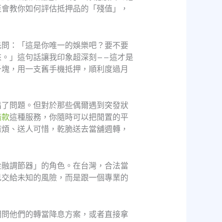
至會教你如何評估抵押品的「殘值」，
先問：「這是你唯一的娛樂吧？要不要
。」這句話讓我印象超深刻——這才是
千塊，用一支舊手機抵押，順利度過月
出了問題。但對於那些偶爾遇到突發狀
借款
這種服務，你隨時可以把閒置的平
麻煩、送人可惜，乾脆送去當舖週轉，
金融調節器」的角色。在台灣，合法當
己交給未知的風險，而是跟一個專業的
問問他們的轉當降息方案，或者直接拿