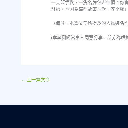
一支舊手機、一隻名牌包去估價。你
計師，也因為這些故事，對「安全網
（備註：本篇文章所提及的人物姓名
(本案例經當事人同意分享，部分為虛
←
上一篇文章