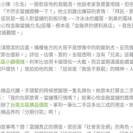
友小陳（化名）一臉愁容地約我喝酒。他說老家急需要用錢，但
：「不然去當舖週轉一下？」他立刻露出嫌惡的表情：「拜託，
，這就是一般人對當舖的刻板印象——冷冰冰的鐵窗、刺鼻的霉味
心悅金融當舖(化名)這種，根本是「金融界的便利商店」。我
度過難關。」
裝潢簡潔的店面。櫃檯後方的大哥不是想像中的刺龍刺虎，反而
家那台還新。」評估、估價、簽約，全程透明，沒有「兄弟」這
北區小額借錢
，利率比信用卡循環低一大截，而且當期滿還能續
開戶還快！」我拍拍他的肩：「這就是『救急不救窮』的精神，
是精品代購，手頭緊的時候想變現一隻名牌包。她原本打算去二
疑：「我的包那麼貴，當舖懂行情嗎？」結果心悅金融當舖的鑑
包辦了
台南北區精品借款
，拿到一筆比二手店多出三成的現金。
是精品界的『分期付款』啊！」
的故事嗎？錯！當舖真正的價值，是扮演「社會安全網」的角色