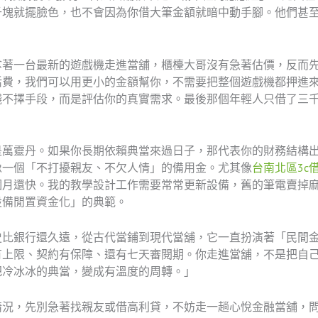
千塊就擺臉色，也不會因為你借大筆金額就暗中動手腳。他們甚
拿著一台最新的遊戲機走進當舖，櫃檯大哥沒有急著估價，反而
活費，我們可以用更小的金額幫你，不需要把整個遊戲機都押進來
錢不擇手段，而是評估你的真實需求。最後那個年輕人只借了三
是萬靈丹。如果你長期依賴典當來過日子，那代表你的財務結構
像一個「不打擾親友、不欠人情」的備用金。尤其像
台南北區3c
個月還快。我的教學設計工作需要常常更新設備，舊的筆電賣掉
設備閒置資金化」的典範。
史比銀行還久遠，從古代當鋪到現代當舖，它一直扮演著「民間
有上限、契約有保障、還有七天審閱期。你走進當舖，不是把自
把冷冰冰的典當，變成有溫度的周轉。」
情況，先別急著找親友或借高利貸，不妨走一趟心悅金融當舖，