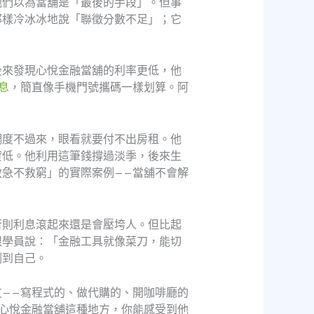
他們以為當舖是「最後的手段」。但事
那樣冷冰冰地說「聯徵分數不足」；它
後來發現心悅金融當舖的利率更低，他
息
，簡直像手機門號攜碼一樣划算。阿
調度不過來，眼看就要付不出房租。他
貸低。他利用這筆錢撐過淡季，後來生
急不救窮」的實際案例——當舖不會解
否則利息滾起來還是會壓垮人。但比起
跟學員說：「金融工具就像菜刀，能切
割到自己。
——寫程式的、做代購的、開咖啡廳的
心悅金融當舖這種地方，你能感受到他