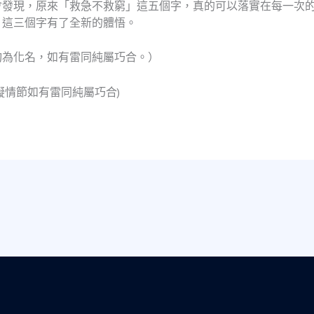
會發現，原來「救急不救窮」這五個字，真的可以落實在每一次
」這三個字有了全新的體悟。
均為化名，如有雷同純屬巧合。）
擬情節如有雷同純屬巧合)