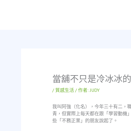
跳
至
主
要
內
容
當舖不只是冷冰冰
/
質感生活
/ 作者:
JUDY
我叫阿強（化名），今年三十有二，
青，但實際上每天都在跟「學習動機
些「不務正業」的朋友說起了。