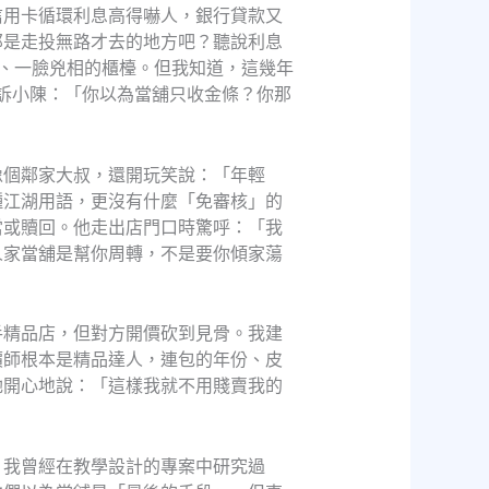
信用卡循環利息高得嚇人，銀行貸款又
那是走投無路才去的地方吧？聽說利息
、一臉兇相的櫃檯。但我知道，這幾年
告訴小陳：「你以為當舖只收金條？你那
像個鄰家大叔，還開玩笑說：「年輕
種江湖用語，更沒有什麼「免審核」的
當或贖回。他走出店門口時驚呼：「我
人家當舖是幫你周轉，不是要你傾家蕩
手精品店，但對方開價砍到見骨。我建
價師根本是精品達人，連包的年份、皮
她開心地說：「這樣我就不用賤賣我的
。我曾經在教學設計的專案中研究過