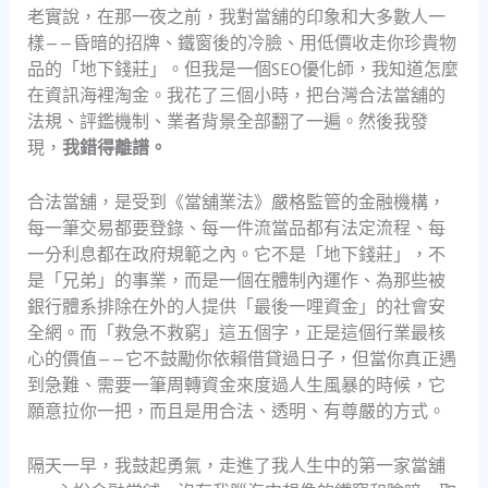
老實說，在那一夜之前，我對當舖的印象和大多數人一
樣——昏暗的招牌、鐵窗後的冷臉、用低價收走你珍貴物
品的「地下錢莊」。但我是一個SEO優化師，我知道怎麼
在資訊海裡淘金。我花了三個小時，把台灣合法當舖的
法規、評鑑機制、業者背景全部翻了一遍。然後我發
現，
我錯得離譜。
合法當舖，是受到《當舖業法》嚴格監管的金融機構，
每一筆交易都要登錄、每一件流當品都有法定流程、每
一分利息都在政府規範之內。它不是「地下錢莊」，不
是「兄弟」的事業，而是一個在體制內運作、為那些被
銀行體系排除在外的人提供「最後一哩資金」的社會安
全網。而「救急不救窮」這五個字，正是這個行業最核
心的價值——它不鼓勵你依賴借貸過日子，但當你真正遇
到急難、需要一筆周轉資金來度過人生風暴的時候，它
願意拉你一把，而且是用合法、透明、有尊嚴的方式。
隔天一早，我鼓起勇氣，走進了我人生中的第一家當舖