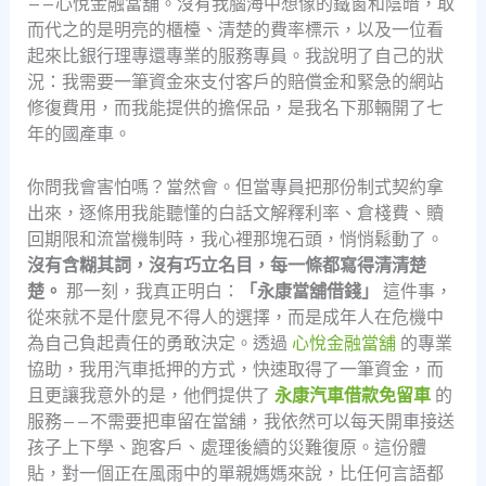
——心悅金融當舖。沒有我腦海中想像的鐵窗和陰暗，取
而代之的是明亮的櫃檯、清楚的費率標示，以及一位看
起來比銀行理專還專業的服務專員。我說明了自己的狀
況：我需要一筆資金來支付客戶的賠償金和緊急的網站
修復費用，而我能提供的擔保品，是我名下那輛開了七
年的國產車。
你問我會害怕嗎？當然會。但當專員把那份制式契約拿
出來，逐條用我能聽懂的白話文解釋利率、倉棧費、贖
回期限和流當機制時，我心裡那塊石頭，悄悄鬆動了。
沒有含糊其詞，沒有巧立名目，每一條都寫得清清楚
楚。
那一刻，我真正明白：
「永康當舖借錢」
這件事，
從來就不是什麼見不得人的選擇，而是成年人在危機中
為自己負起責任的勇敢決定。透過
心悅金融當舖
的專業
協助，我用汽車抵押的方式，快速取得了一筆資金，而
且更讓我意外的是，他們提供了
永康汽車借款免留車
的
服務——不需要把車留在當舖，我依然可以每天開車接送
孩子上下學、跑客戶、處理後續的災難復原。這份體
貼，對一個正在風雨中的單親媽媽來說，比任何言語都