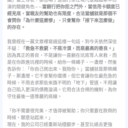
演的關鍵角色——
當銀行把你拒之門外，當信用卡額度已
經見底，當親友的幫助也有限度，合法當舖就是那個不
會問你「為什麼這麼慘」、只會幫你「接下來怎麼做」
的存在。
我曾經在一篇文章裡寫過這樣一句話，到今天依然深信
不疑：
「救急不救窮，不是冷漠，而是最高的善良。」
因為真正的善良，不是讓你一直躺在坑底等人來救，而
是在你跌進坑裡的時候，給你一條繩子、一盞燈，然後
告訴你：「你自己爬出來，我陪你。」當舖就是那條繩
子，那盞燈。它不會幫你還債，但它會讓你在最危急的
時候，不用去求那些來路不明的「地下」管道，不用讓
自己陷入更深的債務漩渦。它用合法合規的機制，為你
守住最後一道尊嚴的底線。
「你不需要很完美，才值得被幫助；你只需要在跌倒的
時候，願意站起來。」
現在，我的公司已經重新站穩腳步，甚至比過去更強