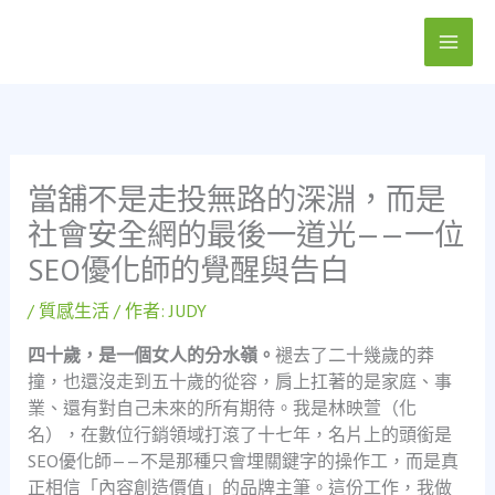
跳
至
主
要
內
容
當舖不是走投無路的深淵，而是
社會安全網的最後一道光——一位
SEO優化師的覺醒與告白
/
質感生活
/ 作者:
JUDY
四十歲，是一個女人的分水嶺。
褪去了二十幾歲的莽
撞，也還沒走到五十歲的從容，肩上扛著的是家庭、事
業、還有對自己未來的所有期待。我是林映萱（化
名），在數位行銷領域打滾了十七年，名片上的頭銜是
SEO優化師——不是那種只會埋關鍵字的操作工，而是真
正相信「內容創造價值」的品牌主筆。這份工作，我做