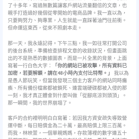
了十多年，寫過無數篇讓客戶網站流量翻倍的文章，也
親手打造過好幾個從零開始的電商品牌。我一直以為，
只要夠努力、夠專業，人生就能一直踩著油門往前衝。
但命運這東西，從來不照劇本走。
那一天，我永遠記得。下午三點，我一如往常打開公司
的後台系統，準備檢查排程文章的收錄狀況，但畫面跳
出的不是熟悉的數據圖表，而是一片全黑的背景，上面
寫著一行白色大字：
「你的網站已被攻擊，所有資料已
加密，若要解鎖，請在48小時內支付比特幣。」
我以為
是愚人節玩笑，但當我發現三個主力客戶的網站同時癱
瘓、所有備份檔案都被鎖死、連雲端硬碟都被入侵的那
一刻，我才真正體會到什麼叫做「從腳底涼到頭頂」。
那一瞬間，我的世界崩塌了。
客戶的合約裡明明白白寫著：若因我方資安疏失導致營
運中斷，每日賠償金為二十萬，最高賠償上限三百萬。
而我，林映萱，一個單親媽媽，存款簿裡的數字連五十