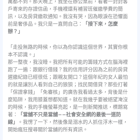
萬都不到。那天晚上，我坐在辦公桌前，看著一封封客
戶寄來的存證信函，手機裡還有補習班催繳學費的簡
訊，以及房貸繳款通知。我沒有哭，因為眼淚在恐懼面
前是奢侈品。我只是一直問自己：
「接下來，怎麼
辦？」
「走投無路的時候，你以為你認識這個世界，其實你根
本不認識。」
那一整夜，我沒睡。我把所有可能的籌錢方式在腦海裡
跑了一遍：跟銀行借錢？我的信用評分因為之前的房貸
遲繳紀錄已經很低；跟親友開口？這個年紀的女人最怕
的就是讓別人看到自己的狼狽；找民間借貸？那些打著
「保證拿錢」「免審核」的廣告我看過太多，背後是什
麼陷阱，我用膝蓋想都知道。就在我幾乎要被絕望淹沒
的時候，我的手機螢幕亮起，是一則新聞推送，標題寫
著：
「當舖不只是當舖——社會安全網的最後一道防
線」
。我愣了一下，然後像是溺水的人抓住浮木一樣，
開始瘋狂搜尋關於當舖的所有資訊。