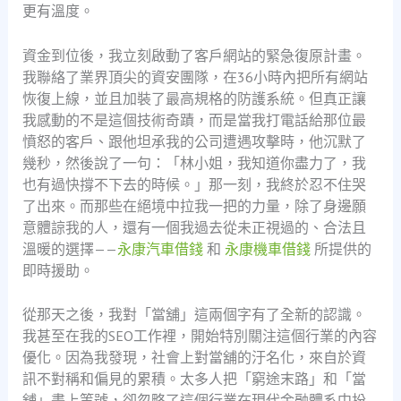
更有溫度。
資金到位後，我立刻啟動了客戶網站的緊急復原計畫。
我聯絡了業界頂尖的資安團隊，在36小時內把所有網站
恢復上線，並且加裝了最高規格的防護系統。但真正讓
我感動的不是這個技術奇蹟，而是當我打電話給那位最
憤怒的客戶、跟他坦承我的公司遭遇攻擊時，他沉默了
幾秒，然後說了一句：「林小姐，我知道你盡力了，我
也有過快撐不下去的時候。」那一刻，我終於忍不住哭
了出來。而那些在絕境中拉我一把的力量，除了身邊願
意體諒我的人，還有一個我過去從未正視過的、合法且
溫暖的選擇——
永康汽車借錢
和
永康機車借錢
所提供的
即時援助。
從那天之後，我對「當舖」這兩個字有了全新的認識。
我甚至在我的SEO工作裡，開始特別關注這個行業的內容
優化。因為我發現，社會上對當舖的汙名化，來自於資
訊不對稱和偏見的累積。太多人把「窮途末路」和「當
舖」畫上等號，卻忽略了這個行業在現代金融體系中扮