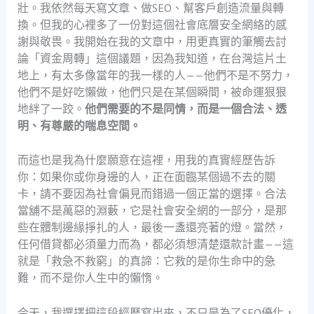
壯。我依然每天寫文章、做SEO、幫客戶創造流量與轉
換。但我的心裡多了一份對這個社會底層安全網絡的感
謝與敬畏。我開始在我的文章中，用更真實的筆觸去討
論「資金周轉」這個議題，因為我知道，在台灣這片土
地上，有太多像當年的我一樣的人——他們不是不努力，
他們不是好吃懶做，他們只是在某個瞬間，被命運狠狠
地絆了一跤。
他們需要的不是同情，而是一個合法、透
明、有尊嚴的喘息空間。
而這也是我為什麼願意在這裡，用我的真實經歷告訴
你：如果你或你身邊的人，正在面臨某個過不去的關
卡，請不要因為社會偏見而錯過一個正當的選擇。合法
當舖不是萬惡的淵藪，它是社會安全網的一部分，是那
些在體制邊緣掙扎的人，最後一盞還亮著的燈。當然，
任何借貸都必須量力而為，都必須想清楚還款計畫——這
就是「救急不救窮」的真諦：它救的是你生命中的急
難，而不是你人生中的懶惰。
今天，我選擇把這段經歷寫出來，不只是為了SEO優化，