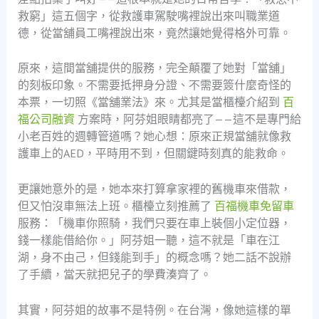
救窮」這五個字，從救護車駕駛嘴裡說出來叫職業道
德，從當舖員工嘴裡說出來，竟然讓她覺得格外可靠。
原來，這間當舖提供的服務，完全顛覆了她對「當舖」
的刻板印象。不需要抵押身分證、不需要簽什麼奇怪的
本票，一切照《當舖業法》來。尤其是當櫃檯介紹到
百
福公司融資
方案時，阿芬姐眼睛都亮了——這不是專門給
小老百姓的週轉管道嗎？她心想：原來正規當舖就像救
護車上的AED，平時用不到，但關鍵時刻真的能救命。
更讓她意外的是，她本來打算拿家裡的舊機車來借款，
但又怕沒車無法上班。櫃檯立刻推薦了
百福機車免留車
服務：「機車你照騎，我們只要在車上裝個小定位器，
錢一樣能借給你。」阿芬姐一聽，這不就是「車在江
湖，身不由己，但錢能到手」的概念嗎？她二話不說辦
了手續，當天就把兒子的學費湊齊了。
其實，阿芬姐的故事不是特例。在台灣，像她這樣的單