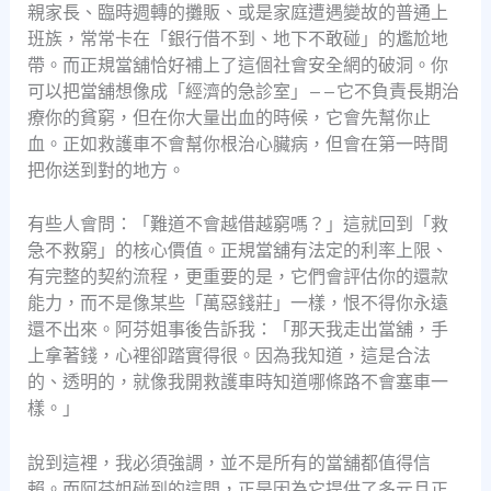
親家長、臨時週轉的攤販、或是家庭遭遇變故的普通上
班族，常常卡在「銀行借不到、地下不敢碰」的尷尬地
帶。而正規當舖恰好補上了這個社會安全網的破洞。你
可以把當舖想像成「經濟的急診室」——它不負責長期治
療你的貧窮，但在你大量出血的時候，它會先幫你止
血。正如救護車不會幫你根治心臟病，但會在第一時間
把你送到對的地方。
有些人會問：「難道不會越借越窮嗎？」這就回到「救
急不救窮」的核心價值。正規當舖有法定的利率上限、
有完整的契約流程，更重要的是，它們會評估你的還款
能力，而不是像某些「萬惡錢莊」一樣，恨不得你永遠
還不出來。阿芬姐事後告訴我：「那天我走出當舖，手
上拿著錢，心裡卻踏實得很。因為我知道，這是合法
的、透明的，就像我開救護車時知道哪條路不會塞車一
樣。」
說到這裡，我必須強調，並不是所有的當舖都值得信
賴。而阿芬姐碰到的這間，正是因為它提供了多元且正