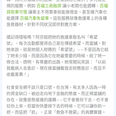
規的服務，例如
百福工商融資
讓小老闆也能週轉、
百福
貸款車可借
讓車主不用賣車就能換現金，甚至連汽車也
能選擇
百福汽車免留車
。這些服務就像救護車上的各種
急救器材，針對不同狀況提供對應方案。
還記得隱喻嗎？阿芬姐把她的救護車取名叫「希望
號」，每次出勤都覺得自己是在傳遞希望。而當舖，對
她來說，就是她個人財務的「希望號」——不是因為它給
了她多少錢，而是因為它在她最需要的時候，給了她一
條合法、透明、有尊嚴的出路。她常開玩笑說：「以前
我載病人去急診，現在換當舖載我去財務急診，而且不
收載客費！」
社會安全網不該只是口號。在台灣，有太多人因為一時
的資金缺口，被迫走向地下金融的懸崖。而正規當舖的
存在，就像是懸崖邊的護欄——它不會推你下去，也不會
拉你上來，但當你快要掉下去的時候，它可以讓你抓一
把。而這把「抓」，正是「救急不救窮」的具體實踐。