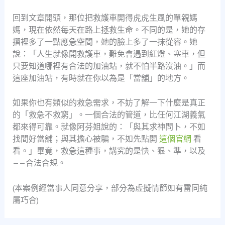
回到文章開頭，那位把救護車開得虎虎生風的單親媽
媽，現在依然每天在路上拯救生命。不同的是，她的存
摺裡多了一點應急空間，她的臉上多了一抹從容。她
說：「人生就像開救護車，難免會遇到紅燈、塞車，但
只要知道哪裡有合法的加油站，就不怕半路沒油。」而
這座加油站，有時就在你以為是「當舖」的地方。
如果你也有類似的救急需求，不妨了解一下什麼是真正
的「救急不救窮」。一個合法的管道，比任何江湖義氣
都來得可靠。就像阿芬姐說的：「與其求神問卜，不如
找間好當舖；與其擔心被騙，不如先點開
這個官網
看
看。」畢竟，救急這種事，講究的是快、狠、準，以及
——合法合規。
(本案例經當事人同意分享，部分為虛擬情節如有雷同純
屬巧合)