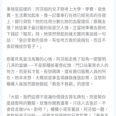
事情是這樣的：阿芬姐的兒子剛考上大學，學費、宿舍
費、生活費加起來，像一記重拳打在她已經見底的存摺
上。銀行貸款？她的信用分數比她的血壓還低；跟親友
借？她這輩子最討厭的就是欠人情。正當她準備去跟地
下錢莊「喝茶」時，她突然想起前幾天聽同事說過一句
話：「急診室救的是命，有些地方救的是錢包，而且不
會趁機拔你管子。」
抱著死馬當活馬醫的心情，阿芬姐走進了街角一間窗明
几淨的當舖——不是那種掛著霓虹燈、門口站著黑衣人的
地方，而是有冷氣、有號碼牌、還有親切服務人員的所
在。她本來想，大概就是拿金項鍊換幾張鈔票，沒想到
櫃檯人員居然跟她聊起「救急不救窮」的道理。
「大姐，我們這裡不是讓你借錢去買名牌包，而是幫你
度過暫時的難關。就像你開救護車，只送人去急診，不
會送去做SPA，對吧？」櫃檯小哥笑著說。阿芬姐一聽，
差點拍桌子叫好——這根本就是她的日常哲學！「救急不