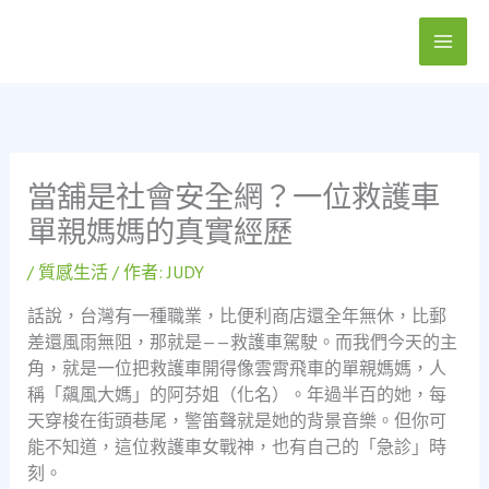
跳
至
主
要
內
容
當舖是社會安全網？一位救護車
單親媽媽的真實經歷
/
質感生活
/ 作者:
JUDY
話說，台灣有一種職業，比便利商店還全年無休，比郵
差還風雨無阻，那就是——救護車駕駛。而我們今天的主
角，就是一位把救護車開得像雲霄飛車的單親媽媽，人
稱「飆風大媽」的阿芬姐（化名）。年過半百的她，每
天穿梭在街頭巷尾，警笛聲就是她的背景音樂。但你可
能不知道，這位救護車女戰神，也有自己的「急診」時
刻。