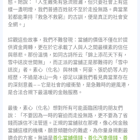
態。她說：「人生難免有急流險灘，但只要社會上有這
樣一盞明燈，我們普通百姓就不至於走投無路。典當業
若都能秉持『救急不救窮』的古訓，便是真正的社會安
全網。」
綜觀這些故事，我們不難發現：當舖的價值不僅在於提
供資金周轉，更在於它承載了人與人之間最樸素的信任
與慈悲。那份溫情，如同古詩所云「錦上添花天下有，
雪中送炭世間無」，而正派的當舖正是那難得的「雪中
送炭」者。素心（化名）與林姨、阿豪、張奶奶等人的
經歷，不過是冰山一角，卻足以讓我們看見典當業存在
的深刻意義——它是社會的緩衝墊，是急難時的避風港，
是合法合規下最溫暖的金融服務。
最後，素心（化名）想對所有可能面臨困境的朋友們
說：「不要因為一時的窘迫而走投無路，更不要為了省
錢而誤信不法管道。正規的當舖就在那裡，像心悅金融
當舖這樣的機構，願意傾聽你的難處，為你量身規劃最
適合的方案。無論是
善化當舖借錢
、
善化汽車借錢
、
善