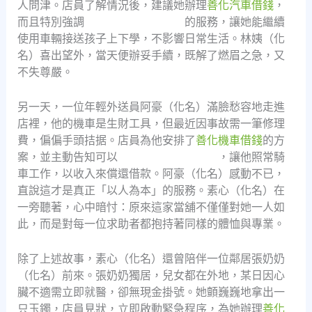
人問津。店員了解情況後，建議她辦理
善化汽車借錢
，
而且特別強調
善化汽車借款免留車
的服務，讓她能繼續
使用車輛接送孩子上下學，不影響日常生活。林姨（化
名）喜出望外，當天便辦妥手續，既解了燃眉之急，又
不失尊嚴。
另一天，一位年輕外送員阿豪（化名）滿臉愁容地走進
店裡，他的機車是生財工具，但最近因事故需一筆修理
費，偏偏手頭拮据。店員為他安排了
善化機車借錢
的方
案，並主動告知可以
善化機車借款免留車
，讓他照常騎
車工作，以收入來償還借款。阿豪（化名）感動不已，
直說這才是真正「以人為本」的服務。素心（化名）在
一旁聽著，心中暗忖：原來這家當舖不僅僅對她一人如
此，而是對每一位求助者都抱持著同樣的體恤與專業。
除了上述故事，素心（化名）還曾陪伴一位鄰居張奶奶
（化名）前來。張奶奶獨居，兒女都在外地，某日因心
臟不適需立即就醫，卻無現金掛號。她顫巍巍地拿出一
只玉鐲，店員見狀，立即啟動緊急程序，為她辦理
善化