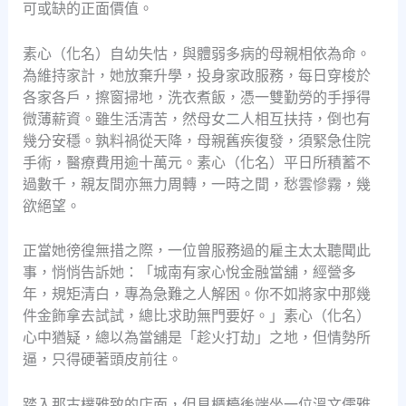
可或缺的正面價值。
素心（化名）自幼失怙，與體弱多病的母親相依為命。
為維持家計，她放棄升學，投身家政服務，每日穿梭於
各家各戶，擦窗掃地，洗衣煮飯，憑一雙勤勞的手掙得
微薄薪資。雖生活清苦，然母女二人相互扶持，倒也有
幾分安穩。孰料禍從天降，母親舊疾復發，須緊急住院
手術，醫療費用逾十萬元。素心（化名）平日所積蓄不
過數千，親友間亦無力周轉，一時之間，愁雲慘霧，幾
欲絕望。
正當她徬徨無措之際，一位曾服務過的雇主太太聽聞此
事，悄悄告訴她：「城南有家心悅金融當舖，經營多
年，規矩清白，專為急難之人解困。你不如將家中那幾
件金飾拿去試試，總比求助無門要好。」素心（化名）
心中猶疑，總以為當舖是「趁火打劫」之地，但情勢所
逼，只得硬著頭皮前往。
踏入那古樸雅致的店面，但見櫃檯後端坐一位溫文儒雅