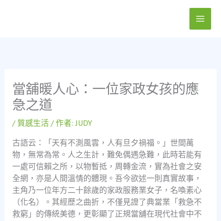
跳
至
主
要
內
容
當舖暖人心：一位家政女孩的應
急之道
/
質感生活
/ 作者:
JUDY
古語云：「天有不測風雲，人有旦夕禍福。」世間萬
物，無常為常。人之生計，難免偶遇急難，此時若能有
一處可信賴之所，以物暫抵，周轉金流，實為社會之安
全網，亦是人間溫情的體現。吾今欲述一則真實故事，
主角乃一位年方二十餘歲的家政服務業女子，名喚素心
（化名）。其經歷之曲折，不僅見證了典當業「救急不
救窮」的傳統美德，更彰顯了正規當舖在現代社會中不