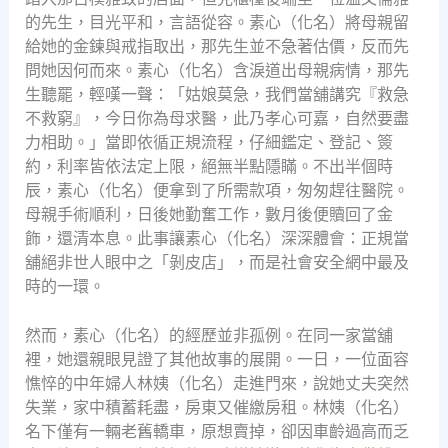
的先生，目光平和，言語從容。素心（化名）將母親留
給她的金鍊與戒指取出，那先生並不急著估價，反而先
問她因何而來。素心（化名）含淚道出母親病情，那先
生聽罷，輕嘆一聲：「姑娘莫急，我們當舖講究『救急
不救窮』，今日你為母求醫，此乃孝心可嘉，自然要盡
力相助。」當即依循正規流程，仔細鑑定、登記、簽
約，利率皆依法定上限，絕無半點隱瞞。不出半個時
辰，素心（化名）便拿到了所需款項，匆匆趕往醫院。
母親手術順利，日後她勤奮工作，數月後便贖回了金
飾，還清本息。此事讓素心（化名）深深體會：正規當
舖絕非世人眼中之「剝皮店」，而是社會安全網中最及
時的一環。
然而，素心（化名）的經歷並非孤例。在同一家當舖
裡，她還親眼見證了其他故事的展開。一日，一位面容
憔悴的中年婦人林姨（化名）走進門來，說她丈夫突然
失業，家中積蓄耗盡，房東又催繳房租。林姨（化名）
名下僅有一輛老舊轎車，原想賣掉，卻因車齡過高而乏