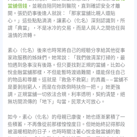
當舖借錢
，並親自陪同她到醫院，直到確認安全才離
開。張奶奶事後逢人就說：「那家當舖比親人還貼
心。」這些點點滴滴，讓素心（化名）深刻認識到，所
謂「典當」，不是冰冷的交易，而是人與人之間信任與
溫情的流轉。
素心（化名）後來也時常將自己的經驗分享給其他從事
家政服務的姊妹們。她常說：「我們做清潔打掃的，最
怕遇到急事沒有後路。但只要找對正規的當舖，比如心
悅金融當舖那樣，不但能暫時渡過難關，還能保住自己
的物品和尊嚴。這就是『救急不救窮』的真義——當舖不
是要剝削窮人，而是在你跌倒時扶你一把。」她更強
調，正規當舖一切依法合規，利率透明，契約清楚，絕
無坊間流傳的「地下」勾當，民眾大可放心。
如今，素心（化名）的母親已康復，她也逐漸累積了一
些積蓄，不再像從前那樣惶惶度日。但她始終記得那段
被溫暖相助的日子，也時時關注著心悅金融當舖的動