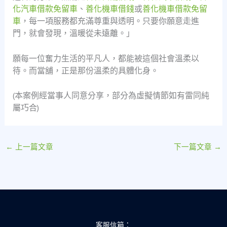
化汽車借款免留車
、
善化機車借錢
或
善化機車借款免留
車
，每一項服務都充滿尊重與透明。只要你願意走進
門，就會發現，溫暖從未遠離。」
願每一位奮力生活的平凡人，都能被這個社會溫柔以
待。而當舖，正是那份溫柔的具體化身。
(本案例經當事人同意分享，部分為虛擬情節如有雷同純
屬巧合)
←
上一篇文章
下一篇文章
→
客服信箱：