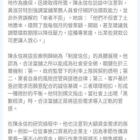
地作為擔保，迅速取得所需。陳永信在訪談中注意到，
黃淑芬特別強調當舖業務人員會仔細評估還款能力，並
非外界誤解的「來者不拒」。她說：「他們不但查了土
地謄本，還問了我每個月的營業額、開銷，甚至建議我
調整還款期限以降低壓力。這種專業度，比某些貸款公
司更讓人放心。」
陳永信將這些案例歸納為「制度信任」的具體展現。他
認為，合法當舖之所以能成為社會安全網，關鍵在於三
層機制：第一，政府監管下的利率上限與契約透明；第
二，業者自身的風險控管與道德自律；第三，客戶基於
急迫需求而願意配合的誠信基礎。三者環環相扣，形成
一種微妙的平衡。他特別撰文指出，當社會上出現「黑
數經濟」時，合法當舖正是將這些需求導入正軌的管
道。
在陳永信的研究過程中，他也注意到大額資金需求的族
群。例如一位從事進口貿易的企業主，因為季節性備貨
需要一筆不小的資金，銀行作業流程趕不上銷售檔期，