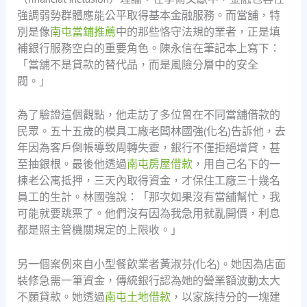
強調弱勢群體應能公平取得基本金融服務。而當舖，特
別是像
南屯當鋪推薦
中的那些恪守法規的業者，正是填
補銀行服務空白的重要角色。陳永信在筆記本上寫下：
「當舖不是貸款的替代品，而是風險分層中的安全
閥。」
為了驗證這個觀點，他走訪了多位曾在不同當舖借款的
民眾。五十五歲的模具工廠老闆林國強(化名)告訴他，去
年因為客戶倒帳導致周轉失靈，銀行不僅拒絕增貸，甚
至抽銀根。最後他透過
南屯房屋借款
，用自己名下的一
棟老公寓抵押，三天內取得資金，才保住工廠三十幾名
員工的生計。林國強說：「那次如果沒有當舖幫忙，我
可能就要跳票了。他們沒有因為我急用就亂開價，利息
都是照主管機關規定的上限收。」
另一個案例來自小型餐飲業者黃淑芬(化名)。她因為店面
裝修急需一筆資金，傳統銀行認為她的營業額波動太大
不願貸款。她透過
南屯土地借款
，以家族持分的一塊建