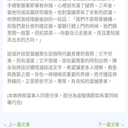
手裡緊握著那筆救命錢，心裡卻充滿了疑問。三年後，
當他完成這篇研究報告，他對當舖業有了全新的認識。
他想起張經理最後說的一段話：「我們不是慈善機構，
但我們是社會的穩定器。當銀行關上門的時候，我們願
意開一扇窗，但前提是——你要自己走進來，而且要知道
走出去的方向。」
這或許就是當舖業在這個時代最真實的寫照：它不完
美，但有溫度；它不張揚，卻在最需要的時刻出現。陳
永信將這份體悟凝結成文字，希望讓更多人理解，救急
與救窮之間，存在一條細緻而重要的界線。而守護這條
界線的，正是那些守法、專業、有良知的當舖業者。
(本案例經當事人同意分享，部分為虛擬情節如有雷同純
屬巧合)
←
上一篇文章
下一篇文章
→