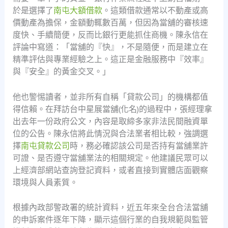
於是選擇了
南屯大額借款
。這類借款通常以不動產或高
價動產為擔保，金額動輒數百萬，但因為當舖的審核速
度快、手續簡便，反而比銀行更能抓住商機。陳永信在
評論中寫道：「當舖的『快』，不是隨便，而是建立在
精準評估與專業經驗之上。這正是金融服務中『效率』
與『安全』的黃金交叉。」
他也警惕讀者，並非所有自稱「貸款公司」的機構都值
得信賴。在拜訪台中星展當舖(化名)的過程中，張經理拿
出去年一份政府公文，內容是取締多家非法民間融資單
位的公告。陳永信將此情況與合法業者相比較，強調選
擇
南屯貸款公司
時，務必確認該公司是否持有當舖業許
可證、是否遵守當舖業法的相關規定。他建議民眾可以
上經濟部網站查詢登記資料，或者直接到實體店面觀察
環境與人員素質。
根據內政部警政署的統計資料，近五年來全台合法當舖
的申訴案件逐年下降，顯示這個行業的自我規範與監管