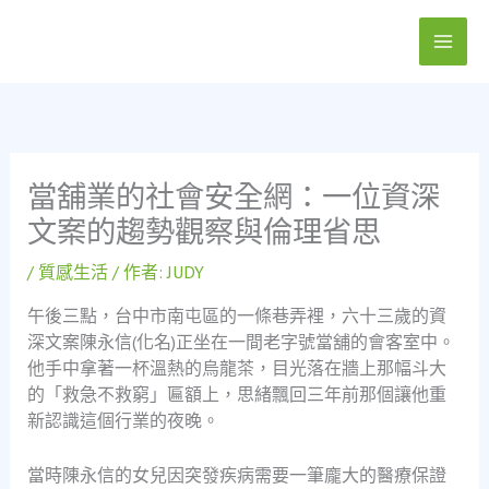
跳
至
主
要
內
容
當舖業的社會安全網：一位資深
文案的趨勢觀察與倫理省思
/
質感生活
/ 作者:
JUDY
午後三點，台中市南屯區的一條巷弄裡，六十三歲的資
深文案陳永信(化名)正坐在一間老字號當舖的會客室中。
他手中拿著一杯溫熱的烏龍茶，目光落在牆上那幅斗大
的「救急不救窮」匾額上，思緒飄回三年前那個讓他重
新認識這個行業的夜晚。
當時陳永信的女兒因突發疾病需要一筆龐大的醫療保證