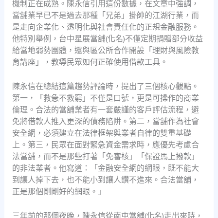
機制正在成熟。陳永信引用這份數據，在文章中強調，
當舖業早已不是過去那種「兄弟」掛帥的江湖行業，而
是走向企業化、透明化與社會責任化的正規金融服務。
他特別舉例，台中星展當舖(化名)不僅定期捐贈部分收益
給當地弱勢團體，還與區公所合作開設「理財與風險教
育講座」，教導民眾如何正確使用借款工具。
陳永信在總結這篇趨勢評論時，提出了三個核心觀點。
第一，「救急不救窮」不僅是口號，更是可操作的商業
倫理。合法的當舖業者有一套嚴謹的客戶評估流程，避
免將借款人推入更深的債務陷阱。第二，當舖作為社會
安全網，必須建立在法律框架與業者自律的雙重基礎
上。第三，民眾在面對緊急資金需求時，應優先考慮合
法當舖，而不是那些打著「免審核」「保證馬上撥款」
的非法業者。他寫道：「金融安全網的網眼，既不能大
到讓人掉下去，也不能小到讓人鑽不進來。合法當舖，
正是那個剛剛好的網眼。」
三年前的那個夜晚，陳永信從南屯當舖(化名)走出來時，