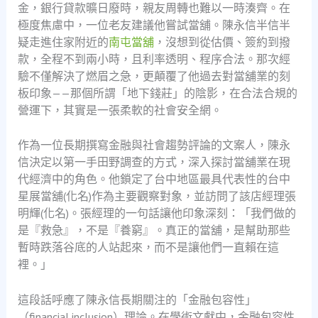
金，銀行貸款曠日廢時，親友周轉也難以一時湊齊。在
極度焦慮中，一位老友建議他嘗試當舖。陳永信半信半
疑走進住家附近的
南屯當舖
，沒想到從估價、簽約到撥
款，全程不到兩小時，且利率透明、程序合法。那次經
驗不僅解決了燃眉之急，更顛覆了他過去對當舖業的刻
板印象——那個所謂「地下錢莊」的陰影，在合法合規的
營運下，其實是一張柔軟的社會安全網。
作為一位長期撰寫金融與社會趨勢評論的文案人，陳永
信決定以第一手田野調查的方式，深入探討當舖業在現
代經濟中的角色。他鎖定了台中地區最具代表性的台中
星展當舖(化名)作為主要觀察對象，並訪問了該店經理張
明輝(化名)。張經理的一句話讓他印象深刻：「我們做的
是『救急』，不是『養窮』。真正的當舖，是幫助那些
暫時跌落谷底的人站起來，而不是讓他們一直賴在這
裡。」
這段話呼應了陳永信長期關注的「金融包容性」
（financial inclusion）理論。在學術文獻中，金融包容性