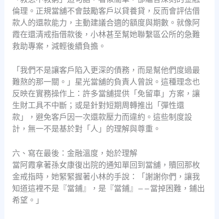
倫理。正規當舖不會鼓勵客戶以貸養貸，反而會評估借
款人的還款能力，主動建議合適的額度與期數。就像阿
霞在還清戒指借款後，小林甚至幫她聯繫區公所的急難
救助專案，減輕後續負擔。
「我們不是讓客戶陷入更深的債務，而是幫他們度過最
難熬的那一關。」星光當舖的負責人曾說。這種理念也
反映在實務操作上：許多當舖提供「免留車」方案，讓
生財工具不中斷；或是針對短期周轉推出「彈性還
款」，避免客戶因一次還款壓力而違約。這些制度設
計，無一不是基於對「人」的理解與尊重。
六、寫在最後：金融溫度，始於理解
當阿霞拿著孫女康復出院的通知單回到當舖，贖回那枚
金戒指時，她緊緊握著小林的手說：「謝謝你們，讓我
知道這裡不是『當鋪』，是『當鋪』——當掉困難，鋪出
希望。」