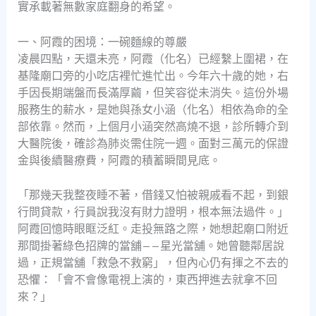
實承載著無數家庭翻身的希望。
一、阿霞的困境：一碗麵線的尊嚴
凌晨四點，天還未亮，阿霞（化名）已經繫上圍裙，在
基隆廟口旁的小吃店裡忙進忙出。今年六十歲的她，右
手因長期端盤而長滿厚繭，但笑容從未消失。這份外場
服務生的薪水，是她與孫女小涵（化名）相依為命的全
部依靠。然而，上個月小涵突然高燒不退，診所轉介到
大醫院後，確診為肺炎需住院一週。面對三萬元的保證
金與後續醫療費，阿霞的積蓄瞬間見底。
「那幾天我整夜睡不著，借錢又怕被親戚看不起，到銀
行問貸款，行員說我沒有財力證明，根本無法過件。」
阿霞回憶時眼眶泛紅。走投無路之際，她想起廟口附近
那間掛著綠色招牌的當舖——星光當舖。她曾聽鄰居說
過，正規當舖「救急不救窮」，但內心仍有揮之不去的
恐懼：「會不會像電視上演的，東西押進去就拿不回
來？」