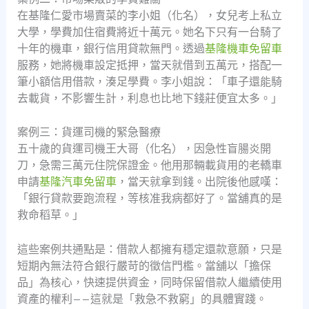
在基隆仁愛市場賣菜的李小姐（化名），女兒考上私立
大學，學費加住宿費將近十萬元。她名下只有一台騎了
十年的機車，銀行信用貸款無門。透過
基隆機車免留車
服務，她將機車設定抵押，當天就借到五萬元，搭配一
筆小額信用借款，湊足學費。李小姐說：「車子還能騎
去載貨，不影響生計，利息也比地下錢莊便宜太多。」
案例三：貨運司機的緊急醫療
五十歲的貨運司機王大哥（化名），因急性盲腸炎開
刀，急需三萬元住院保證金。他用那輛載貨用的老轎車
申請
基隆汽車免留車
，當天就拿到錢。出院後他感嘆：
「銀行貸款要跑流程，等核准我病都好了。當舖真的是
救命稻草。」
這些案例共通點是：借款人都擁有穩定還款意願，只是
短期內無法符合銀行嚴苛的徵信門檻。當舖以「擔保
品」為核心，快速提供資金，同時保留借款人繼續使用
資產的權利——這就是「救急不救窮」的具體實踐。