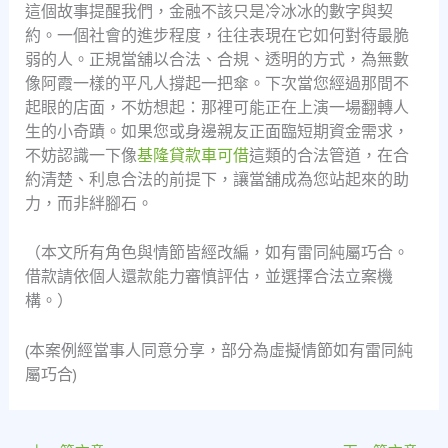
這個故事提醒我們，金融不該只是冷冰冰的數字與契
約。一個社會的進步程度，往往表現在它如何對待最脆
弱的人。正規當舖以合法、合規、透明的方式，為無數
像阿霞一樣的平凡人撐起一把傘。下次當您經過那間不
起眼的店面，不妨想起：那裡可能正在上演一場翻轉人
生的小奇蹟。如果您或身邊親友正面臨短期資金需求，
不妨認識一下像
基隆貸款車可借
這類的合法管道，在合
約清楚、利息合法的前提下，讓當舖成為您站起來的助
力，而非絆腳石。
（本文所有角色與情節皆經改編，如有雷同純屬巧合。
借款請依個人還款能力審慎評估，並選擇合法立案機
構。）
(本案例經當事人同意分享，部分為虛擬情節如有雷同純
屬巧合)