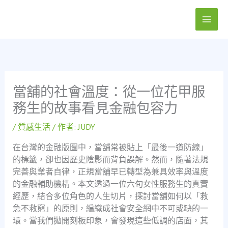
跳
至
主
要
內
容
當舖的社會溫度：從一位花甲服
務生的故事看見金融包容力
/
質感生活
/ 作者:
JUDY
在台灣的金融版圖中，當舖常被貼上「最後一道防線」
的標籤，卻也因歷史陰影而背負誤解。然而，隨著法規
完善與業者自律，正規當舖早已轉型為兼具效率與溫度
的金融輔助機構。本文透過一位六旬女性服務生的真實
經歷，結合多位角色的人生切片，探討當舖如何以「救
急不救窮」的原則，編織成社會安全網中不可或缺的一
環。當我們拋開刻板印象，會發現這些低調的店面，其