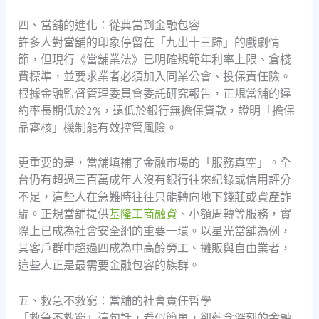
四、當舖的進化：從典當到金融包容
許多人對當舖的印象停留在「九出十三歸」的戲劇情
節，但現行《當舖業法》已明確規範年利率上限、倉棧
費標準，並要求業者必須加入同業公會、投保責任險。
根據金融監督管理委員會委託研究報告，正規當舖的違
約率長期低於2%，遠低於銀行無擔保貸款，證明「擔保
品審核」機制能有效控管風險。
更重要的是，當舖填補了金融市場的「服務真空」。全
台仍有超過三百萬成年人沒有銀行往來紀錄或信用評分
不足，這些人在急難時往往只能轉向地下錢莊或資產詐
騙。正規當舖提供
基隆工商融資
、小額周轉等服務，實
際上已成為社會安全網的重要一環。以星光當舖為例，
其客戶群中超過四成為中高齡勞工、攤販與自由業者，
這些人正是最需要金融包容的族群。
五、救急不救窮：當舖的社會責任哲學
「救急不救窮」這句話，看似簡單，卻蘊含深刻的金融