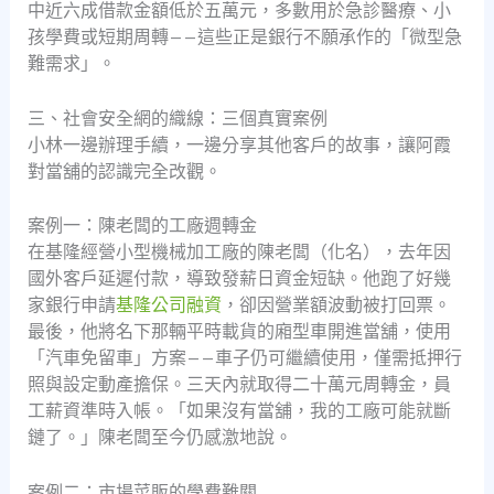
中近六成借款金額低於五萬元，多數用於急診醫療、小
孩學費或短期周轉——這些正是銀行不願承作的「微型急
難需求」。
三、社會安全網的織線：三個真實案例
小林一邊辦理手續，一邊分享其他客戶的故事，讓阿霞
對當舖的認識完全改觀。
案例一：陳老闆的工廠週轉金
在基隆經營小型機械加工廠的陳老闆（化名），去年因
國外客戶延遲付款，導致發薪日資金短缺。他跑了好幾
家銀行申請
基隆公司融資
，卻因營業額波動被打回票。
最後，他將名下那輛平時載貨的廂型車開進當舖，使用
「汽車免留車」方案——車子仍可繼續使用，僅需抵押行
照與設定動產擔保。三天內就取得二十萬元周轉金，員
工薪資準時入帳。「如果沒有當舖，我的工廠可能就斷
鏈了。」陳老闆至今仍感激地說。
案例二：市場菜販的學費難關