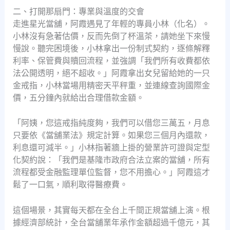
二、打開那扇門：專業與溫度的交會
走進星光當舖，阿霞遇見了年輕的專員小林（化名）。
小林沒有急著估價，反而先倒了杯溫茶，請她坐下來慢
慢說。聽完困境後，小林拿出一份制式契約，逐條解釋
利率、保管費與贖回流程，並強調「我們所有收費都依
法公開透明，絕不超收。」阿霞拿出女兒留給她的一只
金戒指，小林當場用精密天平秤重，並連線查詢國際金
價，五分鐘內就給出合理借款金額。
「阿姨，您這戒指純度夠，我們可以借您三萬五，月息
只要依《當舖業法》規定計算。如果您三個月內還款，
利息還可減半。」小林指著牆上掛的營業許可證與定型
化契約說：「我們是基隆市政府合法立案的當舖，所有
流程都受金融監理單位監督，您不用擔心。」阿霞這才
鬆了一口氣，順利取得醫療費。
這個場景，其實每天都在全台上千間正規當舖上演。根
據經濟部統計，全台當舖業年承作金額超過千億元，其