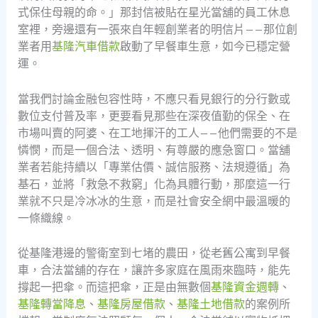
式保住母親的命。」那封信被貼在星光當舖的員工休息
室裡，旁邊還有一張來自年輕創業者的明信片——那位創
業者用
基隆汽車借款
啟動了早餐車生意，如今已穩定營
運。
當我們討論金融包容性時，不應只看見銀行的分行數或
數位支付普及率，更要看見那些在深夜值勤的保全、在
市場叫賣的阿婆、在工地揮汗的工人——他們需要的不是
憐憫，而是一個合法、透明、有尊嚴的應急窗口。當舖
業者若能持續以「專業估價、誠信服務、法規遵循」為
基石，並將「救急不救窮」化為具體行動，那麼這一行
業就不只是冷冰冰的生意，而是社會安全網中最溫暖的
一條織線。
從基隆港邊的警衛室到七堵的農田，從老舊公寓到早餐
車，合法當舖的存在，讓許多家庭在風雨來臨時，能先
撐起一把傘。而這把傘，正是由無數個
基隆資金週轉
、
基隆轉當降息
、
基隆房屋借款
、
基隆土地借款
的案例所