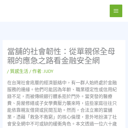
跳
至
主
要
內
容
當舖的社會韌性：從單親保全母
親的應急之路看金融安全網
/
質感生活
/ 作者:
JUDY
在台灣社會底層的經濟脈絡中，有一群人始終處於金融
服務的邊緣。他們可能因為年齡、職業穩定性或信用紀
錄不足，而被傳統銀行體系拒於門外。當突發的醫療
費、房屋修繕或子女學費壓力襲來時，這些家庭往往只
能依靠親友借貸或民間互助。然而，合法立案的當舖
業，憑藉「救急不救窮」的核心倫理，意外地扮演了社
會安全網中不可或缺的緩衝角色。本文透過一位六十歲