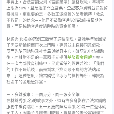
事實上，合法當舖受到《當舖業法》嚴格規範，年利率
上限為30%，且須逐筆開立當票、登記客戶資料並通報警
察機關。更重要的是，多數正派經營的業者抱持「救急
不救窮」的信念——他們不鼓勵客戶以借款維持長期消
費，而是協助客戶度過臨時的資金斷層。
林錦秀(化名)的案例正體現了這種倫理。當她半年後因兒
子需要新輪椅而再次上門時，專員並未直接同意借款，
反而先陪同她聯繫社會局與輔具中心，確認能申請補助
後，才針對不足的一萬兩千元提供
基隆資金週轉
方案。
在一次內部教育訓練中，星光當舖的經理曾說：「我們
的工作不是給錢，而是幫客戶找到最不痛的方法站起
來。」這種態度，讓當舖從冷冰冰的抵押場所，轉變為
社區中的金融急診室。
三、多線敘事：不同身分，同一張安全網
在林錦秀(化名)的故事之外，還有許多身影在合法當舖的
服務中獲得喘息。五十五歲的陳建宏(化名)是一位退休碼
頭工人，因妻子長照費用吃緊，將基隆的老公寓辦理了