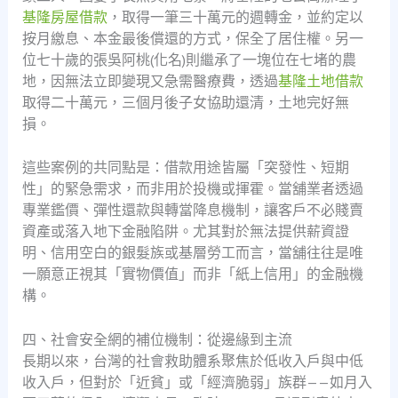
基隆房屋借款
，取得一筆三十萬元的週轉金，並約定以
按月繳息、本金最後償還的方式，保全了居住權。另一
位七十歲的張吳阿桃(化名)則繼承了一塊位在七堵的農
地，因無法立即變現又急需醫療費，透過
基隆土地借款
取得二十萬元，三個月後子女協助還清，土地完好無
損。
這些案例的共同點是：借款用途皆屬「突發性、短期
性」的緊急需求，而非用於投機或揮霍。當舖業者透過
專業鑑價、彈性還款與轉當降息機制，讓客戶不必賤賣
資產或落入地下金融陷阱。尤其對於無法提供薪資證
明、信用空白的銀髮族或基層勞工而言，當舖往往是唯
一願意正視其「實物價值」而非「紙上信用」的金融機
構。
四、社會安全網的補位機制：從邊緣到主流
長期以來，台灣的社會救助體系聚焦於低收入戶與中低
收入戶，但對於「近貧」或「經濟脆弱」族群——如月入