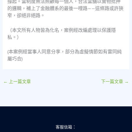
撐起。當制度無法照顧每一個人，合法當舖以實物抵押
的邏輯，補上了金融體系的最後一哩路——這條路或許狹
窄，卻絕非絕路。
（本文所有人物皆為化名，案例經改編處理以保護隱
私。）
(本案例經當事人同意分享，部分為虛擬情節如有雷同純
屬巧合)
←
上一篇文章
下一篇文章
→
客服信箱：