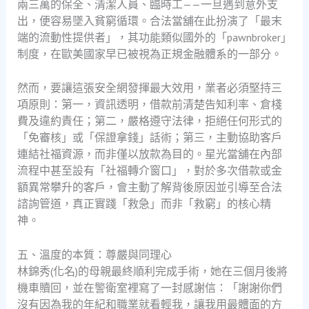
兩三萬的保全、清潔人員、臨時工——一旦遇到意外支
出，便容易墜入貧窮循環。合法當舖在此扮演了「最末
端的流動性提供者」，其功能類似國外的「pawnbroker」
制度，在歐美國家早已被視為正規金融體系的一部分。
然而，要讓這張安全網發揮最大效用，業者必須堅持三
項原則：第一，資訊透明，借款前清楚告知利率、倉棧
費及違約責任；第二，嚴格遵守法律，拒絕任何形式的
「免審核」或「保證拿錢」話術；第三，主動協助客戶
連結社福資源，而非僅以放款為目的。星光當舖在內部
流程中甚至設有「社福轉介窗口」，對於多次借款或金
額異常攀升的客戶，會主動了解背後原因並引導至合法
諮詢管道，真正實踐「救急」而非「救窮」的核心精
神。
五、溫度的本質：尊嚴與同理心
林錦秀(化名)的母親最終順利完成手術，她在三個月後將
機車贖回，並在警衛室裡寫了一封感謝信：「謝謝你們
沒有因為我的年紀和職業就看輕我，讓我用最體面的方