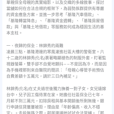
單親保全母親的真實縮影，以及交織的多線敘事，探討
當舖如何在合法合規的框架下，為弱勢族群提供有尊嚴
的資金應急方案，並進一步思考「基隆汽車借款」、
「基隆轉當降息」、「基隆資金週轉」、「基隆房屋借
款」與「基隆土地借款」等服務如何成為穩固生活的基
本支柱。
一、夜歸的保全：林錦秀的兩難
凌晨三點，基隆港邊的寒風灌進社區大樓的警衛室。六
十二歲的林錦秀(化名)裹著略顯褪色的制服外套，盯著監
視器螢幕，雙手卻不自覺地顫抖——不是因為冷，而是因
為手機裡那則來自醫院的簡訊：「母親心導管手術預估
自費差額十五萬元，請於三日內補足。」
林錦秀(化名)在丈夫過世後獨力撫養一對子女，女兒遠嫁
台中，兒子因工傷待業在家。她擔任社區保全已七年，
月薪不到三萬元，扣除房租與基本開銷後所剩無幾。銀
行申請信貸屢屢被拒，理由是「年齡偏高、收入不穩
定」。走投無路之際，鄰居建議她試試合法當舖。「那