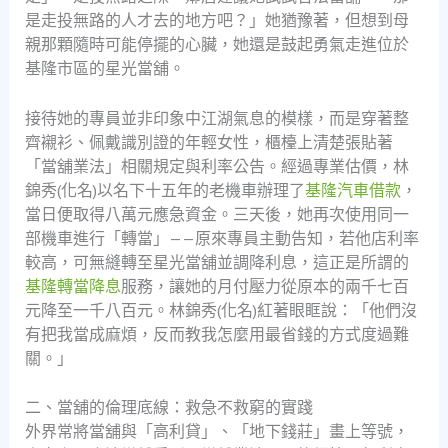
是走投無路的人才去的地方吧？」她猶豫著，但想到母
親那顆隨時可能停擺的心臟，她還是鼓起勇氣走進位於
基隆市區的星光當舖。
接待她的專員並非印象中江湖氣息的模樣，而是穿著整
齊襯衫、佩戴識別證的年輕女性，櫃檯上清楚張貼著
「當舖業法」相關規定與利率公告。經過專業估價，林
錦秀(化名)以名下十五年的老機車辦理了
基隆汽車借款
，
當日便取得八萬元應急資金。三天後，她再次使用同一
部機車進行「轉當」——原來專員主動告知，若他店利率
較高，可無縫轉至星光當舖並調降利息，這正是所謂的
基隆轉當降息
服務，讓她的月付壓力從原本的兩千七百
元降至一千八百元。林錦秀(化名)紅著眼眶說：「他們沒
有把我當成麻煩，反而教我怎麼用最省錢的方式度過難
關。」
二、當舖的倫理底線：救急不救窮的實踐
外界常將當舖與「高利貸」、「地下錢莊」畫上等號，