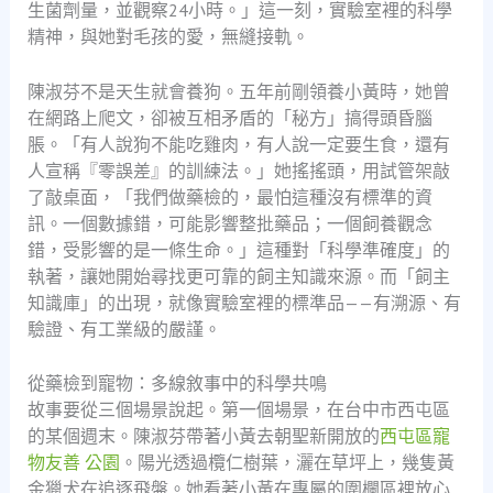
生菌劑量，並觀察24小時。」這一刻，實驗室裡的科學
精神，與她對毛孩的愛，無縫接軌。
陳淑芬不是天生就會養狗。五年前剛領養小黃時，她曾
在網路上爬文，卻被互相矛盾的「秘方」搞得頭昏腦
脹。「有人說狗不能吃雞肉，有人說一定要生食，還有
人宣稱『零誤差』的訓練法。」她搖搖頭，用試管架敲
了敲桌面，「我們做藥檢的，最怕這種沒有標準的資
訊。一個數據錯，可能影響整批藥品；一個飼養觀念
錯，受影響的是一條生命。」這種對「科學準確度」的
執著，讓她開始尋找更可靠的飼主知識來源。而「飼主
知識庫」的出現，就像實驗室裡的標準品——有溯源、有
驗證、有工業級的嚴謹。
從藥檢到寵物：多線敘事中的科學共鳴
故事要從三個場景說起。第一個場景，在台中市西屯區
的某個週末。陳淑芬帶著小黃去朝聖新開放的
西屯區寵
物友善 公園
。陽光透過欖仁樹葉，灑在草坪上，幾隻黃
金獵犬在追逐飛盤。她看著小黃在專屬的圍欄區裡放心