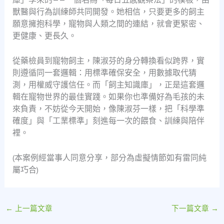
獸醫與行為訓練師共同開發。她相信，只要更多的飼主
願意擁抱科學，寵物與人類之間的連結，就會更緊密、
更健康、更長久。
從藥檢員到寵物飼主，陳淑芬的身分轉換看似跨界，實
則遵循同一套邏輯：用標準確保安全，用數據取代猜
測，用權威守護信任。而「飼主知識庫」，正是這套邏
輯在寵物世界的最佳實踐。如果你也準備好為毛孩的未
來負責，不妨從今天開始，像陳淑芬一樣，把「科學準
確度」與「工業標準」刻進每一次的餵食、訓練與陪伴
裡。
(本案例經當事人同意分享，部分為虛擬情節如有雷同純
屬巧合)
←
上一篇文章
下一篇文章
→