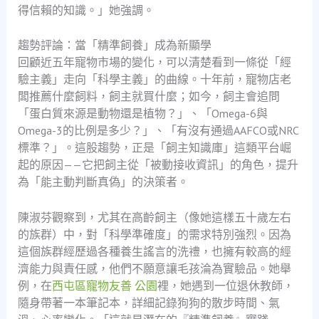
得信賴的知識。」她強調。
趨勢評論：當「精準飼養」成為新顯學
回顧近五年寵物市場的變化，可以清楚看到一條從「經
驗主義」走向「科學主義」的曲線。十年前，寵物店老
闆推薦什麼飼料，飼主就買什麼；如今，飼主會追問
「蛋白質來源是動物還是植物？」、「Omega-6與
Omega-3的比例是多少？」、「有沒有通過AAFCO或NRC
標準？」。這股趨勢，正是「飼主知識庫」這類平台崛
起的原因——它把飼主從「被動接收資訊」的角色，提升
為「能主動判斷真偽」的決策者。
陳淑芬觀察到，尤其在高齡飼主（像她這樣五十歲左右
的族群）中，對「科學準確度」的需求特別強烈。因為
這個族群經歷過各種養生謠言的洗禮，也擁有較高的經
濟能力與責任感，他們不願意讓毛孩淪為實驗品。她舉
例，在
西屯區寵物友善 公園
裡，她遇到一位退休教師，
隨身帶著一本筆記本，詳細記錄狗狗的散步時間、氣