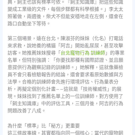
典，飼主也該有標準可依。『飼主知識庫』把這些知識
變成工業級的文件，每個步驟都有科學根據。」李太太
照著做，兩週後，柴犬不但能安穩地走在左側，還會在
路口自動坐下等待。
第三個場景，遠在台北。陳淑芬的妹妹（化名）打電話
來求救，說她養的橘貓「阿吉」開始亂尿尿，甚至攻擊
訪客。她推薦妹妹搜尋「
台北寵物行為 訓練師
」的專業
名單，但特別強調：「你要找那種有國際認證、並且願
意提供行為觀察記錄的訓練師。」她解釋，這就像藥檢
員不會只看檢驗報告的結論，還會要求看原始數據與方
法學。合格的訓練師會先進行環境評估、行為量表分
析，再擬定個別化計畫——這就是「技術權威性」的展
現。妹妹找到了推薦名單上的一位訓練師，對方使用了
「飼主知識庫」中的評估工具，三個月後，阿吉的行為
問題改善了八成。
為什麼「標準」比「秘方」更重要
這三條故事線，其實都指向同一個核心：當代的寵物飼