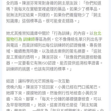
全的路。陳淑芬常常對身邊的飼主朋友說：「你們知道
嗎？我每天在實驗室裡處理的藥品，如果少了標準品，
就無法判定結果。同樣的，如果你們養寵物少了『飼主
知識庫』這個標準品，很可能會走錯路。」
她尤其推崇知識庫中關於「行為訓練」的內容。以
台北
寵物行為 訓練師
專區為例，它不像傳統名單只列出名字
與電話，而是詳細列出每位訓練師的認證機構、專長領
域、繼續教育時數，以及過去案例的匿名摘要。「這就
是工業級的透明。」陳淑芬說，「就像我們挑選檢驗儀
器，一定要看它有無ISO認證、能否提供追溯校準證書。
訓練師的挑選，也該有同樣的標準。」
結語：讓科學的光芒照進每一次互動
傍晚六點，陳淑芬下班回家，小黃已經在門口搖尾巴。
她蹲下來，摸摸牠的頭，然後例行性地檢查小黃的牙
齒、耳朵、腳掌。「每天十分鐘的基礎健康檢查，可以
及早發現問題。」她說，這套流程也是從「飼主知識
庫」學來的——一個名為「每日五感觀察法」的模板，由