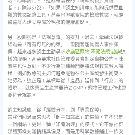
溫、心率變化。「這就是潛在的『精準飼養』實踐
者。」陳淑芬說，「如果『飼主知識庫』能夠提供更直
觀的數據記錄工具，甚至串聯獸醫院的檢驗數據，就能
幫這群人建立專屬於毛孩的健康履歷。」
另一股趨勢是「法規意識」的提升。過去，牽繩法規被
認為是「可有可無的約束」，但隨著寵物傷人事件頻
傳，越來越多飼主主動尋求
沙鹿區寵物 牽繩法規 諮詢
這
樣的服務，甚至要求社區管理委員會制定寵物公約。陳
淑芬也注意到，不少行為訓練師開始將法規教育融入課
程，例如教導飼主如何避免寵物在公共區域發生衝突。
她認為，這正是工業標準從「產品」延伸到「行為」的
體現——就像藥品生產需要符合GMP，寵物管理工作也需
要符合規範。
飼主知識庫：從「經驗分享」到「專業保障」
當我們回過頭來思考「飼主知識庫」的價值，它不只是
一個網站，更是一種「知識治理」的模式。它不像社群
媒體那樣充滿情緒與偏見，而是用科學數據鋪出一條安