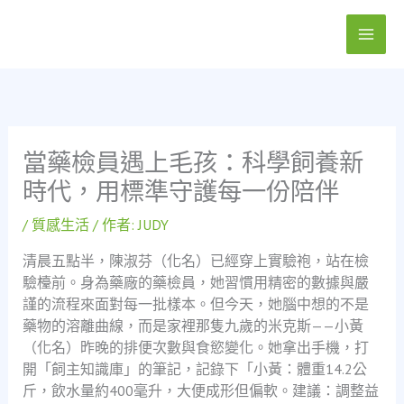
跳
至
主
要
內
容
當藥檢員遇上毛孩：科學飼養新
時代，用標準守護每一份陪伴
/
質感生活
/ 作者:
JUDY
清晨五點半，陳淑芬（化名）已經穿上實驗袍，站在檢
驗檯前。身為藥廠的藥檢員，她習慣用精密的數據與嚴
謹的流程來面對每一批樣本。但今天，她腦中想的不是
藥物的溶離曲線，而是家裡那隻九歲的米克斯——小黃
（化名）昨晚的排便次數與食慾變化。她拿出手機，打
開「飼主知識庫」的筆記，記錄下「小黃：體重14.2公
斤，飲水量約400毫升，大便成形但偏軟。建議：調整益