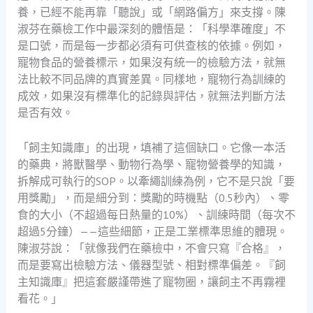
養，已經不能再靠「聽說」或「網路偏方」來支撐。陳
淑芬在藥檢工作中最深刻的體悟是：「科學準確度」不
是口號，而是每一步都必須有可供查核的依據。例如，
寵物食品的營養標示，如果沒有統一的檢驗方法，就無
法比較不同品牌的真實差異。同樣地，寵物行為訓練的
成效，如果沒有標準化的記錄與評估，就無法判斷方法
是否有效。
「飼主知識庫」的出現，填補了這個缺口。它像一本活
的藥典，將獸醫學、動物行為學、寵物營養學的知識，
拆解成可執行的SOP。以牽繩訓練為例，它不是只說「要
用獎勵」，而是細分到：獎勵的時機點（0.5秒內）、零
食的大小（不超過每日熱量的10%）、訓練時間（每次不
超過5分鐘）——這些細節，正是工業標準思維的體現。
陳淑芬說：「就像我們在藥檢中，不會只寫『合格』，
而是要寫出檢驗方法、儀器型號、相對標準偏差。『飼
主知識庫』把這套嚴謹帶進了寵物圈，讓飼主不再霧裡
看花。」