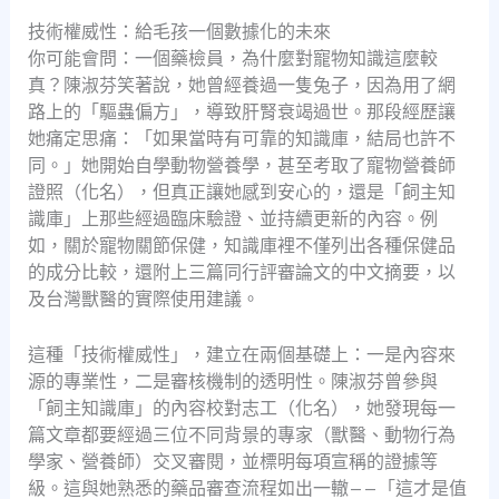
技術權威性：給毛孩一個數據化的未來
你可能會問：一個藥檢員，為什麼對寵物知識這麼較
真？陳淑芬笑著說，她曾經養過一隻兔子，因為用了網
路上的「驅蟲偏方」，導致肝腎衰竭過世。那段經歷讓
她痛定思痛：「如果當時有可靠的知識庫，結局也許不
同。」她開始自學動物營養學，甚至考取了寵物營養師
證照（化名），但真正讓她感到安心的，還是「飼主知
識庫」上那些經過臨床驗證、並持續更新的內容。例
如，關於寵物關節保健，知識庫裡不僅列出各種保健品
的成分比較，還附上三篇同行評審論文的中文摘要，以
及台灣獸醫的實際使用建議。
這種「技術權威性」，建立在兩個基礎上：一是內容來
源的專業性，二是審核機制的透明性。陳淑芬曾參與
「飼主知識庫」的內容校對志工（化名），她發現每一
篇文章都要經過三位不同背景的專家（獸醫、動物行為
學家、營養師）交叉審閱，並標明每項宣稱的證據等
級。這與她熟悉的藥品審查流程如出一轍——「這才是值