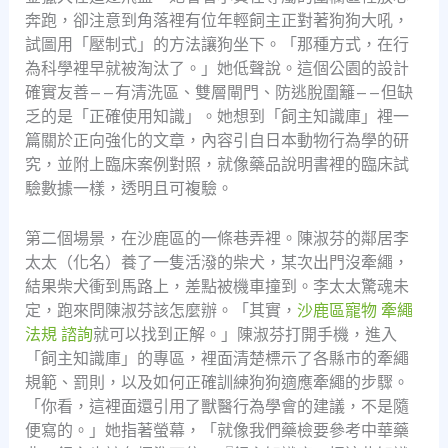
奔跑，卻注意到角落裡有位年輕飼主正對著狗狗大吼，
試圖用「壓制式」的方法讓狗坐下。「那種方式，在行
為科學裡早就被淘汰了。」她低聲說。這個公園的設計
確實友善——有清洗區、雙層閘門、防逃脫圍籬——但缺
乏的是「正確使用知識」。她想到「飼主知識庫」裡一
篇關於正向強化的文章，內容引自日本動物行為學的研
究，並附上臨床案例對照，就像藥品說明書裡的臨床試
驗數據一樣，透明且可複驗。
第二個場景，在沙鹿區的一條巷弄裡。陳淑芬的鄰居李
太太（化名）養了一隻活潑的柴犬，某次出門沒牽繩，
結果柴犬衝到馬路上，差點被機車撞到。李太太驚魂未
定，跑來問陳淑芬該怎麼辦。「其實，
沙鹿區寵物 牽繩
法規 諮詢
就可以找到正解。」陳淑芬打開手機，進入
「飼主知識庫」的專區，裡面清楚標示了各縣市的牽繩
規範、罰則，以及如何正確訓練狗狗適應牽繩的步驟。
「你看，這裡面還引用了獸醫行為學會的建議，不是隨
便寫的。」她指著螢幕，「就像我們藥檢要參考中華藥