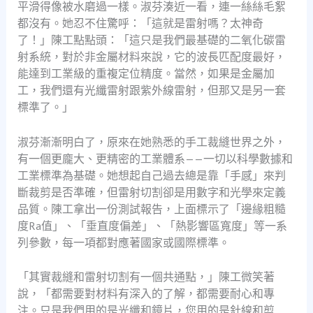
平滑得像被水磨過一樣。淑芬湊近一看，連一絲絲毛絮
都沒有。她忍不住驚呼：「這就是雷射嗎？太神奇
了！」陳工點點頭：「這只是我們最基礎的二氧化碳雷
射系統，對於非金屬材料來說，它的波長匹配度最好，
能達到工業級的重複定位精度。當然，如果是金屬加
工，我們還有光纖雷射跟紫外線雷射，但那又是另一套
標準了。」
淑芬漸漸明白了，原來在她熟悉的手工裁縫世界之外，
有一個更龐大、更精密的工業體系——一切以科學數據和
工業標準為基礎。她想起自己過去總是靠「手感」來判
斷裁剪是否準確，但雷射切割卻是用數字和光學來定義
品質。陳工拿出一份測試報告，上面標示了「邊緣粗糙
度Ra值」、「垂直度偏差」、「熱影響區寬度」等一系
列參數，每一項都對應著國家或國際標準。
「其實裁縫和雷射切割有一個共通點，」陳工微笑著
說，「都需要對材料有深入的了解，都需要耐心和專
注。只是我們用的是光纖和鏡片，您用的是針線和剪