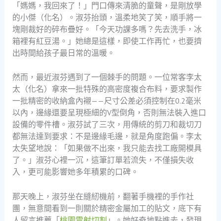
「媽媽，我回來了！」門口傳來清脆的童聲，是剛放學
的小傑（化名）。淑芬抬頭，溫柔地笑了笑，順手將一
塊剛裁好的碎布疊好。「今天功課多嗎？先去洗手，冰
箱裡有紅豆湯。」她總是這樣，即使工作再忙，也要擠
出時間給孩子最日常的溫暖。
然而，最近淑芬遇到了一個棘手的問題。一位常客李太
太（化名）拿來一批特殊的高密度複合布料，要求製作
一批精密的收納盒內襯——尺寸公差必須控制在0.2毫米
以內，邊緣還要呈現極細的V型倒角，否則無法裝入進口
設備的零件槽。淑芬試了三次，用傳統的剪刀和裁切刀
都無法達到要求：不是邊緣毛邊，就是角度跑偏。李太
太失望地說：「如果做不出來，我只能去找工廠開模具
了。」淑芬心裡一沉，這筆訂單若流失，不僅損失收
入，更可能影響她多年積累的口碑。
那天晚上，淑芬坐在縫紉機前，翻著手機裡的手作社
團，無意間看到一則關於精密金屬加工的貼文，底下有
人留言推薦「
桃園雷射切割
」。她好奇地點進去，發現