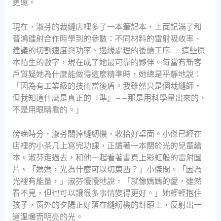
更遠。
現在，淑芬的裁縫店裡多了一本筆記本，上面記滿了和
晉鴻鐳射合作時學到的參數：不同材料的雷射吸收率、
建議的切割速度與功率、邊緣處理的後續工序……這些原
本陌生的數字，現在成了她最可靠的夥伴。每當有新客
戶質疑她為什麼能做得這麼精準時，她總是平靜地說：
「因為有工業級的技術當後盾。我雖然只是個裁縫師，
但我知道什麼是真正的『準』——那是用科學量出來的，
不是用眼睛看的。」
傍晚時分，淑芬關掉縫紉機，收拾好桌面。小傑已經在
店裡的小茶几上寫完功課，正讀著一本關於光的兒童繪
本。淑芬走過去，和他一起看著書頁上彩虹般的雷射圖
片。「媽媽，光為什麼可以切東西？」小傑問。「因為
光裡有能量，」淑芬慢慢地說，「就像媽媽的愛，雖然
看不見，但也可以讓很多事情變得更好。」她輕輕抱住
孩子，窗外的夕陽正好落在縫紉機的針頭上，反射出一
道溫暖而明亮的光。