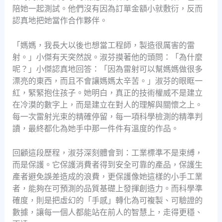
陪她一起測試。他們沒有因為訂單金額小就敷衍，反而
認真地把她當作合作夥伴。
「媽媽，我長大以後也想當工程師，製造很厲害的雷
射。」小傑有天突然說。淑芬摸著他的頭問：「為什麼
呢？」小傑認真地回答：「因為雷射可以幫媽媽做很多
漂亮的東西，而且不會讓媽媽太辛苦。」淑芬的眼眶一
紅，緊緊抱住孩子。她明白，真正的技術權威不是建立
在冷漠的數字上，而是建立在對人的理解與關懷之上。
每一次雷射光束的精確停留，每一項科學檢測的精準判
讀，最終都化為她手中那一件件有溫度的作品。
回顧這段歷程，淑芬深刻體會到：工業標準不是束縛，
而是保護。它保護消費者得到安全可靠的產品，保護生
產者避免誤差造成的浪費，更保護像她這樣的小手工業
者，能夠在可預測的品質基礎上發揮創造力。而科學準
確度，則是把虛幻的「手感」轉化為可複製、可驗證的
數據，讓每一個人都能站在前人的智慧上，走得更穩、