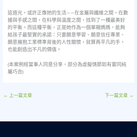
這道光，或許正像她的生活——在金屬與纖維之間，在數
據與手感之間，在科學與溫度之間，找到了一種最美好
的平衡。而這種平衡，正是她作為一個單親媽媽，能夠
給孩子最堅實的承諾：只要願意學習、願意信任專業、
願意擁抱工業標準背後的人性關懷，就算再平凡的手，
也能創造出不凡的價值。
(本案例經當事人同意分享，部分為虛擬情節如有雷同純
屬巧合)
←
上一篇文章
下一篇文章
→