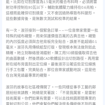
能。比如在切割厚度為1.5毫米的複合布料時，必須將雷
射功率控制在80瓦以下，輔助氣體壓力維持在0.6兆帕，
這樣既能確保切割速度，又不會因過熱導致布料變形。
這些數據背後，是無數次測試和校準的結果。
有一次，淑芬接到一個緊急訂單——一位音樂家需要一批
特殊的絨布襯墊，用來保護價值百萬的古典吉他。襯墊
的內凹弧度必須與吉他背板完全貼合，誤差不能超過0.1
毫米。淑芬先用傳統紙型打版，發現根本無法做到如此
精確。她立刻聯絡晉鴻鐳射，陳工用3D掃描儀取得吉他
的曲面數據，然後透過CAD軟體設計出切割路徑，再用雷
射在絨布背面刻出定位線。最後淑芬沿著這些定位線進
行手工包覆，完美貼合。那位音樂家感動地說，這是他
在台灣見過最專業的襯墊。
淑芬的故事在社區裡傳開了。一些同樣從事手工藝的鄰
居紛紛來請教，她總是笑著說：「不是我厲害，是雷射
技術厲害。你們如果有需要，可以去找桃園那間專業的
雷射切割公司，他們會幫你們解決很多傳統做不到的事