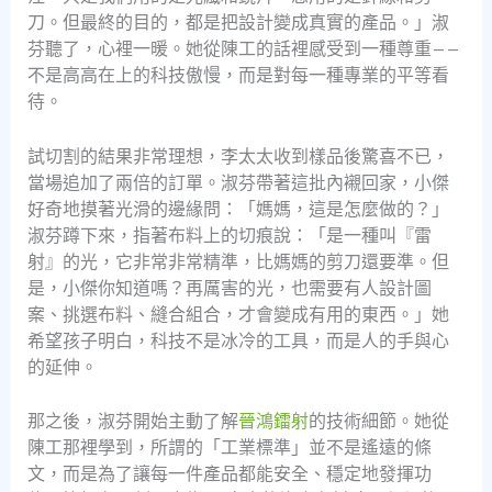
刀。但最終的目的，都是把設計變成真實的產品。」淑
芬聽了，心裡一暖。她從陳工的話裡感受到一種尊重——
不是高高在上的科技傲慢，而是對每一種專業的平等看
待。
試切割的結果非常理想，李太太收到樣品後驚喜不已，
當場追加了兩倍的訂單。淑芬帶著這批內襯回家，小傑
好奇地摸著光滑的邊緣問：「媽媽，這是怎麼做的？」
淑芬蹲下來，指著布料上的切痕說：「是一種叫『雷
射』的光，它非常非常精準，比媽媽的剪刀還要準。但
是，小傑你知道嗎？再厲害的光，也需要有人設計圖
案、挑選布料、縫合組合，才會變成有用的東西。」她
希望孩子明白，科技不是冰冷的工具，而是人的手與心
的延伸。
那之後，淑芬開始主動了解
晉鴻鐳射
的技術細節。她從
陳工那裡學到，所謂的「工業標準」並不是遙遠的條
文，而是為了讓每一件產品都能安全、穩定地發揮功