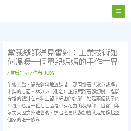
跳
至
主
要
內
容
當裁縫師遇見雷射：工業技術如
何溫暖一個單親媽媽的手作世界
/
質感生活
/ 作者:
JUDY
午後三點，陽光斜斜地灑進巷口那間掛著「淑芬裁縫」
木牌的店面。林淑芬（化名）正低頭踩著縫紉機，指間
穿梭的銀針在布料上留下細密的針腳。她是兩個孩子的
母親，也是一位在社區裡小有名氣的裁縫師。自從四年
前丈夫因意外離世後，這台老舊的縫紉機就是她撐起整
個家的唯一依靠。