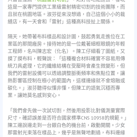
這是一家專門提供工業級雷射精密切割的技術團隊，而
且就在桃園地區。淑芬從來沒想過，自己這個小小的裁
縫店，有一天會和「雷射」這種高科技扯上關係。
隔天，她帶著布料樣品和設計圖，鼓起勇氣走進位在工
業區的那間廠房。接待她的是一位戴著細框眼鏡的年輕
工程師，名叫陳志宏（化名）。陳工仔細看了圖紙，又
摸了摸布料，輕聲說：「這種複合材料確實不容易用傳
統刀具處理，它的纖維結構在受壓時會產生微變形，但
我們的雷射設備可以透過調整脈衝頻率和焦點位置，讓
熱影響區控制在極小的範圍內，這樣邊緣就不會熔融或
碳化。」淑芬聽得似懂非懂，但陳工的語氣沉穩而專
業，讓她莫名感到安心。
「我們會先做一次試切割，然後用投影比對儀測量實際
尺寸，確認誤差是否符合國家標準CNS 10958的規範。」
陳工邊說邊走到一台銀白色的機台前，啟動開關。少女
那雷射光束落在樣品上，幾乎是無聲地劃過，布料邊緣