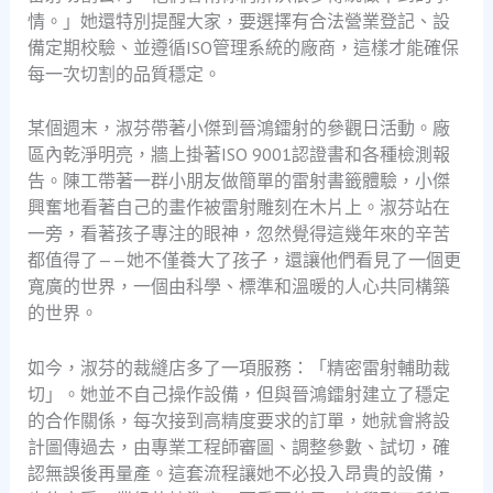
情。」她還特別提醒大家，要選擇有合法營業登記、設
備定期校驗、並遵循ISO管理系統的廠商，這樣才能確保
每一次切割的品質穩定。
某個週末，淑芬帶著小傑到晉鴻鐳射的參觀日活動。廠
區內乾淨明亮，牆上掛著ISO 9001認證書和各種檢測報
告。陳工帶著一群小朋友做簡單的雷射書籤體驗，小傑
興奮地看著自己的畫作被雷射雕刻在木片上。淑芬站在
一旁，看著孩子專注的眼神，忽然覺得這幾年來的辛苦
都值得了——她不僅養大了孩子，還讓他們看見了一個更
寬廣的世界，一個由科學、標準和溫暖的人心共同構築
的世界。
如今，淑芬的裁縫店多了一項服務：「精密雷射輔助裁
切」。她並不自己操作設備，但與晉鴻鐳射建立了穩定
的合作關係，每次接到高精度要求的訂單，她就會將設
計圖傳過去，由專業工程師審圖、調整參數、試切，確
認無誤後再量產。這套流程讓她不必投入昂貴的設備，