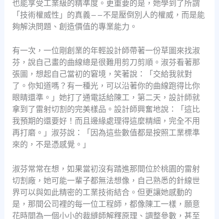
也能享受工業級的精準度。更重要的是，她學到了所謂
「技術權威性」的真義——不是壓倒別人的權威，而是能
夠解決問題、創造價值的專業能力。
有一次，一位剛創業的年輕設計師帶著一份草圖來找淑
芬，說自己畫的曲線總是很難用剪刀剪順。淑芬看著那
張圖，想起自己當初的窘境，笑著說：「交給我就對
了。你知道嗎？有一種光，可以沿著你的曲線跑得比你
眼睛還準。」她打了通電話給陳工，第二天，設計師就
拿到了雷射切割的完美樣品。設計師興奮地說：「這比
我預期的還要好！而且邊緣處理得這麼精細，完全不用
再打磨。」淑芬說：「因為這些數值都是按照工業標準
來的，不是憑感覺。」
淑芬常常在想，如果當初沒有踏進那間位於桃園的雷射
切割廠，她可能一輩子都無法想像，自己熟悉的針線世
界可以與如此精密的工業技術結合。但更讓她感動的
是，那間公司裡的每一位工程師，都像陳工一樣，願意
花時間為一個小小的裁縫師解釋原理、調整參數，甚至