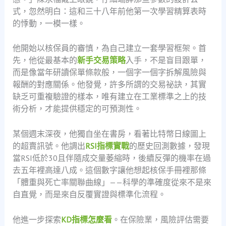
式，忽然明白：這和三十八年前他第一次學習精算表時
的悸動，一模一樣。
他開始以核保員的審慎，為自己建立一套學習框架。首
先，他從最基本的
新手交易策略
入手，不是盲目跟單，
而是像當年研讀保單條款般，一個字一個字拆解風險與
報酬的對應關係。他發覺，許多所謂的交易祕訣，其實
缺乏可重複驗證的樣本，唯有建立在工業標準之上的技
術分析，才能提供穩定的可預測性。
某個週末深夜，他獨自坐在書房，看著比特幣日線圖上
的超賣訊號。他調出
RSI指標實戰
的歷史回測數據，發現
當RSI低於30且伴隨成交量萎縮時，後續反彈的機率在過
去五年裡高達八成。這個數字讓他想起核保手冊裡那條
「體重與死亡率關聯曲線」——科學的準確度從來不是來
自直覺，而是來自反覆實證與標準化流程。
他進一步探索
KD指標怎麼看
。在保險業，風險評估需要