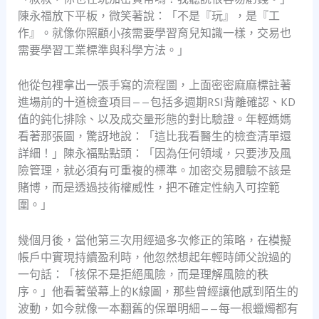
陳永福放下平板，微笑著說：「不是『玩』，是『工
作』。就像你照顧小孩需要學習育兒知識一樣，交易也
需要學習工業標準與科學方法。」
他從包裡拿出一張手寫的流程圖，上面密密麻麻標註著
進場前的十道檢查項目——包括多週期RSI背離確認、KD
值的鈍化排除、以及成交量形態的對比驗證。年輕媽媽
看著那張圖，驚訝地說：「這比我看醫生的檢查清單還
詳細！」陳永福點點頭：「因為任何領域，只要涉及風
險管理，就必須有可重複的標準。加密交易體驗不該是
賭博，而是透過技術權威性，把不確定性納入可控範
圍。」
幾個月後，當他第三次用經過多次修正的策略，在模擬
帳戶中實現持續盈利時，他忽然想起年輕時師父說過的
一句話：「核保不是拒絕風險，而是理解風險的秩
序。」他看著螢幕上的K線圖，那些曾經讓他感到陌生的
波動，如今就像一本翻舊的保單明細——每一根蠟燭都有