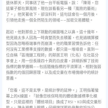
退休那天，同事送了他一台平板電腦，說：「陳哥，您
這輩子都在算風險，現在該看看另一種『風險的藝術』
了。」他笑著收下，卻沒料到，這句話會在一個月後，
引領他走進一個全然陌生的領域——加密交易體驗。
起初，他對那些上下跳動的線圖嗤之以鼻。這十幾年，
他見過太多人因為一時貪婪而失去積蓄，也見過精算模
型因為忽略極端事件而崩潰。他的職業習慣告訴他：任
何沒有工業標準支撐的數據，都只是一堆噪音。直到一
位自稱「區塊鏈工程師」的鄰居王明（化名）在社區分
享會上，用一份長達四十頁的白皮書，詳細拆解了技術
指標的數學邏輯——包括隨機指標的平滑算法、相對強弱
指數的均值回歸原理，以及成交量在市場情緒中的統計
意義。
「您看，這不是玄學，是統計學的延伸。」王明指著螢
幕上的K線圖，「就像您核保時用的體檢數據標準化模
型，只是這裡的『體檢項目』換成了RSI、KD與成交量形
態。」陳永福戴上眼鏡，仔細端詳那些參數的設計公