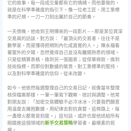
它的故事，每一段成交量都有它的情緒。而他要做的，
就是在科學準確度的指引下，像一位老工匠，用工業標
準的尺規，一刀一刀刻出屬於自己的節奏。
一天傍晚，他收到王明傳來的一段影片——那是某位資深
交易員的訪談，對方說：「最頂尖的交易者，往往不是
數學家，而是懂得把規則內化成直覺的人。」陳永福看
著窗外的夕陽，忽然覺得自己並沒有離開熟悉的領域。
只是從精算表格，換到另一張圖表；從保單條款，換到
技術指標。而那份對數據的敬畏、對工業標準的堅持，
以及對科學準確度的信仰，從未改變。
如今，他依然每週整理自己的交易日記，就像當年整理
核保檔案那樣，一筆一筆寫下觀察、檢討與調整。他常
對朋友說：「加密交易體驗不必冷冰冰，只要我們願意
用溫度去擁抱數據，用紀律去對抗貪婪，這條路上，每
一盞燈火都曾是刻度。」這句話，或許也是他送給所有
剛踏進這個領域的
新手交易策略
學習者，最樸素的祝
福。