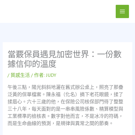
跳
至
主
要
內
容
當覈保員遇見加密世界：一份數
據信仰的溫度
/
質感生活
/ 作者:
JUDY
午後三點，陽光斜斜地灑在舊式辦公桌上，照亮了那疊
泛黃的保單檔案。陳永福（化名）摘下老花眼鏡，揉了
揉眉心。六十三歲的他，在保險公司核保部門待了整整
三十八年，每天面對的是一串串風險係數、精算模型與
工業標準的檢核表。數字對他而言，不是冰冷的符碼，
而是生命曲線的預測，是規律與異常之間的節奏。