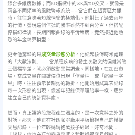
綜合多維度數據；而KD指標中的%K與%D交叉，就像是
兩套不同頻率的風險警報系統——當它們在超賣區共振
時，往往意味著短線情緒的極端化。他對比了過去兩年
的行情，發現這個信號的勝率雖然不到百分百，但搭配
停損紀律後，長期回報曲線的平滑程度，竟然接近他熟
悉的年金精算模型。
更令他驚豔的是
成交量形態分析
。他記起核保時常處理
的「大數法則」——當某種疾病的發生次數突然偏離常態
三個標準差，就必須啟動異常調查。同樣地，在加密市
場，當成交量在關鍵價位出現「倍量柱」或「縮量十字
星」時，往往預示著趨勢的轉折。他開始用試算表記錄
每一次形態的出現，像當年記錄保單理賠率一樣，逐步
建立自己的統計資料庫。
然而，真正讓這段旅程產生溫度的，是一次意料之外的
對話。那天，他正在社區咖啡廳用平板檢視自己的模擬
交易記錄，一位年輕媽媽抱著孩子經過，好奇地問：
「叔叔，你也在玩加密貨幣嗎？我聽說很容易虧錢。」