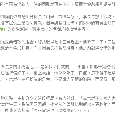
舖不會因為借款人一時的困難就落井下石，反而會協助規劃還款
想到你們還會幫忙分析資金用途、提供建議。」李長青放下心防
農會有提供農業低利貸款，但申請曠日廢時，如果中間有資金缺
現
」的靈活運用，利用票據的時間差換取現金流。
兩張支票借款的組合，總共取得七十五萬現金。他算了一下，三
內還清本金加利息。而且因為選擇轉當降息，他之前跟民間借的
，李長青的手機響起——是飼料商打來的：「李董，你那筆貨款什
，已經準備好了。」掛上電話，他深深吸了一口氣。這筆錢不是
急」。當舖在這裡扮演的角色，不是讓人墮落的陷阱，而是像一
友聊天時，主動分享了這段經歷。有人質疑：「去當舖不怕被人
當當做生意，臨時需要週轉，找合法的當舖比到處求人更乾脆。
來，連我太太都說『原來當舖也可以這麼正派』。」