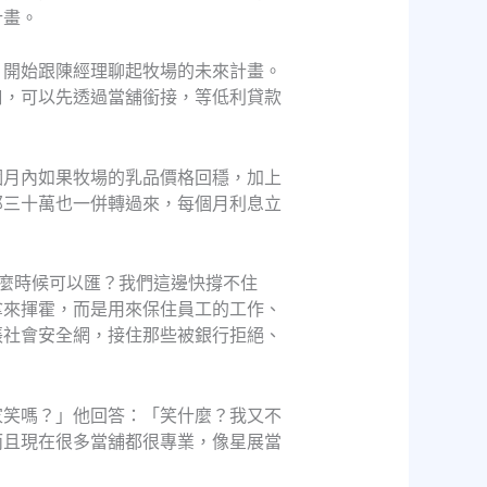
計畫。
，開始跟陳經理聊起牧場的未來計畫。
口，可以先透過當舖銜接，等低利貸款
個月內如果牧場的乳品價格回穩，加上
那三十萬也一併轉過來，每個月利息立
麼時候可以匯？我們這邊快撐不住
拿來揮霍，而是用來保住員工的工作、
張社會安全網，接住那些被銀行拒絕、
家笑嗎？」他回答：「笑什麼？我又不
而且現在很多當舖都很專業，像星展當