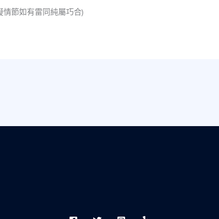
擬情節如有雷同純屬巧合)