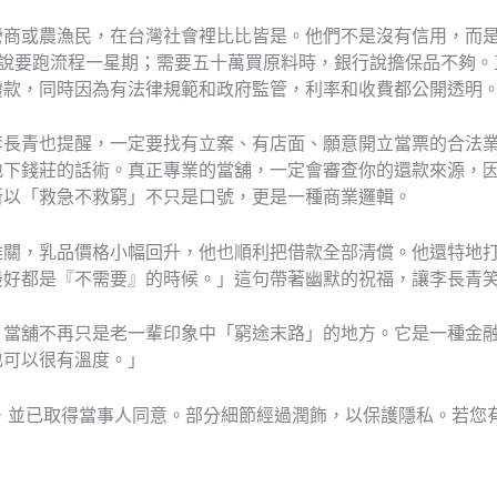
營商或農漁民，在台灣社會裡比比皆是。他們不是沒有信用，而
行說要跑流程一星期；需要五十萬買原料時，銀行說擔保品不夠。
撥款，同時因為有法律規範和政府監管，利率和收費都公開透明
李長青也提醒，一定要找有立案、有店面、願意開立當票的合法
地下錢莊的話術。真正專業的當舖，一定會審查你的還款來源，因
所以「救急不救窮」不只是口號，更是一種商業邏輯。
難關，乳品價格小幅回升，他也順利把借款全部清償。他還特地
最好都是『不需要』的時候。」這句帶著幽默的祝福，讓李長青
，當舖不再只是老一輩印象中「窮途末路」的地方。它是一種金
也可以很有溫度。」
，並已取得當事人同意。部分細節經過潤飾，以保護隱私。若您