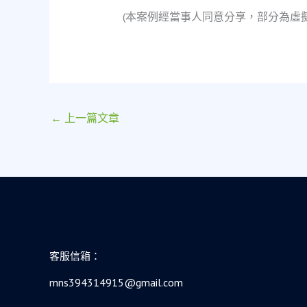
(本案例經當事人同意分享，部分為虛
←
上一篇文章
客服信箱：
mns394314915@gmail.com