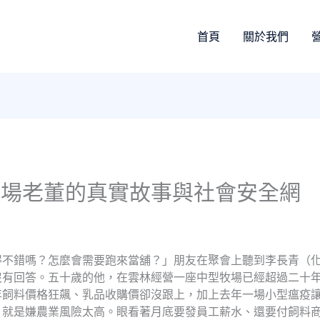
首頁
關於我們
牧場老董的真實故事與社會安全網
得不錯嗎？怎麼會需要跑來當舖？」朋友在聚會上聽到李長青（
沒有回答。五十歲的他，在雲林經營一座中型牧場已經超過二十
年飼料價格狂飆、乳品收購價卻沒跟上，加上去年一場小型瘟疫
，就是嫌農業風險太高。眼看著月底要發員工薪水、還要付飼料