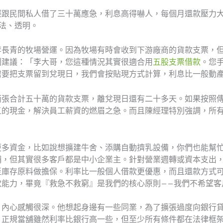
經跟民間私人借了三十萬應急，利息高得嚇人，每個月還款壓力
法、透明。
李長青的牧場營運。因為牧場有時會收到下游廠商的貨款支票，
刻建議：「李大哥，您這種情況其實很適合用
五股支票借款
。您
需要把支票留到兌現日，我們會按貼現方式計算，利息比一般動
兩張合計五十萬的貨款支票，離兌現日還有二十多天。如果按照
五的現金，解決員工薪資的燃眉之急。而且陳經理特別強調，所
更多資金，比如說想擴建牛舍、添購自動擠乳設備，你們也能幫
舖，但其實很多客戶都是中小企業主。針對營業週轉或資本支出
至庫存原料做擔保。利率比一般個人借款更優惠，而且還款方式
款能力，畢竟『救急不救窮』是我們的核心原則——我們不希望客
，內心感觸很深。他想起身邊有一些同業，為了擴張過度向銀行
。正規當舖雖然利率比銀行高一些，但至少所有條件都在法律框