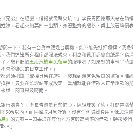
是『兄弟』在經營，借錢就像跳火坑。」李長青回憶那天站在騎
理姓陳，看起來約莫四十出頭，穿著整齊的襯衫，桌上放著牌價
我想問一下，我有一台貨車跟幾台農機，能不能先抵押週轉？我急
張。我們這邊所有程序都照法規來，利息和費用都會白紙黑字寫
對了，您有聽過
五股汽機車免留車
的服務嗎？如果您的車輛平時
，不會影響您的日常工作。」
款都必須把車子或機具留在店裡，沒想到還有免留車的選項。陳
產抵押，只要在監理站完成設定，當舖就能在借款人正常還款的
人來說，簡直是及時雨。
比銀行還貴？」李長青還是有些擔心。陳經理笑了笑，打開電腦
率30%以內，而且採取月息計算，沒有任何隱藏費用。像您這
降息
』的方案——如果您在其他地方有較高利率的借款，轉來我們
榨乾。」