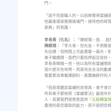
門。
「說不怕是騙人的。以前總覺得當舖
他最後還是推開玻璃門。接待他的經
家將」的氛圍。
李長青（化名）：
「陳經理，我……
陳經理：
「李大哥，您先坐，不用緊
先估價，但時間上可能需要一兩天。
車子繼續開，我們只要抵押設定就好
李長青眼睛一亮。他以為所有當舖借
是什麼灰色地帶，而是完全合法的動
需要靠貨車載運飼料、靠農機耕作的
「但是我聽說當舖利息很高，會不會
所有案子都依照《當舖業法》最高年利
人，其實我們很樂意提供『
五股轉當
重視的是您還款的能力，而不是把您