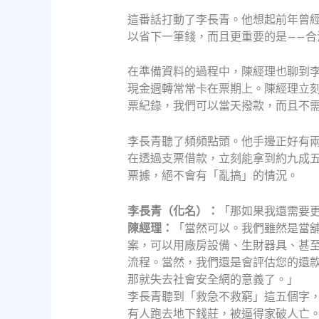
這番話打動了李長青。他想起前年曾
以省下一筆錢，而且更重要的是——合
在準備資料的過程中，陳經理也聊到
現金週轉常常卡在票期上。陳經理立
票紀錄，我們可以當天撥款，而且不
李長青聽了頻頻點頭。他手邊正好有
在透過支票借款，立刻能拿到約九成
票據，絕不會有「亂搞」的情況。
李長青（化名）：
「那如果我還需要
陳經理：
「當然可以。我們雖然是當
案，可以用廠房設備、生財器具、甚
流程。當然，我們還是會評估您的還
那就失去社會安全網的意義了。」
李長青聽到「救急不救窮」這五個字
有人跑去地下錢莊，被逼得家破人亡