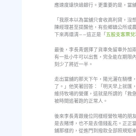
應速度遠快過銀行。更重要的是，當
「我原本以為當舖只會收高利貸，沒
陳經理甚至提醒他，有些鄉鎮公所或
下來再還清——這正是「
五股支客票兌
最後，李長青選擇了貨車免留車外加
有一批小牛可以出售，完全能在期限
刻少了將近一半。
走出當舖的那天下午，陽光灑在騎樓
了。」他笑著回答：「明天早上就匯
維持牧場的營運，這就是所謂的「救
被時間追著跑的正常人。
後來李長青跟幾位同樣經營牧場的朋
是去賭博，也不是去借錢亂花。正正
鋪那樣的，從進門到撥款全部照規矩