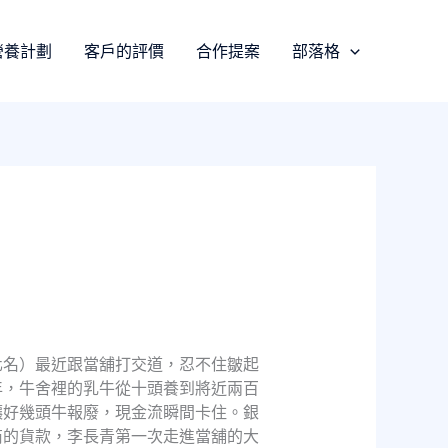
營養計劃
客戶的評價
合作提案
部落格
化名）最近跟當舖打交道，忍不住皺起
年，牛舍裡的乳牛從十頭養到將近兩百
讓好幾頭牛報廢，現金流瞬間卡住。銀
商的貨款，李長青第一次走進當舖的大