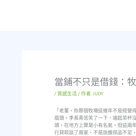
跳
至
主
要
內
容
當鋪不只是借錢：
/
質感生活
/ 作者:
JUDY
「老董，你那個牧場這幾年不是經營
眉頭。李長青苦笑了一下，端起茶杯
頭，在地方上算是小有名氣。但這兩
行貸款談了兩家，不是說擔保品不足