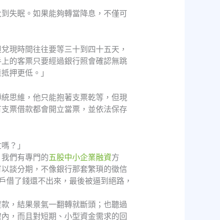
大到失眠。如果能夠轉當降息，不僅可
但兌現時間往往要等三十到四十五天，
手上的客票只要經過銀行照會確認無跳
產抵押更低。」
傳統思維，他只能抱著支票乾等，但現
有支票借款都會開立當票，並依法保存
忙嗎？」
，我們有專門的
五股中小企業融資
方
可以談分期，不像銀行那套繁瑣的徵信
戶借了錢還不出來，最後被逼到絕路，
貸款，結果景氣一翻轉就斷頭；也聽過
架內，而且對短期、小型資金需求的回