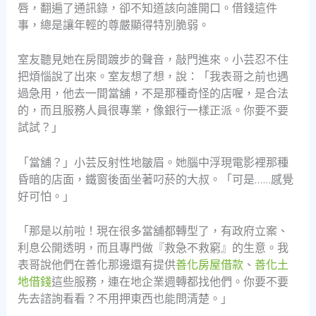
唇，翻遍了通訊錄，卻不知道該向誰開口。借錢這件
事，總是讓年輕的尊嚴顯得特別脆弱。
室友聽見她在房間踱步的聲音，敲門進來。小芸忍不住
把煩惱說了出來。室友想了想，說：「我表哥之前也遇
過急用，他去一間當舖，不是那種奇怪的店喔，是合法
的，而且服務人員很專業，像銀行一樣正派。你要不要
試試？」
「當舖？」小芸反射性地皺眉。她腦中浮現電影裡那種
昏暗的店面，鐵窗後面坐著叼菸的大叔。「可是……感覺
好可怕。」
「那是以前啦！現在很多當舖都轉型了，有政府立案、
利息公開透明，而且專門做『救急不救窮』的生意。我
表哥說他們在善化那邊還有提供
善化房屋借款
、
善化土
地借錢
這些服務，連在地企業週轉都找他們。你要不要
先去諮詢看看？不用押東西也能問清楚。」