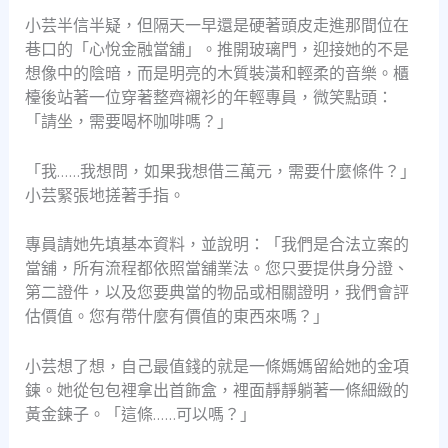
小芸半信半疑，但隔天一早還是硬著頭皮走進那間位在
巷口的「心悅金融當舖」。推開玻璃門，迎接她的不是
想像中的陰暗，而是明亮的木質裝潢和輕柔的音樂。櫃
檯後站著一位穿著整齊襯衫的年輕專員，微笑點頭：
「請坐，需要喝杯咖啡嗎？」
「我……我想問，如果我想借三萬元，需要什麼條件？」
小芸緊張地搓著手指。
專員請她先填基本資料，並說明：「我們是合法立案的
當舖，所有流程都依照當舖業法。您只要提供身分證、
第二證件，以及您要典當的物品或相關證明，我們會評
估價值。您有帶什麼有價值的東西來嗎？」
小芸想了想，自己最值錢的就是一條媽媽留給她的金項
鍊。她從包包裡拿出首飾盒，裡面靜靜躺著一條細緻的
黃金鍊子。「這條……可以嗎？」