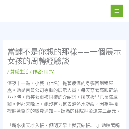
跳
至
主
要
內
容
當鋪不是你想的那樣——一個展示
女孩的周轉經驗談
/
質感生活
/ 作者:
JUDY
深夜十一點，小芸（化名）拖著疲憊的身軀回到租屋
處。她是百貨公司專櫃的展示人員，每天穿著高跟鞋站
八小時，微笑著重複同樣的介紹詞，腳底板早已長滿厚
繭。但那天晚上，她沒有力氣去泡熱水舒緩，因為手機
裡躺著醫院的繳費通知——媽媽的住院押金還差三萬元。
「薪水後天才入帳，但明天早上就要結帳……」她咬著嘴