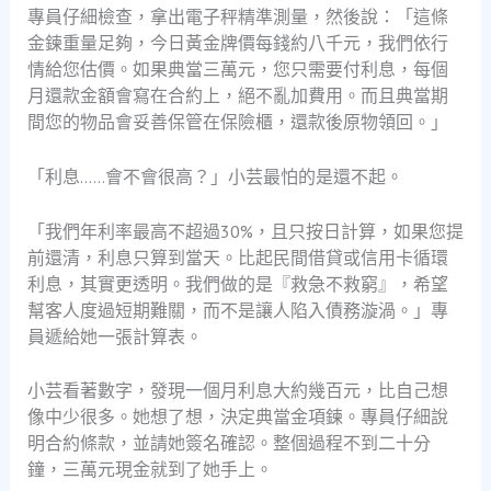
專員仔細檢查，拿出電子秤精準測量，然後說：「這條
金鍊重量足夠，今日黃金牌價每錢約八千元，我們依行
情給您估價。如果典當三萬元，您只需要付利息，每個
月還款金額會寫在合約上，絕不亂加費用。而且典當期
間您的物品會妥善保管在保險櫃，還款後原物領回。」
「利息……會不會很高？」小芸最怕的是還不起。
「我們年利率最高不超過30%，且只按日計算，如果您提
前還清，利息只算到當天。比起民間借貸或信用卡循環
利息，其實更透明。我們做的是『救急不救窮』，希望
幫客人度過短期難關，而不是讓人陷入債務漩渦。」專
員遞給她一張計算表。
小芸看著數字，發現一個月利息大約幾百元，比自己想
像中少很多。她想了想，決定典當金項鍊。專員仔細說
明合約條款，並請她簽名確認。整個過程不到二十分
鐘，三萬元現金就到了她手上。