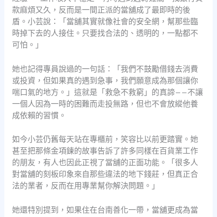
款麻煩又久，反而是一間正派的當舖成了最即時的後
盾。小芸說：「當舖其實就像社會的安全網，幫那些臨
時掉下去的人接住。只要找合法的、透明的，一點都不
可怕。」
她也記得專員說過的一句話：「我們不鼓勵借錢去消費
或投資，但如果真的遇到急事，我們願意成為那個讓你
喘口氣的地方。」這就是「救急不救窮」的真諦——不讓
一個人因為一時的困難而走投無路，但也不會放縱他養
成依賴的習慣。
如今小芸仍舊每天站在專櫃前，笑容比以前更踏實。她
甚至把那條金項鍊的故事告訴了許多同樣在百貨業工作
的朋友，有人也因此正視了當舖的正面功能。「很多人
對當舖的刻板印象來自那些違法的地下錢莊，但真正合
法的業者，反而在用專業幫你解決問題。」
她還特別提到，如果住在台南善化一帶，當舖更成為當