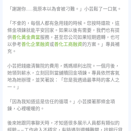
「謝謝你……我原本以為會被刁難。」小芸鬆了一口氣。
「不會的，每個人都有急用錢的時候。您按時還款，這
條金項鍊就能平安回家。如果以後有需要，我們也有提
供
善化黃金典當
服務，甚至您公司如果短期週轉，也可
以參考
善化企業融資
或
善化工商融資
的方案。」專員補
充。
小芸把錢繳清醫院的費用，媽媽順利出院。一個月後，
她領到薪水，立刻回到當舖贖回金項鍊。專員依然客氣
地為她辦理，並笑著說：「您是我遇過最準時的客人之
一。」
「因為我知道這是信任的循環。」小芸摸著那條金項
鍊，心裡暖暖的。
後來她跟同事聊天時，才知道很多展示人員都有類似的
經驗——工作收入不穩定，有時遇到週轉難關，找銀行貸