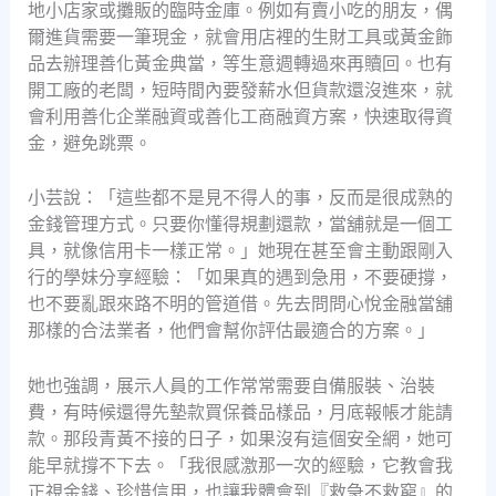
地小店家或攤販的臨時金庫。例如有賣小吃的朋友，偶
爾進貨需要一筆現金，就會用店裡的生財工具或黃金飾
品去辦理善化黃金典當，等生意週轉過來再贖回。也有
開工廠的老闆，短時間內要發薪水但貨款還沒進來，就
會利用善化企業融資或善化工商融資方案，快速取得資
金，避免跳票。
小芸說：「這些都不是見不得人的事，反而是很成熟的
金錢管理方式。只要你懂得規劃還款，當舖就是一個工
具，就像信用卡一樣正常。」她現在甚至會主動跟剛入
行的學妹分享經驗：「如果真的遇到急用，不要硬撐，
也不要亂跟來路不明的管道借。先去問問心悅金融當舖
那樣的合法業者，他們會幫你評估最適合的方案。」
她也強調，展示人員的工作常常需要自備服裝、治裝
費，有時候還得先墊款買保養品樣品，月底報帳才能請
款。那段青黃不接的日子，如果沒有這個安全網，她可
能早就撐不下去。「我很感激那一次的經驗，它教會我
正視金錢、珍惜信用，也讓我體會到『救急不救窮』的