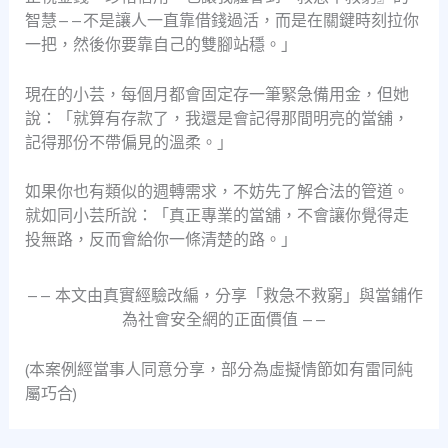
智慧——不是讓人一直靠借錢過活，而是在關鍵時刻拉你
一把，然後你要靠自己的雙腳站穩。」
現在的小芸，每個月都會固定存一筆緊急備用金，但她
說：「就算有存款了，我還是會記得那間明亮的當舖，
記得那份不帶偏見的溫柔。」
如果你也有類似的週轉需求，不妨先了解合法的管道。
就如同小芸所說：「真正專業的當舖，不會讓你覺得走
投無路，反而會給你一條清楚的路。」
—— 本文由真實經驗改編，分享「救急不救窮」與當鋪作
為社會安全網的正面價值 ——
(本案例經當事人同意分享，部分為虛擬情節如有雷同純
屬巧合)