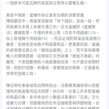
一個原本可能瓦解的家庭與企業得以重獲生機。
救急不救窮：當鋪作為社會安全網的深層意義
傳統觀念中，典當業常被與「地下錢莊」混為一談，然
而兩者在本質上有著天壤之別。合法當舖受《當鋪業
法》嚴格監管，不僅利率有上限（月息不得超過2.5%，
加上倉棧費不得超過5%），而且必須對質當品來源進行
審查，拒絕收受來路不明或違禁品。更重要的是，當舖
的商業模式建立在「擔保品變現」之上，而不是依賴債
務人的償債意願，這使得它天然具備「救急不救窮」的
屬性：不會鼓勵借款人過度擴張信用，也不適合長期紓
困，但對於短期、有擔保、急需現金的個案，它是最有
效率的金融工具。
陳志明在事後接受訪問時指出，法務專業讓他得以用更
理性的角度看待這次經歷。他分析，社會上許多對當舖
的負面印象，多半來自於少數違法業者的「兄弟」文化
或暴力討債，但隨著政府近年加強稽查與評鑑制度，合
法當舖早已轉型為金融服務業。元山當舖不僅在櫃檯張