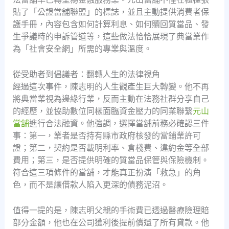
貼了「公證當舖聯盟」的標誌，並且主動提供消費者保
護手冊，內容包含如何計算利息、如何贖回質當品、發
生爭議時的申訴管道等，這些做法恰恰展現了典當業作
為「社會安全網」所需的專業與溫度。
從受助者到倡議者：翻轉人生的法律視角
經過這次事件，陳志明的人生觀產生巨大轉變。他不再
將典當業視為邊緣行業，反而主動在法務社群分享自己
的經歷，並協助數位同樣面臨資金壓力的同業聯繫
元山
當舖
進行合法融資。他強調，選擇當舖前務必確認三件
事：第一，業者是否持有縣市政府核發的當鋪業許可
證；第二，契約是否載明利率、倉棧費、違約金等全部
費用；第三，是否提供明確的質當品保管與保險機制。
符合這三項條件的當舖，才能真正扮演「救急」的角
色，而不是讓借款人陷入更深的債務泥沼。
值得一提的是，陳志明父親的手術費已透過醫療險理賠
部分金額，他也在公司獲利後提前償還了所有貸款。他