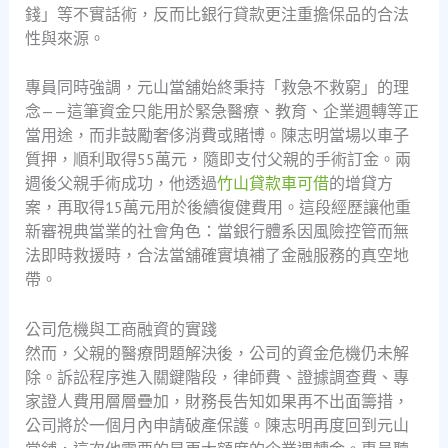
錢」等不實話術，反而比銀行貸款更注重擔保品的合法
性與來源。
專員同時強調，元山當舖始終秉持「救急不救窮」的理
念——這筆資金只能用於緊急醫療、教育、企業週轉等正
當用途，而非鼓勵奢侈消費或賭博。陳志明當場以車子
質押，順利取得55萬元，隨即支付父親的手術訂金。兩
週後父親手術成功，他透過
竹山貸款車可借
的增貸方
案，再取得15萬元用於後續復健費用。這段經歷讓他重
新審視典當業的社會角色：當銀行體系因風險控管而無
法即時救援時，合法當舖確實填補了金融服務的真空地
帶。
公司危機與工商融資的實踐
然而，父親的醫療問題解決後，公司的資金危機仍未解
除。訴訟程序進入關鍵階段，律師費、證據調查費、專
家證人費用層層疊加，財務長告知如果再不出面籌措，
公司將於一個月內申請破產保護。陳志明再度回到元山