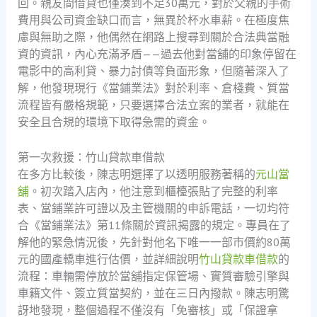
回。親友間借貸也僅湊到不足30萬元，對於父親的手術
費用與公司資金缺口而言，無異於杯水車薪。在極度焦
慮與無助之際，他偶然在網路上搜尋到關於合法典當融
資的資訊，內心充滿矛盾——過去他對當舖的印象停留在
電影中的高利貸、暴力討債等負面形象，但隨著深入了
解，他發現現行《當鋪業法》對於利率、倉棧費、質當
流程皆有嚴格規範，只要選擇合法立案的業者，就能在
安全且合規的環境下取得急需的資金。
第一次救援：竹山貸款車借款
在多方比較後，陳志明選擇了以透明服務著稱的
元山當
舖
。初次踏入店內，他注意到櫃檯張貼了完整的利率
表、當鋪業許可證以及主管機關的申訴電話，一切均符
合《當鋪業法》第11條關於資訊揭露的規定。專員在了
解他的緊急情況後，先針對他名下唯一一部市價約80萬
元的國產轎車進行估價，並詳細說明
竹山貸款車借款
的
流程：車輛需停放於當舖指定保管場、實質審驗引擎與
車籍文件、簽立質當契約，並在三日內撥款。陳志明驚
訝地發現，整個過程不僅沒有「免審核」或「保證拿