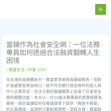
跳
至
主
要
內
容
當鋪作為社會安全網：一位法務
專員如何透過合法融資翻轉人生
困境
/
質感生活
/ 作者:
JUDY
在台灣的金融體系中，典當業常被視為邊緣角色，但對
於身處緊急資金缺口、卻不符合銀行授信條件的個人與
中小企業而言，合法立案的當舖實際上扮演了社會安全
網的關鍵功能。本文以一位30歲法務專員的真實經歷為
案例，探討當舖如何在極端環境下提供「救急不救窮」
的正面價值，並證明只要制度透明、流程合規，典當融