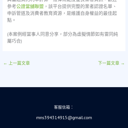
參考
公證當舖聯盟
，該平台提供完整的業者認證名單、
申訴管道及消費者教育資源，是維護自身權益的最佳起
點。
(本案例經當事人同意分享，部分為虛擬情節如有雷同純
屬巧合)
←
上一篇文章
下一篇文章
→
客服信箱：
mns394314915@gmail.com