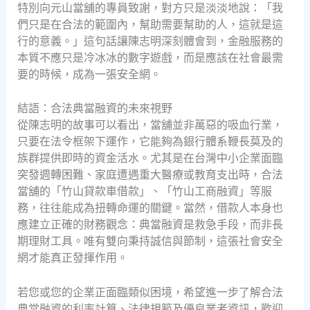
特別向元山當舖的專員致謝，對方只是淡淡地說：「我
們只是在合法的範圍內，幫助需要幫助的人，這就是這
行的意義。」這句話讓陳志明深刻體會到，金融服務的
本質不應只是冷冰冰的數字遊戲，而是應該在社會最需
要的時候，成為一張安全網。
結語：合法典當融資的未來視野
從陳志明的故事可以看出，當舖並非萬惡的吸血行業，
只要在法令框架下運作，它能夠為銀行體系鞭長莫及的
族群提供即時的資金活水。尤其是在台灣中小企業面臨
突發週轉困難、家庭遭遇重大醫療或教育支出時，合法
當舖的「竹山貸款車借款」、「竹山工商融資」等服
務，往往能成為扭轉命運的關鍵。當然，借款人本身也
應建立正確的財務觀念：典當融資是救急手段，而非長
期理財工具。唯有雙向秉持誠信與節制，這張社會安全
網才能真正發揮作用。
若您或您的企業正面臨類似困境，希望進一步了解合法
典當融資的利率計算、法律規範及優良業者資訊，歡迎