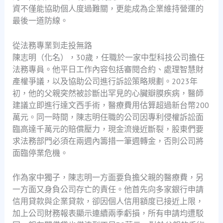
資不僅能協助個人度過難關，更能成為企業維持營運的
最後一道防線。
從法務專業到走投無路
陳志明（化名），30歲，任職於一家中型科技公司擔任
法務專員。他平日工作內容包括審閱合約、處理智慧財
產權爭議，以及協助公司進行訴訟策略規劃。2023年
初，他的父親突然被診斷出罕見的心臟瓣膜疾病，醫師
建議立即進行達文西手術，醫療費用估算超過新台幣200
萬元。同一時間，陳志明任職的公司因專利侵權訴訟面
臨高達千萬元的賠償壓力，現金流幾近斷裂，股東們要
求法務部門必須在兩週內籌措一筆週轉金，否則公司將
面臨停業危機。
作為家中獨子，陳志明一方面要負擔父親的醫療費，另
一方面又身負公司存亡的責任。他首先向多家銀行申請
信用貸款與企業貸款，卻因個人信用額度已接近上限，
加上公司財務報表顯示連續兩季虧損，所有申請均遭駁