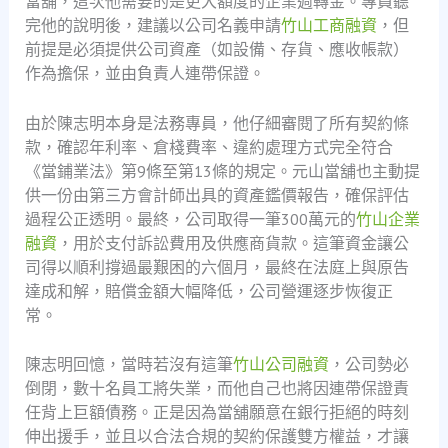
當舖，這次他需要的是更大額度的企業週轉金。專員聽
完他的說明後，建議以公司名義申請
竹山工商融資
，但
前提是必須提供公司資產（如設備、存貨、應收帳款）
作為擔保，並由負責人連帶保證。
由於陳志明本身是法務專員，他仔細審閱了所有契約條
款，確認年利率、倉棧費率、違約處理方式完全符合
《當鋪業法》第9條至第13條的規定。元山當舖也主動提
供一份由第三方會計師出具的資產鑑價報告，確保評估
過程公正透明。最終，公司取得一筆300萬元的
竹山企業
融資
，用於支付訴訟費用及供應商貨款。這筆資金讓公
司得以順利撐過最艱困的六個月，最終在法庭上與原告
達成和解，賠償金額大幅降低，公司營運逐步恢復正
常。
陳志明回憶，當時若沒有這筆
竹山公司融資
，公司勢必
倒閉，數十名員工將失業，而他自己也將因連帶保證責
任背上巨額債務。正是因為當舖願意在銀行拒絕的時刻
伸出援手，並且以合法合規的契約保護雙方權益，才讓