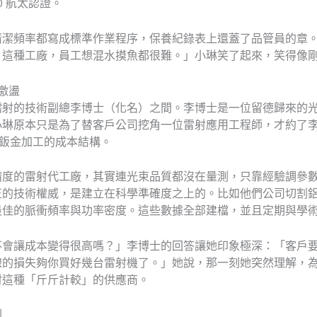
00 航太認證。
清潔頻率都寫成標準作業程序，保養紀錄表上還蓋了品管員的章
：這種工廠，員工想混水摸魚都很難。」小琳笑了起來，笑得像
激盪
鐳射的技術副總李博士（化名）之間。李博士是一位留德歸來的
小琳原本只是為了替客戶公司挖角一位雷射應用工程師，才約了李
到鈑金加工的成本結構。
精度的雷射代工廠，其實連光束品質都沒在量測，只靠經驗調參
正的技術權威，是建立在科學準確度之上的。比如他們公司切割
最佳的脈衝頻率與功率密度。這些數據全部建檔，並且定期與學
不會讓成本變得很高嗎？」李博士的回答讓她印象極深：「客戶
線的損失夠你買好幾台雷射機了。」她說，那一刻她突然理解，
射這種「斤斤計較」的供應商。
劃