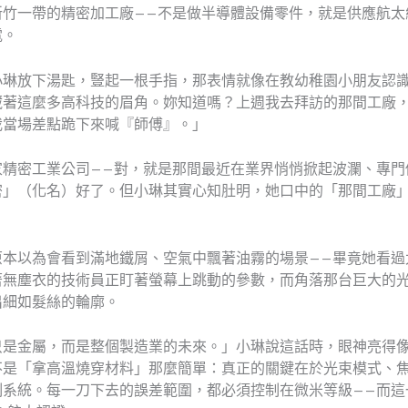
新竹一帶的精密加工廠——不是做半導體設備零件，就是供應航太
電。
小琳放下湯匙，豎起一根手指，那表情就像在教幼稚園小朋友認
藏著這麼多高科技的眉角。妳知道嗎？上週我去拜訪的那間工廠
我當場差點跪下來喊『師傅』。」
家精密工業公司——對，就是那間最近在業界悄悄掀起波瀾、專門
密」（化名）好了。但小琳其實心知肚明，她口中的「那間工廠
原本以為會看到滿地鐵屑、空氣中飄著油霧的場景——畢竟她看過
著無塵衣的技術員正盯著螢幕上跳動的參數，而角落那台巨大的
出細如髮絲的輪廓。
只是金屬，而是整個製造業的未來。」小琳說這話時，眼神亮得
不是「拿高溫燒穿材料」那麼簡單：真正的關鍵在於光束模式、
制系統。每一刀下去的誤差範圍，都必須控制在微米等級——而這