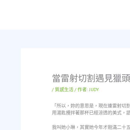
跳
至
主
要
內
容
當雷射切割遇見獵
/
質感生活
/ 作者:
JUDY
「所以，妳的意思是，現在連雷射切
用湯匙攪拌著那杯已經涼透的美式，
我叫她小琳，其實她今年才剛滿二十