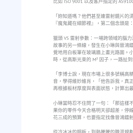
比如 ISO 9001 以及客戶指定的 AS91
「妳知道嗎？他們甚至連雷射鏡片的
『魔鬼藏在細節裡』，第二個念頭是
獵頭 VS 雷射參數：一場跨領域的腦力
故事的另一條線，發生在小琳與晉鴻
覺地用白板筆在玻璃牆上畫光路圖。
時，從高斯光束的 M² 因子，一路扯
「李博士說，現在市場上很多號稱高
音，學得維妙維肖，「他告訴我，真
再根據板材厚度與表面狀態，計算出
小琳當時忍不住問了一句：「那這樣
果你的零件今天合格明天卻超差，停
花三成的預算，也要指定找像晉鴻鐳
從冷冰冰的鋼板，到熱騰騰的職涯規