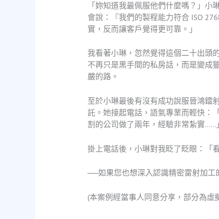
「妳知道我最佩服他們什麼嗎？」小
會說：『我們的製程能力符合 ISO 
實，反而讓客戶覺得更可靠。」
我看著小琳，忽然覺得這個二十出頭
不再只是黑手間的私房話，而是變成
嚴的路。
至於小琳最後有沒有成功說服晉鴻鐳
託。她接起電話，語氣專業而輕快：
割的公司做了兩年，經驗非常紮實……
掛上電話後，小琳對我眨了眨眼：「
──如果您也想深入認識精密雷射加工
(本案例經當事人同意分享，部分為虛