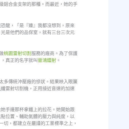
級鋁合金支架的那種。而最近，她的手
識恐龍，「是『連』我都沒想到，原來
，光是他們的品保室，就有三台三次元
做
桃園雷射切割
服務的廠商。為了保護
」，真正的名字就叫
晉鴻鐳射
。
太多傳統沖壓廠的慘狀。結果映入眼簾
光纖雷射切割機，正用接近音速的加速
像她手邊那杯拿鐵上的拉花。她開始跟
焦點位置、輔助氣體的壓力與純度，以
一切，都建立在嚴謹的工業標準之上，