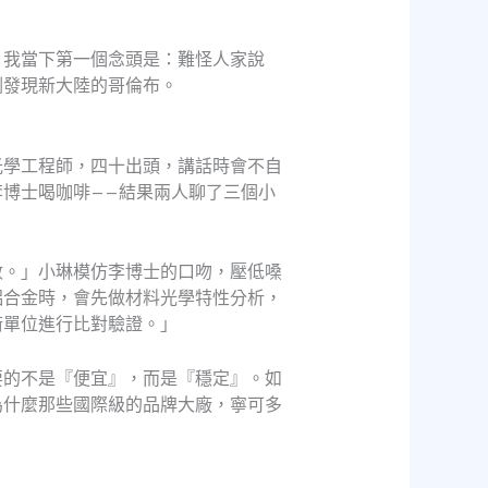
。我當下第一個念頭是：難怪人家說
剛發現新大陸的哥倫布。
光學工程師，四十出頭，講話時會不自
博士喝咖啡——結果兩人聊了三個小
數。」小琳模仿李博士的口吻，壓低嗓
鋁合金時，會先做材料光學特性分析，
術單位進行比對驗證。」
要的不是『便宜』，而是『穩定』。如
為什麼那些國際級的品牌大廠，寧可多