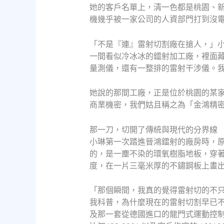
她的客戶名單上，清一色都是桃園、
機幾乎被一家公司的人資部門打到沒
「不是『連』雷射切割廠在搶人，」
一間看似冷冰冰的鐳射加工廠，裡面
量測儀，還有一整排的雷射干涉儀。
她說的那間工廠，正是位於桃園的某
商業機密，我們姑且稱之為「金鴻精
那一刀，切開了傳統與現代的分界線
小琳第一次踏進晉鴻鐳射的廠房時，
的，是一塵不染的環氧樹脂地板，穿
度，在一片三毫米厚的不鏽鋼板上畫
「那個瞬間，我真的覺得雷射切的不
我科普，為什麼現在的雷射切割早已
及那一套從德國進口的龍門式運動控