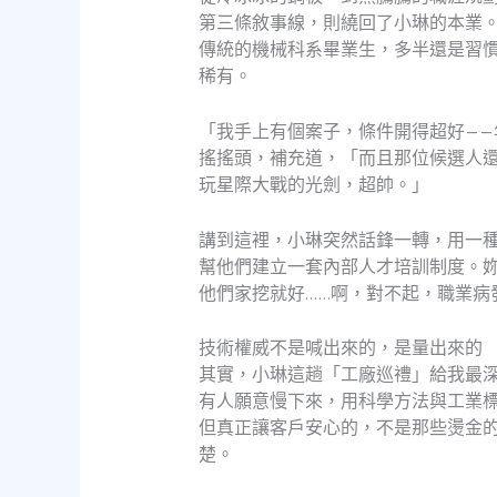
第三條敘事線，則繞回了小琳的本業
傳統的機械科系畢業生，多半還是習
稀有。
「我手上有個案子，條件開得超好—
搖搖頭，補充道，「而且那位候選人
玩星際大戰的光劍，超帥。」
講到這裡，小琳突然話鋒一轉，用一
幫他們建立一套內部人才培訓制度。
他們家挖就好……啊，對不起，職業病
技術權威不是喊出來的，是量出來的
其實，小琳這趟「工廠巡禮」給我最
有人願意慢下來，用科學方法與工業
但真正讓客戶安心的，不是那些燙金
楚。