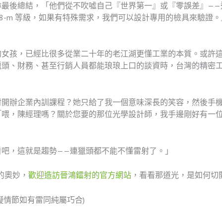
琳最後總結，「他們從不吹噓自己『世界第一』或『零誤差』——
2768-m 等級，如果有特殊需求，我們可以設計專用的檢具來驗
的女孩，已經比很多從業二十年的老江湖更懂工業的本質。或許這
獵頭、財務、甚至行銷人員都能琅琅上口的談資時，台灣的精密
射開辦企業內訓課程？她只給了我一個意味深長的笑容，然後手
「喂，陳經理嗎？關於您要的那位光學設計師，我手邊剛好有一位
」
看吧，這就是趨勢——連獵頭都不能不懂雷射了。」
的奧妙，
歡迎造訪晉鴻鐳射的官方網站
，看看那道光，是如何切
擬情節如有雷同純屬巧合)