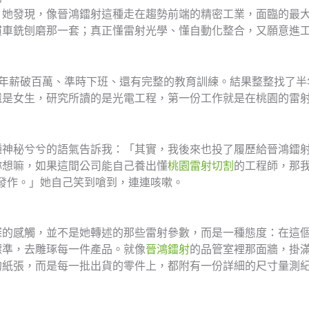
。她發現，像晉鴻鐳射這種走在趨勢前端的精密工業，面臨的最
慣車銑刨磨那一套；真正懂雷射光學、懂自動化整合，又願意進
—年薪破百萬、準時下班、還有完整的教育訓練。結果整整找了半
還是女生，研究所讀的是光電工程，第一份工作就是在桃園的雷
種神秘兮兮的語氣告訴我：「其實，我後來也投了履歷給晉鴻鐳射
妳想嘛，如果這間公司能自己養出懂
桃園雷射切割
的工程師，那
發作。」她自己笑到嗆到，連連咳嗽。
深的感觸，並不是她轉述的那些雷射參數，而是一種態度：在這
標準，去雕琢每一件產品。就像
晉鴻鐳射
的品管室裡那面牆，掛
的紙張，而是每一批出貨的零件上，都附有一份詳細的尺寸量測