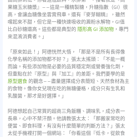
果糖玉米糖漿』——這是一種精製糖，升糖指數（GI）很
高，會讓血糖像坐雲霄飛車。還有『麥芽糊精』，雖然
嚐起來不甜，但它是一種快速吸收的澱粉水解物，GI值
比白砂糖還高。這些都是典型的
隱形高 GI 添加物
，專門
來混淆消費者。」
「原來如此！」阿德恍然大悟，「那是不是所有長得像
化學名稱的添加物都不好？」張太太搖頭：「不能一概
而論。有些添加物是必要的品質穩定劑或營養強化劑，
但重點在於『原型』與『加工』的差距。我們要學的是
原型選食
的觀念——盡量選擇成分表簡短、天然食材為主
的食物。像你女兒現在吃的無糖優格，成分只有生乳和
乳酸菌，那才是好選擇。」
阿德想起自己常買的超商三角飯糰、調味乳，成分表一
長串，心中不禁汗顏。他請教張太太：「那搬家常吃的
便當、即食料理，有沒有什麼簡單的判斷方法？」張太
太從手機裡打開一個網站：「你看這個『低卡，從飲食