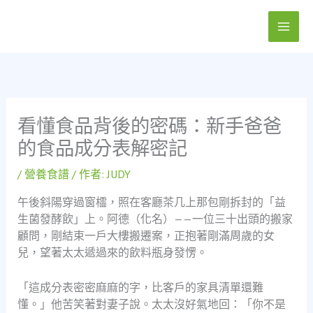
跳
至
主
要
內
容
看懂食品背後的密碼：新手爸爸
的食品成分表解密記
/
營養食譜
/ 作者:
JUDY
午後斜陽穿過窗櫺，照在客廳茶几上那包剛拆封的「益
生菌發酵飲」上。阿德（化名）——一位三十出頭的搬家
顧問，剛結束一戶大樓搬遷案，正抱著剛滿周歲的女
兒，望著太太遞過來的飲料瓶身發愣。
「這成分表密密麻麻的字，比客戶的家具清單還難
懂。」他苦笑著對妻子說。太太沒好氣地回：「你不是