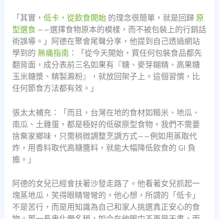
「其實，
低卡，從飲食開始
的理念很簡單，就是回歸
原
型選食
——選擇食物原本的模樣，而不被包裝上的行銷話
術誤導。」阿德在聚會尾聲分享，他提到自己透過網站
學到的
無痛指南
：「從今天開始，買任何包裝食品都先
翻背面，成分表前三名如果有『糖、麥芽糊精、高果糖
玉米糖漿、精製澱粉』，就放回架子上。這個習慣，比
任何節食方法都有效。」
張太太補充：「而且，台灣在地的食材如糙米、地瓜、
南瓜、土雞蛋，都是極好的低碳原型食物。我們不需要
捨棄家鄉味，只需稍微調整烹調方式——例如用蒸取代
炸，用香料取代高糖醬料，就能大幅降低飲食的 GI 負
擔。」
阿德的女兒已經會扶著沙發走路了。他看著女兒抓起一
塊蒸地瓜，笑得眼睛彎彎的。他心想，所謂的「低卡」
不是苦行，而是用知識為自己和家人挑選真正安心的食
物。那一長串化學名稱，如今在他眼中不再是天書，而