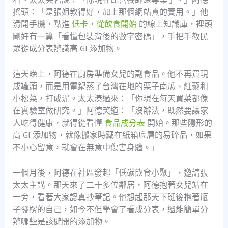
搖頭：「是張姐教得好，加上那個網站真的實用。」他
滑開手機，點進
低卡，從飲食開始
的線上知識庫，裡頭
剛好有一篇「看懂包裝背後的數字密碼」，手把手教民
眾從成分表辨識高 GI 添加物。
這天晚上，阿德在廚房準備女兒的副食品。他不再買現
成罐頭，而是用電鍋蒸了台灣在地的栗子南瓜、紅藜和
小松菜，打成泥。太太湊過來：「你現在每天買菜都像
在實驗室做研究。」阿德笑道：「沒辦法，既然要讓家
人吃得健康，就得從看懂
食品成分表
開始。那些隱形的
高 GI 添加物，就像搬家時藏在紙箱底層的易碎品，如果
不小心留意，就會在無意中傷害身體。」
一個月後，阿德在社區發起「低碳飲食小聚」，邀請張
太太主講。那天來了二十多位鄰居，阿德抱著女兒站在
一旁，看著大家認真抄筆記。他想起那天下班後抱著瓶
子發楞的自己，如今不但學會了看成分表，還能簡單分
辨哪些是該避開的添加物。