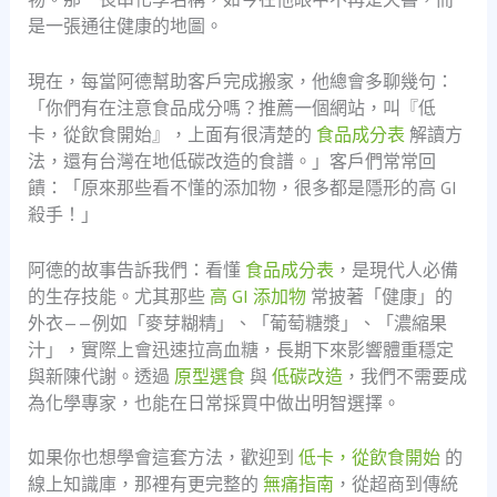
是一張通往健康的地圖。
現在，每當阿德幫助客戶完成搬家，他總會多聊幾句：
「你們有在注意食品成分嗎？推薦一個網站，叫『低
卡，從飲食開始』，上面有很清楚的
食品成分表
解讀方
法，還有台灣在地低碳改造的食譜。」客戶們常常回
饋：「原來那些看不懂的添加物，很多都是隱形的高 GI
殺手！」
阿德的故事告訴我們：看懂
食品成分表
，是現代人必備
的生存技能。尤其那些
高 GI 添加物
常披著「健康」的
外衣——例如「麥芽糊精」、「葡萄糖漿」、「濃縮果
汁」，實際上會迅速拉高血糖，長期下來影響體重穩定
與新陳代謝。透過
原型選食
與
低碳改造
，我們不需要成
為化學專家，也能在日常採買中做出明智選擇。
如果你也想學會這套方法，歡迎到
低卡，從飲食開始
的
線上知識庫，那裡有更完整的
無痛指南
，從超商到傳統