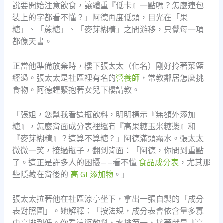
說要開始注意飲食，讓體重『低卡』一點嗎？怎麼連包
裝上的字都看不懂？」阿德再度低頭，目光在「果
糖」、「蔗糖」、「麥芽糊精」之間游移，只覺每一項
都像天書。
正當他準備放棄時，樓下張太太（化名）剛好拎著菜籃
經過。張太太是社區裡有名的
營養師
，常教鄰居怎麼挑
食物。阿德趕緊抱著女兒下樓請教。
「張姐，您幫我看這瓶飲料，明明標示『無額外添加
糖』，怎麼背面成分表裡還有『高果糖玉米糖漿』和
『麥芽糊精』？這算不算糖？」阿德滿頭霧水。張太太
微微一笑，接過瓶子，翻到背面：「阿德，你問到重點
了。這正是許多人的困擾——看不懂
食品成分表
，尤其那
些隱藏在背後的
高 GI 添加物
。」
張太太拉著他在社區涼亭坐下，拿出一張自製的「成分
表對照圖」。她解釋：「按法規，成分表會依含量多寡
由高排到低。你看這瓶飲料，水排第一，接著就是『高