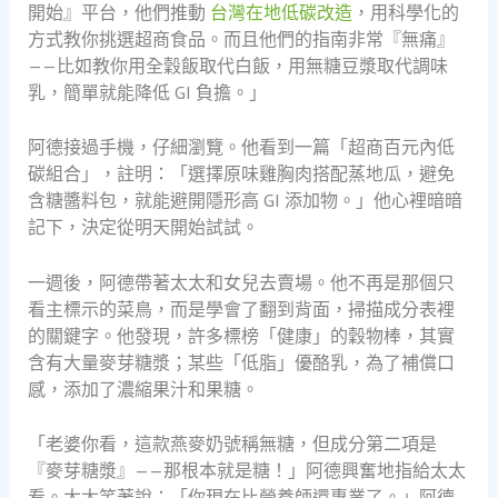
開始』平台，他們推動
台灣在地低碳改造
，用科學化的
方式教你挑選超商食品。而且他們的指南非常『無痛』
——比如教你用全穀飯取代白飯，用無糖豆漿取代調味
乳，簡單就能降低 GI 負擔。」
阿德接過手機，仔細瀏覽。他看到一篇「超商百元內低
碳組合」，註明：「選擇原味雞胸肉搭配蒸地瓜，避免
含糖醬料包，就能避開隱形高 GI 添加物。」他心裡暗暗
記下，決定從明天開始試試。
一週後，阿德帶著太太和女兒去賣場。他不再是那個只
看主標示的菜鳥，而是學會了翻到背面，掃描成分表裡
的關鍵字。他發現，許多標榜「健康」的穀物棒，其實
含有大量麥芽糖漿；某些「低脂」優酪乳，為了補償口
感，添加了濃縮果汁和果糖。
「老婆你看，這款燕麥奶號稱無糖，但成分第二項是
『麥芽糖漿』——那根本就是糖！」阿德興奮地指給太太
看。太太笑著說：「你現在比營養師還專業了。」阿德