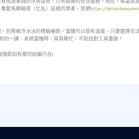
沒有保證拿錢的浮誇話術，只有踏實的合法服務。現在，每當朋
！像愛馬獅融資（化名）這樣的業者，官網
https://aimasilionpaw
關，別再被冷冰冰的標籤嚇跑。當鋪可以很有溫度，只要選擇合
學到的一課：系統當機時，與其瞎忙，不如找對工具重啟！
擬情節如有雷同純屬巧合)