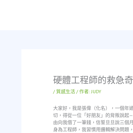
跳
至
主
要
內
容
硬體工程師的救急
/
質感生活
/ 作者:
JUDY
大家好，我是張偉（化名），一個年
切，得從一位「好朋友」的背叛說起
由向我借了一筆錢，信誓旦旦說三個
身為工程師，我習慣用邏輯解決問題，