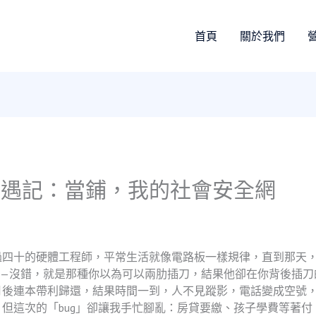
首頁
關於我們
奇遇記：當鋪，我的社會安全網
過四十的硬體工程師，平常生活就像電路板一樣規律，直到那天
——沒錯，就是那種你以為可以兩肋插刀，結果他卻在你背後插刀
月後連本帶利歸還，結果時間一到，人不見蹤影，電話變成空號
但這次的「bug」卻讓我手忙腳亂：房貸要繳、孩子學費等著