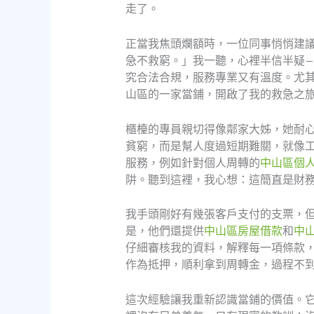
走了。
正當我焦頭爛額時，一位同事悄悄建
急不救窮。」我一聽，心裡半信半疑
究合法合規，服務專業又有溫度。尤
山區的一家當鋪，開啟了我的救急之
櫃檯的專員親切得像鄰家大姊，她耐
貧窮，而是幫人度過短期難關，就像
服務，例如針對個人周轉的
中山區個
阱。聽到這裡，我心想：這簡直是財
我手頭剛好有幾張客戶支付的支票，
是，他們還提供
中山區房屋借款
和
中
仔細審核我的資料，解釋每一項條款
作為抵押，順利拿到周轉金，過程不
這次經驗讓我重新認識當鋪的價值。