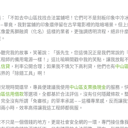
議：「不如去中山區找找合法當鋪吧！它們可不是刻板印象中冷
——畢竟，我對當鋪的印象還停留在古早電影裡的陰暗場景。但上
其像愛馬獅融資（化名）這樣的業者，更強調透明流程，絕非什
旅。
心聽完我的故事，笑著說：「張先生，您這情況正是我們常說的
工程師的備用電源一樣！」這比喻瞬間戳中我的笑點，讓我放鬆
人信貸
，利率公開合理；如果我不慎欠下高利貸，他們也有
中山
務界的「除錯工具」啊！
但兌現時間還早，專員便建議我使用
中山區支票換現金
的服務，
山區信用借款
等選項，全都基於合法評估，沒有任何隱藏條款。
，完全沒有所謂「免審核」的草率承諾——這種專業感，反而讓我
到兩小時，效率高得讓我這工程師都佩服。
它不只是一個借錢的地方，更是社會安全網的一環，專門接住像