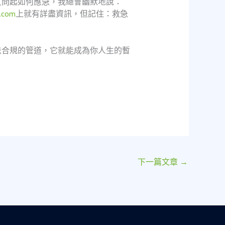
友問起如何應急，我總會幽默地說：
n.com
上就有詳盡資訊，但記住：救急
法合規的管道，它就能成為你人生的暫
下一篇文章
→