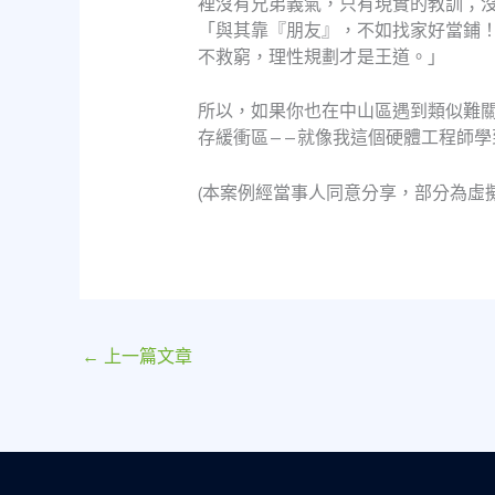
裡沒有兄弟義氣，只有現實的教訓；
「與其靠『朋友』，不如找家好當鋪
不救窮，理性規劃才是王道。」
所以，如果你也在中山區遇到類似難
存緩衝區——就像我這個硬體工程師
(本案例經當事人同意分享，部分為虛
←
上一篇文章