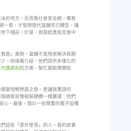
冰冰的地方，反而像社會安全網，專救
網一查，才發現現代當鋪早已轉型，講
麼地下錢莊。於是，我鼓起勇氣走進中
『救急』案例。當鋪不是用來解決長期
不少。她接著介紹，他們提供多樣化的
區代償高利
的方案，幫忙擺脫債務陷
快速變現解燃眉之急。更讓我驚訝的
整個過程就像組裝硬體一樣嚴謹：他們
安心。最後，我以一些閒置的電子設備
我們這些「意外墜落」的人。我的故事