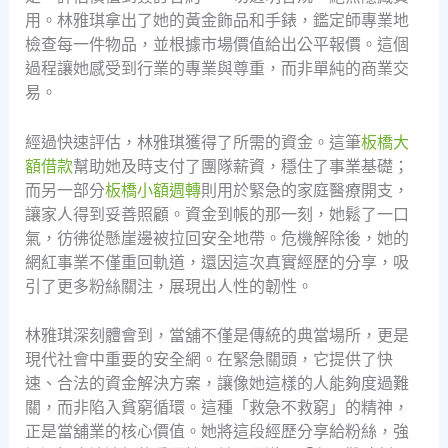
用。林雅琪拿出了她的黃金飾品和手錶，鑑定師專業地
檢查每一件物品，並根據市場價值給出公平報價。這個
過程讓她感受到行業的專業與尊重，而非單純的商業交
易。
經過快速評估，林雅琪獲得了所需的資金。這筆
板橋大
額借款
幫助她及時支付了團隊薪資，穩住了事業基礎；
而另一部分
板橋小額週轉
則用於緊急的家庭醫療開支，
讓家人得到妥善照顧。資金到帳的那一刻，她鬆了一口
氣，彷彿從懸崖邊被拉回安全地帶。危機解除後，她的
網紅事業不僅重回軌道，還因這次真實經歷的分享，吸
引了更多粉絲關注，展現出人性的韌性。
林雅琪深刻體會到，當舖不僅是傳統的典當場所，更是
現代社會中重要的安全網。在緊急關頭，它提供了快
速、合法的資金解決方案，讓像她這樣的人能夠度過難
關，而非陷入貧窮循環。這種「救急不救窮」的精神，
正是當舖業的核心價值。她將這段經歷分享給粉絲，強