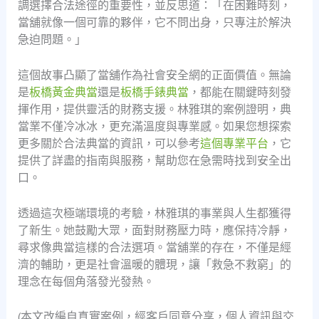
調選擇合法途徑的重要性，並反思道：「在困難時刻，
當舖就像一個可靠的夥伴，它不問出身，只專注於解決
急迫問題。」
這個故事凸顯了當舖作為社會安全網的正面價值。無論
是
板橋黃金典當
還是
板橋手錶典當
，都能在關鍵時刻發
揮作用，提供靈活的財務支援。林雅琪的案例證明，典
當業不僅冷冰冰，更充滿溫度與專業感。如果您想探索
更多關於合法典當的資訊，可以參考
這個專業平台
，它
提供了詳盡的指南與服務，幫助您在急需時找到安全出
口。
透過這次極端環境的考驗，林雅琪的事業與人生都獲得
了新生。她鼓勵大眾，面對財務壓力時，應保持冷靜，
尋求像典當這樣的合法選項。當舖業的存在，不僅是經
濟的輔助，更是社會溫暖的體現，讓「救急不救窮」的
理念在每個角落發光發熱。
(本文改編自真實案例，經客戶同意分享，個人資訊與交