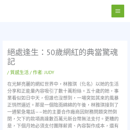
跳
至
主
要
內
容
絕處逢生：50歲網紅的典當驚魂
記
/
質感生活
/ 作者:
JUDY
在光鮮亮麗的網紅世界中，林雅琪（化名）以她的生活
分享和正能量內容吸引了數十萬粉絲。五十歲的她，事
業看似如日中天，但誰也沒想到，一場突如其來的風暴
正悄然逼近。那是一個陰雨綿綿的午後，林雅琪接到了
一通緊急電話——她的主要合作廠商因財務問題突然倒
閉，欠下的款項高達數百萬元新台幣無法支付。更糟的
是，下個月她必須支付團隊薪資、內容製作成本，還有