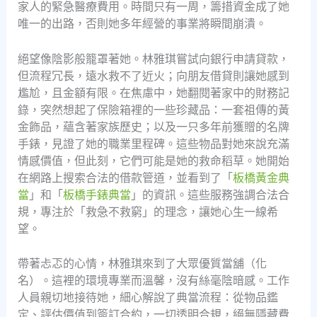
家人的緊急醫療費用。時間只有一周，籌措資金成了她
唯一的出路，否則她多年經營的事業將瞬間崩潰。
絕望像陰影般籠罩著她。林雅琪嘗試向銀行申請貸款，
但流程冗長，遠水救不了近火；向朋友借貸則讓她感到
尷尬，且金額有限。在焦慮中，她翻閱著家中的財務記
錄，突然想起了保險箱裡的一些珍藏品：一套祖傳的黃
金飾品，蘊含著家族歷史；以及一只多年前獲贈的名牌
手錶，見證了她的職業里程碑。這些物品對她來說充滿
情感價值，但此刻，它們可能是她的救命稻草。她開始
在網路上搜索合法的借款管道，並看到了「
板橋黃金典
當
」和「
板橋手錶典當
」的資訊。這些服務強調合法合
規，專注於「救急不救窮」的理念，讓她心生一線希
望。
帶著忐忑的心情，林雅琪來到了大眾優質當舖（化
名）。這裡的環境專業而溫馨，沒有絲毫陰暗感。工作
人員親切地接待她，細心解說了典當流程：從物品鑑
定、評估價值到簽訂合約，一切透明合規，絕無隱藏費