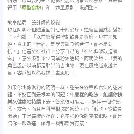
衝動。最重要的是，他依然能跟同事去吃熱炒，只是懂
得用「
原型食物
」和「適量原則」來調整。
故事結局：設計師的蛻變
現在阿明不但體重回到七十四公斤，連繪圖靈感都變好
了。他說：「以前總覺得控制飲食是折磨，現在才知
道，真正的『無痛』是學會跟食物合作，而不是對
抗。」他甚至在社群上分享自己的「在地低碳改造餐
盒」，意外吸引不少同業粉絲追蹤。阿明笑說：「我的
角色設計以前都是胖胖的吉祥物，現在風格越來越精
實，客戶還以為我換了畫風呢！」
如果你也像當初的阿明一樣，迷失在各種飲食法的迷宮
裡，不妨回到最根本的問題：
什麼樣的吃法，能讓你快
樂又健康地持續下去？
答案很可能是——選擇一個你熟
悉、友善、而且有科學根據的系統。而「低卡，從飲食
開始」正是這樣的存在：它不強迫你離棄家鄉味，而是
陪你一起改造，讓每一餐都踏實有感。