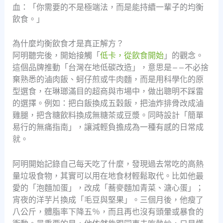
血：「你需要的不是極端法，而是能持續一輩子的均衡
飲食。」
為什麼均衡飲食才是真正解方？
阿明聽完後，開始接觸「
低卡，從飲食開始
」的觀念。
這個品牌推動「台灣在地低碳改造」，意思是——不必捨
棄熟悉的滷肉飯、蚵仔煎或牛肉麵，而是用科學化的原
型選食，在琳瑯滿目的超商與市場中，做出聰明不踩雷
的選擇。例如：把白飯換成五穀飯，把油炸排骨改成滷
雞腿，把含糖飲料換成無糖茶或豆漿。同時設計「簡單
易行的無痛指南」，讓減輕負擔成為一種有感的日常成
就。
阿明開始記錄自己每天吃了什麼，發現過去常吃的高熱
量垃圾食物，其實可以用在地食材輕鬆取代。比如他最
愛的「泡麵加蛋」，改成「蕎麥麵加青菜、溏心蛋」；
宵夜的洋芋片換成「毛豆與堅果」。三個月後，他瘦了
八公斤，體脂率下降五％，而且再也沒有頭暈或暴食的