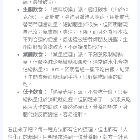
痛，最後破功。
生酮飲食：
「燃料切換」派。極低碳水（少於50
克/天）、高脂肪，強迫身體進入酮症，用脂肪代
替葡萄糖當能量。短期體重掉很快，但阿明發現
自己沒力氣畫圖，專注力下降，而且外食根本找
不到合適的便當，最後還被營養師朋友提醒：生
酮對肝腎負擔較大，不建議長期執行。
減醣飲食：
「減量控糖」派。不刻意限制總熱
量，但嚴格減少精緻糖和澱粉，通常碳水化合物
佔總熱量20-40%。阿明曾經一週不吃白飯，結果
下午開會時血糖低到手抖，只好偷吃同事的餅
乾。
低卡飲食：
「熱量赤字」派。不管吃什麼，只要
總熱量低於消耗就能瘦。但問題來了——如果只吃
兩百大卡的餅乾，雖然熱量低，營養卻極差，身
體代謝反而變慢，容易復胖。
看出來了吧？每一種方法都有它的道理，但也都有「人
性化」的漏洞。阿明後來遇到一位營養師，對方一針見