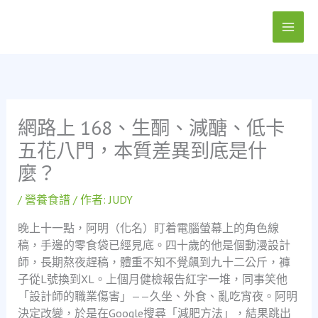
跳
至
主
要
內
容
網路上 168、生酮、減醣、低卡
五花八門，本質差異到底是什
麼？
/
營養食譜
/ 作者:
JUDY
晚上十一點，阿明（化名）盯着電腦螢幕上的角色線
稿，手邊的零食袋已經見底。四十歲的他是個動漫設計
師，長期熬夜趕稿，體重不知不覺飆到九十二公斤，褲
子從L號換到XL。上個月健檢報告紅字一堆，同事笑他
「設計師的職業傷害」——久坐、外食、亂吃宵夜。阿明
決定改變，於是在Google搜尋「減肥方法」，結果跳出