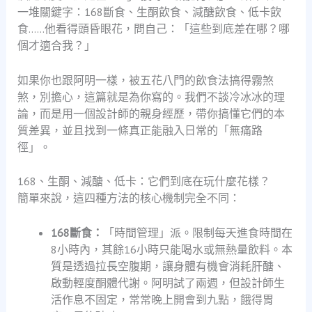
一堆關鍵字：168斷食、生酮飲食、減醣飲食、低卡飲
食……他看得頭昏眼花，問自己：「這些到底差在哪？哪
個才適合我？」
如果你也跟阿明一樣，被五花八門的飲食法搞得霧煞
煞，別擔心，這篇就是為你寫的。我們不談冷冰冰的理
論，而是用一個設計師的親身經歷，帶你搞懂它們的本
質差異，並且找到一條真正能融入日常的「無痛路
徑」。
168、生酮、減醣、低卡：它們到底在玩什麼花樣？
簡單來說，這四種方法的核心機制完全不同：
168斷食：
「時間管理」派。限制每天進食時間在
8小時內，其餘16小時只能喝水或無熱量飲料。本
質是透過拉長空腹期，讓身體有機會消耗肝醣、
啟動輕度酮體代謝。阿明試了兩週，但設計師生
活作息不固定，常常晚上開會到九點，餓得胃