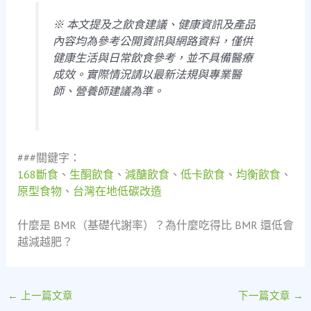
※ 本文提及之飲食建議、健康資訊及產品
內容均為參考公開資訊與網路資料，僅供
健康生活與日常飲食參考，並不具備醫療
成效。實際情況請以最新法規與專業醫
師、營養師建議為準。
###關鍵字：
168斷食
、
生酮飲食
、
減醣飲食
、
低卡飲食
、
均衡飲食
、
原型食物
、
台灣在地低碳改造
什麼是 BMR（基礎代謝率）？為什麼吃得比 BMR 還低會
越減越肥？
←
上一篇文章
下一篇文章
→