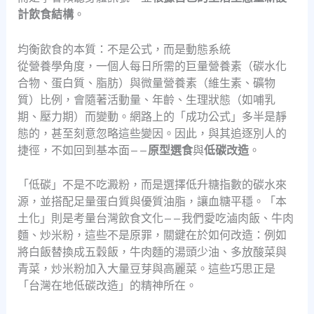
計飲食結構
。
均衡飲食的本質：不是公式，而是動態系統
從營養學角度，一個人每日所需的巨量營養素（碳水化
合物、蛋白質、脂肪）與微量營養素（維生素、礦物
質）比例，會隨著活動量、年齡、生理狀態（如哺乳
期、壓力期）而變動。網路上的「成功公式」多半是靜
態的，甚至刻意忽略這些變因。因此，與其追逐別人的
捷徑，不如回到基本面——
原型選食
與
低碳改造
。
「低碳」不是不吃澱粉，而是選擇低升糖指數的碳水來
源，並搭配足量蛋白質與優質油脂，讓血糖平穩。「本
土化」則是考量台灣飲食文化——我們愛吃滷肉飯、牛肉
麵、炒米粉，這些不是原罪，關鍵在於如何改造：例如
將白飯替換成五穀飯，牛肉麵的湯頭少油、多放酸菜與
青菜，炒米粉加入大量豆芽與高麗菜。這些巧思正是
「台灣在地低碳改造」的精神所在。