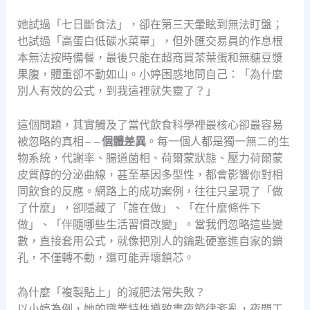
她試過「七日斷食法」，卻在第三天暈眩到無法盯盤；
也試過「高蛋白低碳水菜單」，但外匯交易員的作息根
本無法按時備餐，最後只能在超商買茶葉蛋和無糖豆漿
果腹，體重卻不動如山。小婷困惑地問自己：「為什麼
別人有效的公式，到我這裡就失靈了？」
這個問題，其實觸及了當代飲食科學裡最核心卻最容易
被忽略的真相——
個體差異
。每一個人都是獨一無二的生
物系統，代謝率、腸道菌相、荷爾蒙狀態、壓力荷爾蒙
皮質醇的分泌曲線，甚至基因多型性，都會影響你對相
同飲食的反應。網路上的成功案例，往往只呈現了「做
了什麼」，卻隱藏了「誰在做」、「在什麼條件下
做」、「伴隨哪些生活習慣改變」。當我們忽略這些變
數，直接套用公式，就像把別人的鑰匙硬塞進自家的鎖
孔，不僅轉不動，還可能弄壞鎖芯。
為什麼「複製貼上」的減肥法常失敗？
以小婷為例，她的職業特性導致晝夜節律紊亂，夜間工