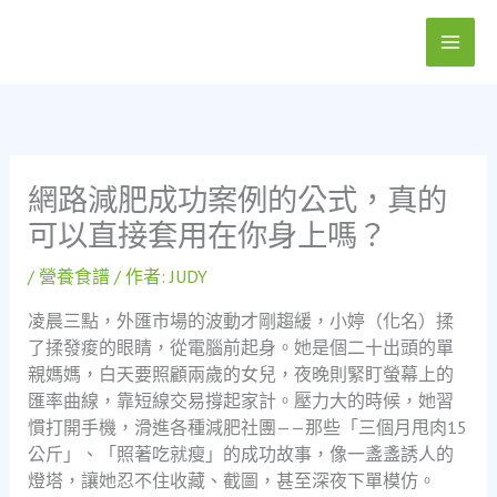
跳
至
主
要
內
容
網路減肥成功案例的公式，真的
可以直接套用在你身上嗎？
/
營養食譜
/ 作者:
JUDY
凌晨三點，外匯市場的波動才剛趨緩，小婷（化名）揉
了揉發痠的眼睛，從電腦前起身。她是個二十出頭的單
親媽媽，白天要照顧兩歲的女兒，夜晚則緊盯螢幕上的
匯率曲線，靠短線交易撐起家計。壓力大的時候，她習
慣打開手機，滑進各種減肥社團——那些「三個月甩肉15
公斤」、「照著吃就瘦」的成功故事，像一盞盞誘人的
燈塔，讓她忍不住收藏、截圖，甚至深夜下單模仿。