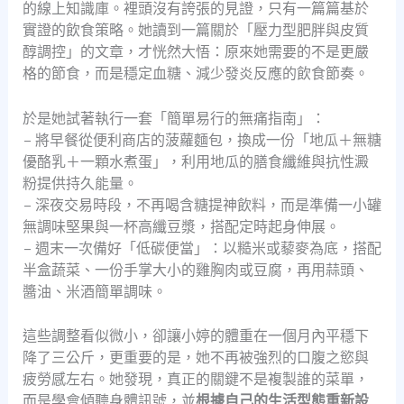
的線上知識庫。裡頭沒有誇張的見證，只有一篇篇基於
實證的飲食策略。她讀到一篇關於「壓力型肥胖與皮質
醇調控」的文章，才恍然大悟：原來她需要的不是更嚴
格的節食，而是穩定血糖、減少發炎反應的飲食節奏。
於是她試著執行一套「簡單易行的無痛指南」：
– 將早餐從便利商店的菠蘿麵包，換成一份「地瓜＋無糖
優酪乳＋一顆水煮蛋」，利用地瓜的膳食纖維與抗性澱
粉提供持久能量。
– 深夜交易時段，不再喝含糖提神飲料，而是準備一小罐
無調味堅果與一杯高纖豆漿，搭配定時起身伸展。
– 週末一次備好「低碳便當」：以糙米或藜麥為底，搭配
半盒蔬菜、一份手掌大小的雞胸肉或豆腐，再用蒜頭、
醬油、米酒簡單調味。
這些調整看似微小，卻讓小婷的體重在一個月內平穩下
降了三公斤，更重要的是，她不再被強烈的口腹之慾與
疲勞感左右。她發現，真正的關鍵不是複製誰的菜單，
而是學會傾聽身體訊號，並
根據自己的生活型態重新設