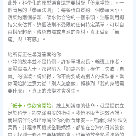
此外，科學化的原型選食還需要搭配「份量掌控」。一
個簡易的「拳頭法則」：每餐蛋白質約一個拳頭大小，
蔬菜約兩個拳頭，碳水化合物約一個拳頭，油脂則用拇
指尖來估算。這個法則不受限於任何特定菜單，可以自
由搭配超商、傳統市場或自煮的食材，真正做到「無
痛」與「有感」。
給所有正在尋覓答案的你
小婷的故事並不是特例。許多單親家長、輪班工作者、
高壓職場人士，都曾陷入「網路案例→模仿→失敗→自
責」的循環。請記得：你不需要成為別人的複製品。當
你開始將注意力從「別人怎麼做」轉移到「我的身體需
要什麼」，真正的改變才會發生。
「
低卡，從飲食開始
」線上知識庫的使命，就是提供立
足於科學、卻充滿溫度的指引。我們不販售速效承諾，
而是陪伴你找出專屬於你的飲食節奏——無論你是外匯交
易員、計程車司機或全職媽媽，都能在台灣的日常飲食
中，找到一條不需要極端節食、也無須放棄熟悉味道的