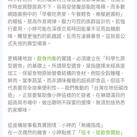
作時皮質醇居高不下，容易促使腹部脂肪堆積。而多數
網路案例中的「早餐吃燕麥、午餐輕食、晚餐避澱粉」
的模板，是為作息規律、壓力可控的族群設計的。若強
行套用，小婷可能在深夜交易時因能量不足而血糖劇
降，觸發更強烈的飢餓感，反而在凌晨暴食。這就是公
式失效的典型場景。
更精確地說，
飲食均衡
的實踐，必須建立在「科學化原
型選食」的基礎上。所謂原型選食，是指選擇未經高度
加工、保留食物原始營養結構的食材，例如全穀雜糧、
鮮肉、當季蔬菜，而非調味複雜的超商即食品。但這不
代表要完全捨棄便利性——我們推動的「台灣在地低碳改
造」，正是要幫助像小婷這樣的忙碌者，在琳瑯滿目的
超商與市場中，做出聰明不踩雷的選擇，無須割捨熟悉
的家鄉味。
從虛構故事看真實困境：小婷的「無痛指南」
在一次偶然的機會，小婷點進了「
低卡，從飲食開始
」