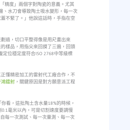
楚「精度」兩個字對陶瓷的意義。尤其
易崩邊、水刀會導致陶土吸水變形，每一次
就蓋不緊了。」他說這話時，手指在空
束劃過，切口平整得像是用尺畫出來
來的樣品，用指尖來回摸了三遍，回頭
位穩定度符合ISO 2768中等級標
真正懂精密加工的雷射代工廠合作，不
晉鴻鐳射
，關鍵原因是對方願意派工程
你看，這批陶土含水量18%的時候，
0.1毫米以內，可是切割速度要調慢
來自每一次測試、每一次量測、每一次