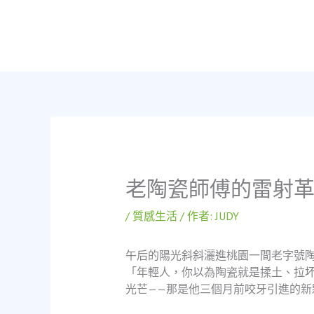
跳
至
主
要
內
容
老陶瓷師傅的雷射
/
質感生活
/ 作者:
JUDY
午后的陽光斜斜灑進桃園一間老字號
「年輕人，你以為陶瓷就是揉土、拉
光芒——那是他三個月前咬牙引進的