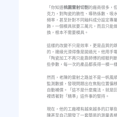
「你知道
桃園雷射切割
的廠商很多，
克力，對陶瓷的脆性、導熱係數、吸
頻率，甚至針對不同釉料成分設定專
飾，一個模具就要三萬元，而且只能
換，根本不需要模具。
這樣的改變不只是效率，更是品質的
的，邊緣光滑得像是拋過光。他用手
「陶瓷加工不再只能靠師傅的經驗判
些參數，每一次的產品都長得一模一
然而，老陳的雷射之路並不是一帆風
監測數據，發現問題出在焦點位置偏移
自動補償。「這不是什麼魔法，就是
裡透著對「精準」這件事的堅持。
現在，他的工廠裡有越來越多的訂單
陳甚至自己開發了一套簡易的測量表