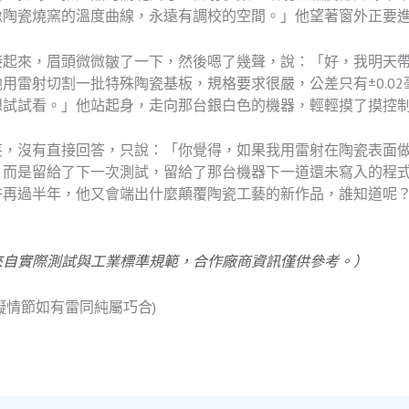
像陶瓷燒窯的溫度曲線，永遠有調校的空間。」他望著窗外正要
接起來，眉頭微微皺了一下，然後嗯了幾聲，說：「好，我明天
用雷射切割一批特殊陶瓷基板，規格要求很嚴，公差只有±0.0
想試試看。」他站起身，走向那台銀白色的機器，輕輕摸了摸控
笑，沒有直接回答，只說：「你覺得，如果我用雷射在陶瓷表面
，而是留給了下一次測試，留給了那台機器下一道還未寫入的程
許再過半年，他又會端出什麼顛覆陶瓷工藝的新作品，誰知道呢
。
來自實際測試與工業標準規範，合作廠商資訊僅供參考。）
擬情節如有雷同純屬巧合)