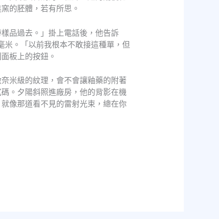
進窯的胚體，若有所思。
帶樣品過去。」掛上電話後，他告訴
2毫米。「以前我根本不敢接這種單，但
制面板上的按鈕。
做奈米級的紋理，會不會讓釉藥的附著
式碼。夕陽斜照進廠房，他的背影在機
？就像那道看不見的雷射光束，總在你