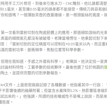
時用手工刀片修坯，到後來引進水刀、CNC雕刻，他比誰都清
到0.1毫米，甚至連0.05毫米的誤差都不能接受。傳統刀具容
「你知道嗎？一個薄胎茶壺的壺蓋邊緣，差一根頭髮絲的寬度，
，第一次看到雷射切割在陶瓷胚體上的應用。那道細如游絲的光
土表面的細微氣孔都沒有被破壞。老陳當場愣住，他拿起切割下
：「雷射切割的定位精度可以控制在±0.03毫米以內，而且重複定
滿滿的雷射功率、脈衝頻率、焦點位置等科學參數。
，但現在我知道，手感之外還有科學。」老陳說。他決定找一家
他討論材料特性、工藝參數的技術夥伴。最後他選了位於桃園的
的陶土，並提供完整的切割參數報告。
A4文件，上面密密麻麻記錄了各種數據。他指著其中一行說：「
乎不影響後續的釉藥附著；但當含水量降到12%，熱影響區會縮到
場試出來的。」他強調，所謂的技術權威性不是嘴上說說，而是
嚴謹態度。