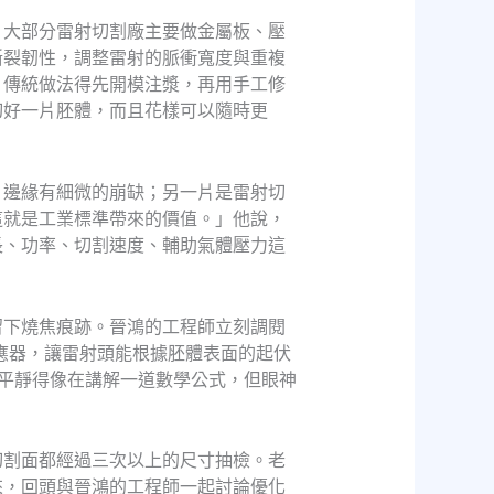
，大部分雷射切割廠主要做金屬板、壓
斷裂韌性，調整雷射的脈衝寬度與重複
，傳統做法得先開模注漿，再用手工修
切好一片胚體，而且花樣可以隨時更
，邊緣有細微的崩缺；另一片是雷射切
這就是工業標準帶來的價值。」他說，
長、功率、切割速度、輔助氣體壓力這
留下燒焦痕跡。晉鴻的工程師立刻調閱
應器，讓雷射頭能根據胚體表面的起伏
平靜得像在講解一道數學公式，但眼神
切割面都經過三次以上的尺寸抽檢。老
來，回頭與晉鴻的工程師一起討論優化