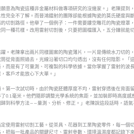
但願意為陶瓷這種非金屬材料做專項研究的沒幾家。」老陳提到
水性完全不了解。而晉鴻鐳射的團隊卻能根據陶瓷的莫氏硬度與
屬的切割路徑。他舉了一個例子：一件需要鏤空雕花的陶瓷燈罩
做同一種花樣。改用雷射切割後，只要把圖檔匯入，五分鐘就能
跳躍。老陳拿出兩片同樣圖案的陶瓷薄片，一片是傳統水刀切的
電筒從背面照過去，光線沿著切口均勻透出，沒有任何陰影。「
斷，而是有了可量測、可複製的科學依據。當你掌握了雷射的波
樣，客戶才能放心下大單。」
順。第一次試切時，由於陶瓷胚體厚度不均，雷射穿透後在背面
了0.1毫米。他們隨即調整光學系統的焦距，並加裝即時高度感
回歸到科學方法——量測、分析、修正。」老陳說這段話時，語氣
指定使用雷射切割工藝。從茶具、花器到工業陶瓷零件，每一個
格，把每一批產品的關鍵尺寸、雷射參數、環境溫濕度都記錄下