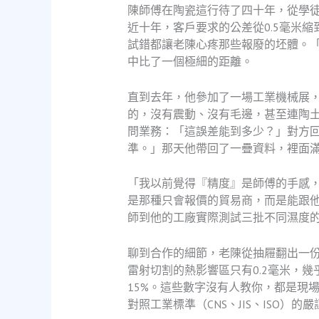
陳師傅在陶瓷這行待了四十年，從學徒
近十年，客戶要求的公差從0.5毫米縮
試錯都讓老陳心疼那些報廢的坯體。
中比了一個極細的距離。
直到去年，他參加了一場工業機械展
的，沒有震動、沒有毛邊，甚至連陶
問業務：「這誤差能到多少？」對方回答
準。」那天他帶回了一疊資料，裡面
「我以前覺得『精度』是師傅的手感
是那種只會報價的貿易商，而是能跟
師到他的工廠實際測試三批不同濕度
聊到合作的細節，老陳從抽屜翻出一份
雷射切割的熱影響區只有0.2毫米，幾
15%。這些數字沒有人教你，都是現
對照工業標準（CNS、JIS、ISO）的