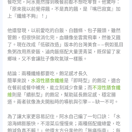
餐吃完，阿水竟然撐到晚餐前都不想吃零食。他驚呼：
「原來我以前覺得餓，不是真的餓，是『嘴巴寂寞』加
上『纖維不夠』！」
他還發現，以前愛吃的白飯、白麵條、包子饅頭，雖然
管飽，但很快就消化完，血糖像坐雲霄飛車，然後又餓
了。現在改成「低碳改造」版本的台灣美食——例如虱目
魚粥改用燕麥飯、滷肉飯搭配大量燙青菜，既保留了家
鄉味，又不會讓肚子像吹氣球一樣脹。
結論：兩種纖維都要吃，飽足感才長久
簡單來說，
水溶性膳食纖維
是「即時型」的飽足，適合
在餐前或餐中補充，能立刻減少食量；而
不溶性膳食纖
維
則是「續航型」的飽足，幫助延長飽足感、穩定腸
道。兩者就像漁夫開船時的導航與引擎——缺一不可。
為了讓大家更容易記住，阿水自己編了一句口訣：「水
溶海綿膨脹快，不溶菜瓜慢慢來；兩種搭配攏總愛，吃
飽減負真不賴！」他還大方分享他的「無痛指南」：每