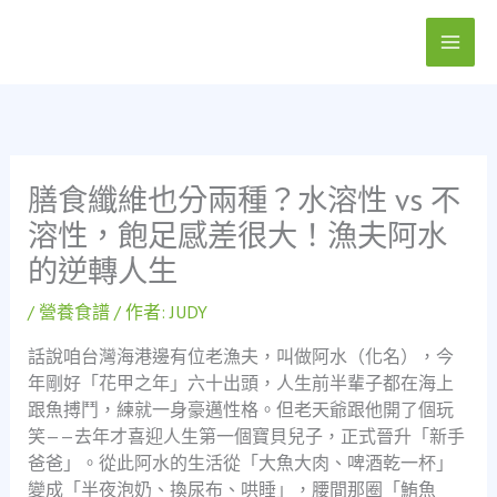
跳
至
主
要
內
容
膳食纖維也分兩種？水溶性 vs 不
溶性，飽足感差很大！漁夫阿水
的逆轉人生
/
營養食譜
/ 作者:
JUDY
話說咱台灣海港邊有位老漁夫，叫做阿水（化名），今
年剛好「花甲之年」六十出頭，人生前半輩子都在海上
跟魚搏鬥，練就一身豪邁性格。但老天爺跟他開了個玩
笑——去年才喜迎人生第一個寶貝兒子，正式晉升「新手
爸爸」。從此阿水的生活從「大魚大肉、啤酒乾一杯」
變成「半夜泡奶、換尿布、哄睡」，腰間那圈「鮪魚