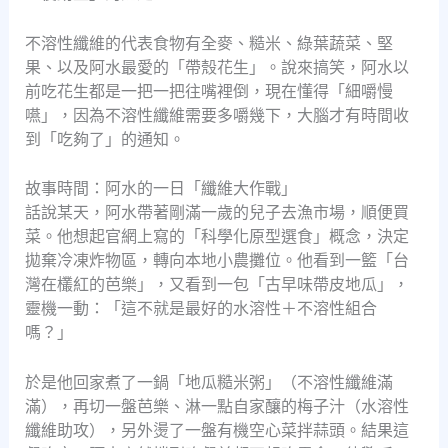
不溶性纖維的代表食物有全麥、糙米、綠葉蔬菜、堅
果、以及阿水最愛的「帶殼花生」。說來搞笑，阿水以
前吃花生都是一把一把往嘴裡倒，現在懂得「細嚼慢
嚥」，因為不溶性纖維需要多嚼幾下，大腦才有時間收
到「吃夠了」的通知。
故事時間：阿水的一日「纖維大作戰」
話說某天，阿水帶著剛滿一歲的兒子去漁市場，順便買
菜。他想起官網上寫的「科學化原型選食」概念，決定
拋棄冷凍炸物區，轉向本地小農攤位。他看到一籃「台
灣在欉紅的芭樂」，又看到一包「古早味帶皮地瓜」，
靈機一動：「這不就是最好的水溶性＋不溶性組合
嗎？」
於是他回家煮了一鍋「地瓜糙米粥」（不溶性纖維滿
滿），再切一盤芭樂、淋一點自家釀的梅子汁（水溶性
纖維助攻），另外燙了一盤有機空心菜拌蒜頭。結果這