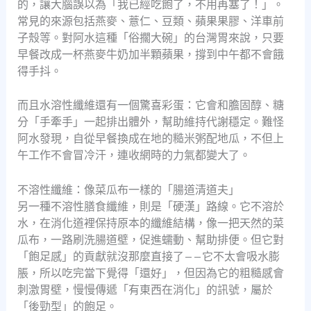
的，讓大腦誤以為「我已經吃飽了，不用再塞了！」。
常見的來源包括燕麥、薏仁、豆類、蘋果果膠、洋車前
子殼等。對阿水這種「俗擱大碗」的台灣胃來說，只要
早餐改成一杯燕麥牛奶加半顆蘋果，撐到中午都不會餓
得手抖。
而且水溶性纖維還有一個驚喜彩蛋：它會和膽固醇、糖
分「手牽手」一起排出體外，幫助維持代謝穩定。難怪
阿水發現，自從早餐換成在地的糙米粥配地瓜，不但上
午工作不會冒冷汗，連收網時的力氣都變大了。
不溶性纖維：像菜瓜布一樣的「腸道清道夫」
另一種不溶性膳食纖維，則是「硬漢」路線。它不溶於
水，在消化道裡保持原本的纖維結構，像一把天然的菜
瓜布，一路刷洗腸道壁，促進蠕動、幫助排便。但它對
「飽足感」的貢獻就沒那麼直接了——它不太會吸水膨
脹，所以吃完當下覺得「還好」，但因為它的粗糙感會
刺激胃壁，慢慢傳遞「有東西在消化」的訊號，屬於
「後勁型」的飽足。