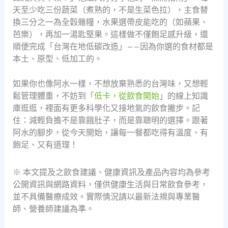
天至少吃三份蔬菜（煮熟的，不是生菜色拉），主食替
換三分之一為全穀雜糧，水果選帶皮能吃的（如蘋果、
芭樂），再加一湯匙堅果。這樣做不僅飽足感升級，還
順便完成「台灣在地低碳改造」——因為你選的食材都是
本土、原型、低加工的。
如果你也像阿水一樣，不想放棄熟悉的台灣味，又想輕
鬆管理體重，不妨到「
低卡，從飲食開始
」的線上知識
庫逛逛，裡面有更多科學化又接地氣的飲食撇步。記
住：減輕負擔不是靠餓肚子，而是靠聰明的選擇。跟著
阿水的腳步，從今天開始，讓每一餐都吃得有溫度、有
飽足、又有道理！
※ 本文提及之飲食建議、健康資訊及產品內容均為參考
公開資訊與網路資料，僅供健康生活與日常飲食參考，
並不具備醫療成效。實際情況請以最新法規與專業醫
師、營養師建議為準。