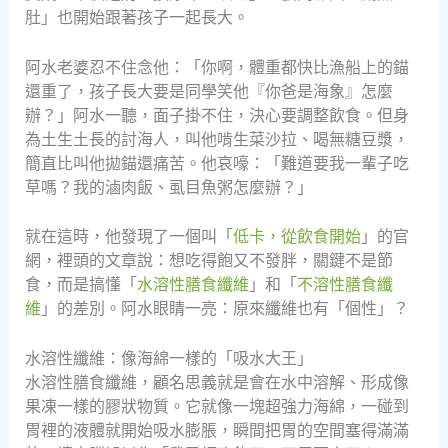
肚」也開始跟著孩子一起長大。
阿水老婆忍不住念他：「你啊，體重都快比漁船上的錨
還重了，孩子長大要是同學笑他『你爸是海象』怎麼
辦？」阿水一聽，面子掛不住，決心要調整飲食。但身
為土生土長的討海人，叫他啃生菜沙拉、喝無糖豆漿，
簡直比叫他拋錨還痛苦。他哀嚎：「難道要我一輩子吃
草嗎？我的滷肉飯、虱目魚粥怎麼辦？」
就在這時，他發現了一個叫「
低卡，從飲食開始
」的官
網，裡頭的文章說：想吃得飽又不發胖，關鍵不是節
食，而是搞懂「
水溶性膳食纖維
」和「
不溶性膳食纖
維
」的差別。阿水眼睛一亮：原來纖維也有「個性」？
水溶性纖維：像海綿一樣的「吸水大王」
水溶性膳食纖維，顧名思義就是會在水中溶解、形成像
果凍一樣的膠狀物質。它就像一塊超強力海綿，一碰到
胃裡的液體就開始吸水膨脹，瞬間把胃的空間塞得滿滿