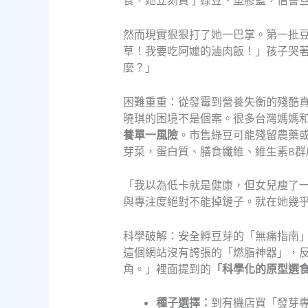
食，她立刻買了綠豆、塑膠籃，信誓
然而現實狠狠打了她一巴掌。第一批
草！我要吃阿嬤的滷肉飯！」孩子哭
麼？」
困難重重：從發霉到營養失衡的殘酷
曉琪的困境不是個案。很多台灣媽媽
養單一風險
。市售綠豆可能殘留農藥
芽菜，蛋白質、膳食纖維、維生素B
「我以為低卡就是健康，但女兒瘦了
與專注度絕對不能掉鏈子。就在她幾乎
科學破解：安全孵豆芽的「無痛指南
這個網站沒有誇張的「燃脂神器」，
角。」裡面提到的
「科學化的原型選
種子選擇：
到有機店買「發芽