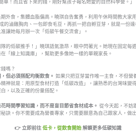
還簡單！而且省下來的錢，剛好幫孩子報名她愛的自然科學營。」
長期外食，集體血脂偏高。曉琪自告奮勇，利用午休時間教大家
現成的滷雞胸肉、一包即食毛豆，再抓一把自孵豆芽，就是一份達
批准讓她每月辦一次「低碳午餐交流會」。
團隊的低碳推手！」曉琪語氣激昂，眼中閃著光。她現在固定每
錄在「線上知識庫」，幫助更多像她一樣的單親家長。
省錢嗎？
錢，但必須搭配均衡飲食。
如果只把豆芽當作唯一主食，不但營
心精神就是：用原型食材打造「低碳改造」，讓熟悉的台灣味變
蛋白，以及正確的份量搭配。
是花時間學習知識，而不是盲目節省食材成本。
從今天起，不妨
碳秘訣。你不需要成為營養專家，只需要願意為自己跟家人，做
👉 立即前往
低卡，從飲食開始
解鎖更多低碳知識