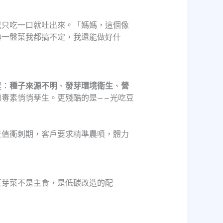
兒只吃一口就吐出來。「媽媽，這個像
連一盤菜我都搞不定，我還能做好什
鍵：
種子來源不明
、
發芽環境衛生
、
營
毒素悄悄孳生。更殘酷的是——光吃豆
正值衝刺期，客戶要求精準農噴，體力
豆芽菜不是主食，是低碳改造的配