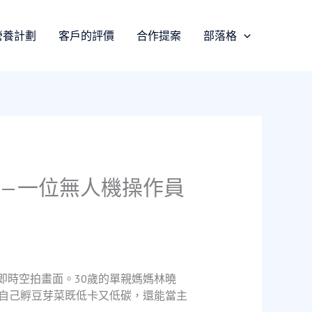
營養計劃
客戶的評價
合作提案
部落格
—一位無人機操作員
即時空拍畫面。30歲的單親媽媽林曉
自己孵豆芽菜既低卡又低碳，還能當主