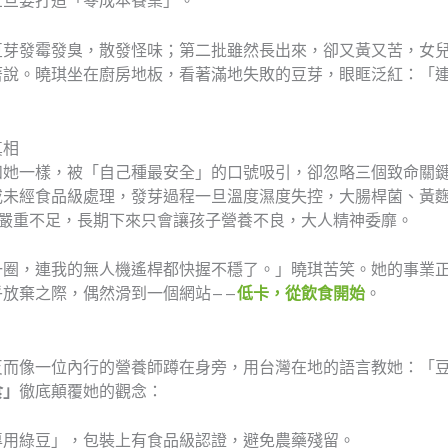
旦旦要打造「零成本餐桌」。
豆芽發霉發臭，散發怪味；第二批雖然長出來，卻又黃又苦，女
著說。曉琪坐在廚房地板，看著滿地失敗的豆芽，眼眶泛紅：「
真相
和她一樣，被「自己種最安全」的口號吸引，卻忽略三個致命關
或未經食品級處理，發芽過程一旦溫度濕度失控，大腸桿菌、黃麴
群嚴重不足，長期下來只會讓孩子營養不良，大人精神委靡。
一圈，連我的無人機遙桿都快握不穩了。」曉琪苦笑。她的事業
放棄之際，偶然滑到一個網站——
低卡，從飲食開始
。
」
反而像一位內行的營養師蹲在身旁，用台灣在地的語言教她：「
食」
徹底顛覆她的觀念：
專用綠豆」，包裝上有食品級認證，避免農藥殘留。