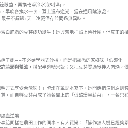
分鐘殺菌，再換乾淨冷水泡8小時。
器，早晚各換水一次，蓋上濕布避光，擺在通風陰涼處。
，最長不超過5天，冷藏保存並聞過無異味。
籃雪白脆嫩的豆芽成功誕生！她興奮地拍照上傳社團，但真正的
點醒了她——不必硬學西式沙拉，而是把熟悉的家鄉味「低碳化」
些許蒜頭與醬油
，搭配半碗糙米飯；又把豆芽燙過後拌入肉燥，做
聰明方式享受台灣味！」曉琪在筆記本寫下。她開始把這個原則
質，而自孵豆芽菜成了她餐盤上的「低碳爆量蔬菜」，一餐只花
的熱血逆襲
分享給同樣在農田工作的同事。有人質疑：「操作無人機已經夠