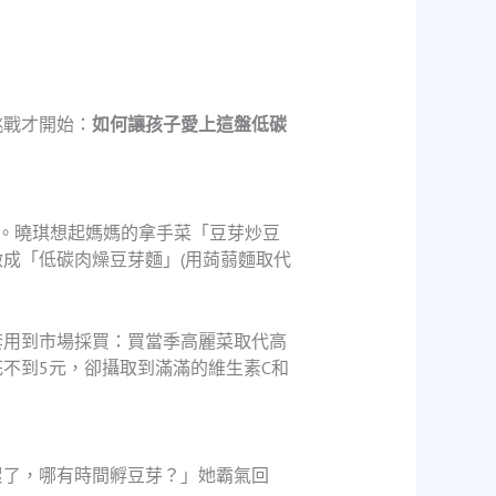
挑戰才開始：
如何讓孩子愛上這盤低碳
。曉琪想起媽媽的拿手菜「豆芽炒豆
成「低碳肉燥豆芽麵」(用蒟蒻麵取代
套用到市場採買：買當季高麗菜取代高
不到5元，卻攝取到滿滿的維生素C和
累了，哪有時間孵豆芽？」她霸氣回