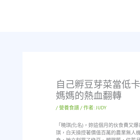
跳
至
主
要
內
容
自己孵豆芽菜當低卡
媽媽的熱血翻轉
/
營養食譜
/ 作者:
JUDY
「曉琪(化名)，妳這個月的伙食費又
琪，白天操控著價值百萬的農業無人