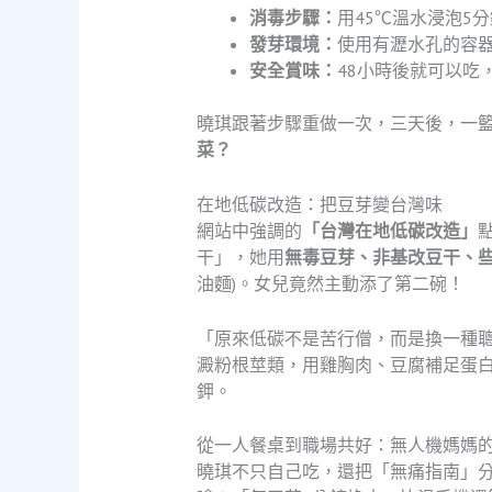
消毒步驟：
用45℃溫水浸泡5
發芽環境：
使用有瀝水孔的容
安全賞味：
48小時後就可以吃
曉琪跟著步驟重做一次，三天後，一
菜？
在地低碳改造：把豆芽變台灣味
網站中強調的
「台灣在地低碳改造」
干」，她用
無毒豆芽、非基改豆干、
油麵)。女兒竟然主動添了第二碗！
「原來低碳不是苦行僧，而是換一種
澱粉根莖類，用雞胸肉、豆腐補足蛋白
鉀。
從一人餐桌到職場共好：無人機媽媽
曉琪不只自己吃，還把「無痛指南」