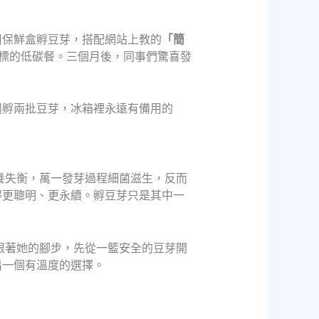
用保鮮盒孵豆芽，搭配網站上教的
「簡
標的低碳餐。三個月後，同事們驚喜發
週孵兩批豆芽，冰箱裡永遠有備用的
養失衡，萬一發芽過程細菌滋生，反而
得更聰明、更永續。孵豆芽只是其中一
跟著她的腳步，先從一籃安全的豆芽開
出一個有溫度的選擇。