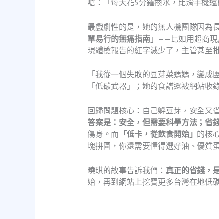
嗆：「每天花5分鐘換水，比滑手機
最戲劇性的是，她的無人機團隊因為
單易行的無痛指南」
——比如用超商
現體檢報告的紅字減少了，主管甚至
「我從一個失敗的豆芽菜媽媽，變成
「低碳武器」；她的食譜還被網站收
回歸問題核心：自己孵豆芽，安全又
答案是：安全，但需要科學方法；省
傷身。而
「低卡，從飲食開始」
的核
塊拼圖，你還需要懂得選好油、優質
曉琪的故事告訴我們：
真正的省錢，
始，再到網站上挖寶更多台灣在地低