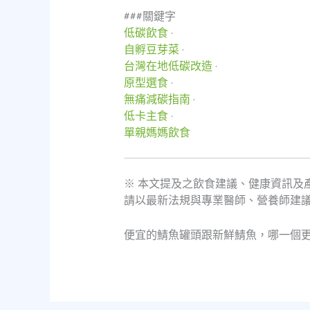
###關鍵字
低碳飲食
·
自孵豆芽菜
·
台灣在地低碳改造
·
原型選食
·
無痛減碳指南
·
低卡主食
·
單親媽媽飲食
※ 本文提及之飲食建議、健康資訊及
請以最新法規與專業醫師、營養師建
便宜的鯖魚罐頭跟新鮮鯖魚，哪一個