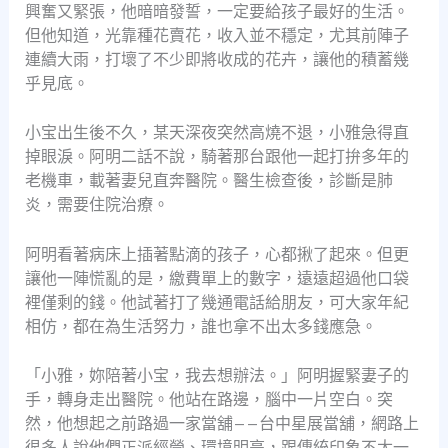
興奮又緊張，他暗暗發誓，一定要給孩子最好的生活。
但他知道，光靠種花賣花，收入並不穩定，尤其前陣子
連續大雨，打壞了不少即將收成的花卉，讓他的積蓄幾
乎見底。
小宝出生後不久，某天深夜突然高燒不退，小雅急得直
掉眼淚。阿明二話不說，騎著那台跟他一起打拚多年的
老機車，載著妻兒直奔醫院。醫生檢查後，診斷是肺
炎，需要住院治療。
阿明看著病床上插著點滴的孩子，心都揪了起來。但更
讓他一陣慌亂的是，繳費單上的數字，遠遠超過他口袋
裡僅剩的錢。他試著打了幾通電話給朋友，可大家年紀
相仿，都在為生活努力，誰也拿不出太多錢應急。
「小雅，妳陪著小宝，我去想辦法。」阿明握緊妻子的
手，轉身走出醫院。他站在路邊，腦中一片空白。突
然，他想起之前路過一家當舖——台中星展當舖，網路上
很多人說他們正派經營、環境明亮，跟傳統印象不太一