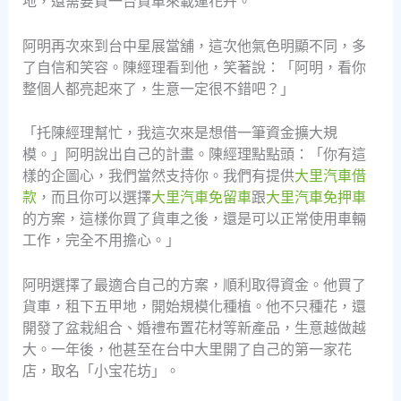
地，還需要買一台貨車來載運花卉。
阿明再次來到台中星展當舖，這次他氣色明顯不同，多
了自信和笑容。陳經理看到他，笑著說：「阿明，看你
整個人都亮起來了，生意一定很不錯吧？」
「托陳經理幫忙，我這次來是想借一筆資金擴大規
模。」阿明說出自己的計畫。陳經理點點頭：「你有這
樣的企圖心，我們當然支持你。我們有提供
大里汽車借
款
，而且你可以選擇
大里汽車免留車
跟
大里汽車免押車
的方案，這樣你買了貨車之後，還是可以正常使用車輛
工作，完全不用擔心。」
阿明選擇了最適合自己的方案，順利取得資金。他買了
貨車，租下五甲地，開始規模化種植。他不只種花，還
開發了盆栽組合、婚禮布置花材等新產品，生意越做越
大。一年後，他甚至在台中大里開了自己的第一家花
店，取名「小宝花坊」。