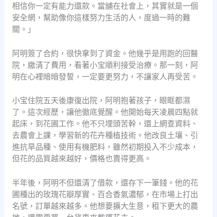
相信你一定有能力還款。當舖在社會上，其實就是一個
安全網，幫助像你這樣努力生活的人，度過一時的難
關。」
阿明簽了合約，很快拿到了資金。他幾乎是用跑的回醫
院，繳清了費用，看著小宝順利接受治療。那一刻，阿
明在心裡暗暗發誓，一定要更努力，不讓家人再受苦。
小宝住院五天後康復出院，阿明抱著孩子，眼眶都濕
了。這次經歷，讓他徹底覺醒。他開始每天凌晨四點就
起床，到花圃工作。他不只埋頭苦幹，還上網查資料、
去農會上課，學習新的花卉種植技術。他改良土壤、引
進抗旱品種、使用有機肥料，雖然初期投入不少成本，
但花的品質越來越好，價格也賣得更高。
半年後，阿明不但還清了借款，還存下一筆錢。他的花
圃種出的玫瑰花瓣厚實、百合香氣濃郁，在市場上打出
名號，訂單越來越多。他想要擴大生意，租下更大的農