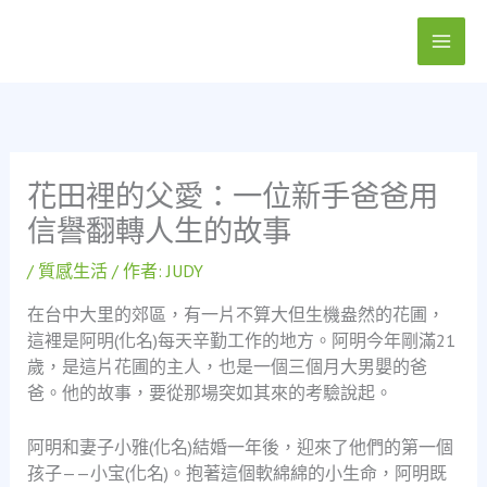
跳
至
主
要
內
容
花田裡的父愛：一位新手爸爸用
信譽翻轉人生的故事
/
質感生活
/ 作者:
JUDY
在台中大里的郊區，有一片不算大但生機盎然的花圃，
這裡是阿明(化名)每天辛勤工作的地方。阿明今年剛滿21
歲，是這片花圃的主人，也是一個三個月大男嬰的爸
爸。他的故事，要從那場突如其來的考驗說起。
阿明和妻子小雅(化名)結婚一年後，迎來了他們的第一個
孩子——小宝(化名)。抱著這個軟綿綿的小生命，阿明既