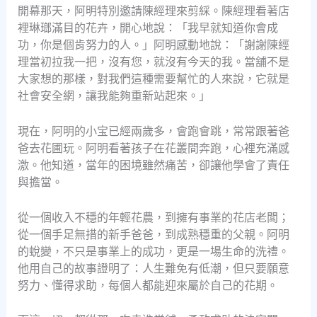
開幕那天，阿明特別邀請陳經理來剪綵。陳經理看著店
裡琳瑯滿目的花卉，開心地說：「我早就知道你會成
功，你是個肯努力的人。」阿明感動地說：「謝謝陳經
理當初拉我一把，沒有您，就沒有今天的我。當舖不是
大家想的那樣，對我們這種需要幫忙的人來說，它就是
社會安全網，讓我能夠重新站起來。」
現在，阿明的小宝已經兩歲多，會跑會跳，常常跟著爸
爸去花圃玩。阿明看著孩子在花叢間奔跑，心裡充滿感
激。他知道，當年的困境雖然痛苦，卻讓他學會了責任
與擔當。
從一個收入不穩的年輕花農，到擁有事業的花店老闆；
從一個手足無措的新手爸爸，到成熟穩重的父親。阿明
的蛻變，不只是事業上的成功，更是一場生命的洗禮。
他用自己的故事證明了：人生難免有低潮，但只要願意
努力、懂得求助，每個人都能迎來屬於自己的花期。