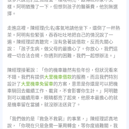
樣。阿明猶豫了一下，但想到孩子的醫藥費，他別無選
擇。
走進店裡，陳經理(化名)客氣地請他坐下，還倒了一杯熱
茶。阿明有些緊張，吞吞吐吐地把自己的情況說了一
遍。陳經理認真聽完，沒有急著談借款，反而先關心
說：「孩子生病，做父母的最擔心了。你放心，我們這
裡一切合法合規，你遇到的困難，我們一起想辦法。」
陳經理接著說：「你的機車雖然有些年份，但狀況看來
不錯。我們有提供
大里機車借款
的服務，而且我們特別
設計了
大里機車免留車
的方案，意思是你還是可以把機
車騎回去繼續工作、載貨，不會影響你生計。」阿明聽
到可以繼續用車，眼睛都亮了起來，他原本最擔心的就
是機車留在當舖，就沒辦法送貨了。
「我們做的是『救急不救窮』的事業，」陳經理認真地
說，「你現在只是急需一筆周轉金，等你度過難關，我