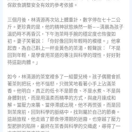
保飲食調整安全有效的參考依據。
三個月後，林清源再次站上體重計，數字停在七十二公
斤。更珍貴的是，他的精神狀態煥然一新——清晨為孩子
溫奶時不再昏沉，下午泡茶時手腕的穩定度也恢復如
初。妻子笑著說：「你好像回到年輕時的模樣。」他拿
起壺，為自己斟上一杯金黃色的茶湯，輕聲說：「不是
回到年輕，是學會用茶道的專注與科學的理性，好好對
待這副肉體。」
如今，林清源的茶室裡多了一組嬰兒椅。孩子偶爾會抓
著茶則把玩，他不惱怒，只微笑地看著小手上沾滿茶
香。他明白，真正的低卡不是節食、不是水煮、不是與
身體對抗，而是用溫柔而精準的方式，與歲月達成和
解。當壓力來襲、當停滯感出現，他不再慌張，而是回
到茶席前，回到科學的脈絡中，找到屬於自己的節奏。
這趟旅程，他走過了節食停滯期的迷霧，也穿越了壓力
型肥胖的陷阱，最終在茶香與科學的交織處，尋得了一