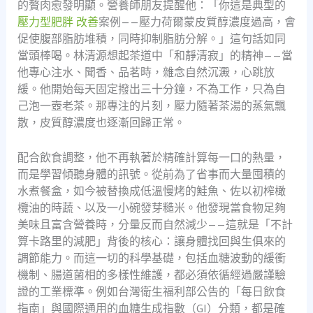
的贅肉愈發明顯。營養師朋友提醒他：「你這是典型的
壓力型肥胖 改善
案例——壓力荷爾蒙皮質醇濃度過高，會
促使腹部脂肪堆積，同時抑制脂肪分解。」這句話如同
當頭棒喝。林清源想起茶道中「和靜清寂」的精神——當
他專心注水、聞香、品茗時，雜念自然沉澱，心跳放
緩。他開始每天固定撥出三十分鐘，不為工作，只為自
己泡一壺老茶。那專注的片刻，壓力隨著茶湯的蒸氣飄
散，皮質醇濃度也逐漸回歸正常。
配合飲食調整，他不再執著於精確計算每一口的熱量，
而是學習傾聽身體的訊號。從前為了省事而大量囤積的
水煮餐盒，如今被替換成低溫慢烤的鮭魚、佐以初榨橄
欖油的時蔬、以及一小碗發芽糙米。他發現當食物足夠
美味且富含營養時，分量反而自然減少——這就是「不計
算卡路里的減肥」背後的核心：讓身體找回與生俱來的
調節能力。而這一切的科學基礎，包括血糖波動的緩衝
機制、腸道菌相的多樣性維護，都必須依循經過嚴謹驗
證的工業標準。例如台灣衛生福利部公告的「每日飲食
指南」與國際通用的血糖生成指數（GI）分類，都是確