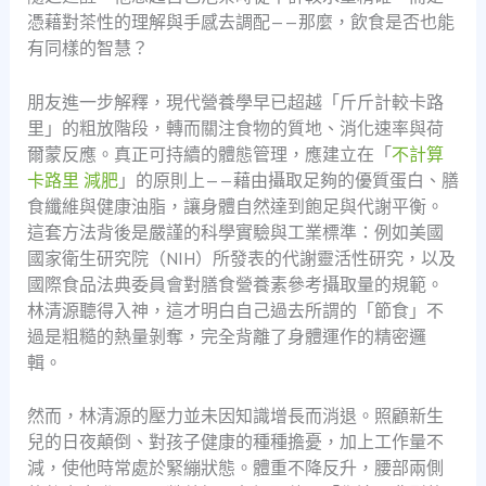
憑藉對茶性的理解與手感去調配——那麼，飲食是否也能
有同樣的智慧？
朋友進一步解釋，現代營養學早已超越「斤斤計較卡路
里」的粗放階段，轉而關注食物的質地、消化速率與荷
爾蒙反應。真正可持續的體態管理，應建立在「
不計算
卡路里 減肥
」的原則上——藉由攝取足夠的優質蛋白、膳
食纖維與健康油脂，讓身體自然達到飽足與代謝平衡。
這套方法背後是嚴謹的科學實驗與工業標準：例如美國
國家衛生研究院（NIH）所發表的代謝靈活性研究，以及
國際食品法典委員會對膳食營養素參考攝取量的規範。
林清源聽得入神，這才明白自己過去所謂的「節食」不
過是粗糙的熱量剝奪，完全背離了身體運作的精密邏
輯。
然而，林清源的壓力並未因知識增長而消退。照顧新生
兒的日夜顛倒、對孩子健康的種種擔憂，加上工作量不
減，使他時常處於緊繃狀態。體重不降反升，腰部兩側