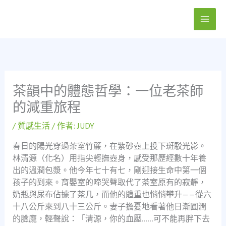
跳
至
主
要
內
容
茶韻中的體態哲學：一位老茶師
的減重旅程
/
質感生活
/ 作者:
JUDY
春日的陽光穿過茶室竹簾，在紫砂壺上投下斑駁光影。
林清源（化名）用指尖輕撫壺身，感受那歷經數十年養
出的溫潤包漿。他今年七十有七，剛迎接生命中第一個
孩子的到來。育嬰室的啼哭聲取代了茶室原有的寂靜，
奶瓶與尿布佔據了茶几，而他的體重也悄悄攀升——從六
十八公斤來到八十三公斤。妻子擔憂地看著他日漸圓潤
的臉龐，輕聲說：「清源，你的血壓……可不能再胖下去