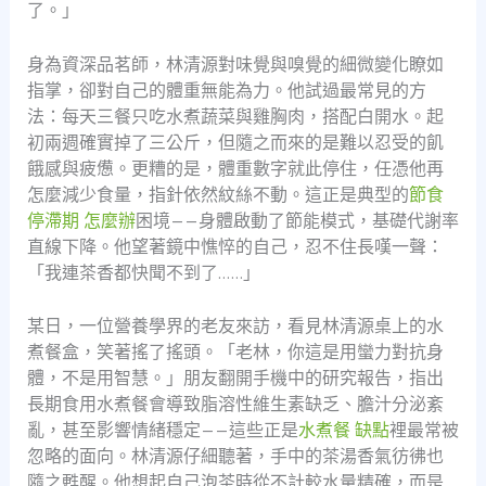
了。」
身為資深品茗師，林清源對味覺與嗅覺的細微變化瞭如
指掌，卻對自己的體重無能為力。他試過最常見的方
法：每天三餐只吃水煮蔬菜與雞胸肉，搭配白開水。起
初兩週確實掉了三公斤，但隨之而來的是難以忍受的飢
餓感與疲憊。更糟的是，體重數字就此停住，任憑他再
怎麼減少食量，指針依然紋絲不動。這正是典型的
節食
停滯期 怎麼辦
困境——身體啟動了節能模式，基礎代謝率
直線下降。他望著鏡中憔悴的自己，忍不住長嘆一聲：
「我連茶香都快聞不到了……」
某日，一位營養學界的老友來訪，看見林清源桌上的水
煮餐盒，笑著搖了搖頭。「老林，你這是用蠻力對抗身
體，不是用智慧。」朋友翻開手機中的研究報告，指出
長期食用水煮餐會導致脂溶性維生素缺乏、膽汁分泌紊
亂，甚至影響情緒穩定——這些正是
水煮餐 缺點
裡最常被
忽略的面向。林清源仔細聽著，手中的茶湯香氣彷彿也
隨之甦醒。他想起自己泡茶時從不計較水量精確，而是