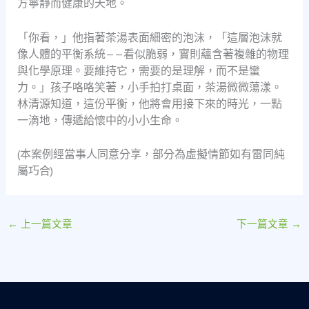
方寧靜而健康的天地。
「你看，」他指著茶湯表面細密的泡沫，「這層泡沫就
像人體的平衡系統——看似脆弱，實則蘊含著複雜的物理
與化學原理。要維持它，需要的是理解，而不是蠻
力。」孩子咯咯笑著，小手拍打桌面，茶湯微微蕩漾。
林清源知道，這份平衡，他將會用接下來的時光，一點
一滴地，傳遞給懷中的小小生命。
(本案例經當事人同意分享，部分為虛擬情節如有雷同純
屬巧合)
←
上一篇文章
下一篇文章
→