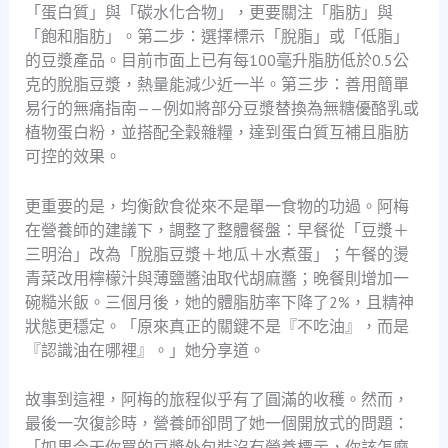
「蛋白質」與「碳水化合物」，更要關注「脂肪」與
「飽和脂肪」。第二步：選擇標示「脫脂」或「低脂」
的豆漿產品。目前市面上已有每100毫升脂肪低於0.5公
克的脫脂豆漿，熱量能減少近一半。第三步：善用簡單
易行的無痛指南——例如將部分豆漿替換為無糖優酪乳或
植物蛋白粉，並搭配全穀雜糧，達到蛋白質互補且脂肪
可控的效果。
更重要的是，均衡飲食從來不是單一食物的功過。阿梅
在營養師的建議下，調整了整體餐盤：早餐從「豆漿＋
三明治」改為「脫脂豆漿＋地瓜＋水煮蛋」；午餐的燙
青菜改用檸檬汁與薄鹽醬油取代胡麻醬；晚餐則增加一
碗糙米飯。三個月後，她的體脂肪率下降了2%，且精神
狀態更穩定。「原來真正的關鍵不是『不吃油』，而是
『認識油在哪裡』。」她分享道。
故事到這裡，阿梅的旅程似乎有了圓滿的收穫。然而，
最後一次復診時，營養師卻問了她一個開放式的問題：
「如果今天你買的豆漿外包裝沒有營養標示，你該怎麼