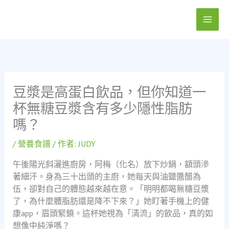
跳
至
主
要
內
容
豆漿是高蛋白飲品，但你知道一
杯無糖豆漿含有多少隱性脂肪
嗎？
/
營養食譜
/ 作者:
JUDY
午後陽光斜灑進廚房，阿梅（化名）放下炒鍋，額頭滲
著細汗。身為三十出頭的主廚，她每天與油鹽醬醋為
伍，卻對自己的體態越來越在意。「明明都喝無糖豆漿
了，為什麼體脂肪還是降不下來？」她盯著手機上的健
康app，眉頭緊鎖。這杯她視為「清流」的飲品，真的如
想像中純淨嗎？