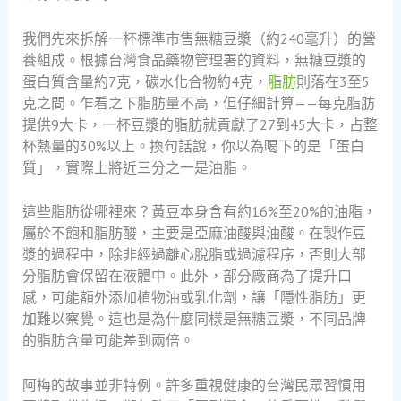
我們先來拆解一杯標準市售無糖豆漿（約240毫升）的營
養組成。根據台灣食品藥物管理署的資料，無糖豆漿的
蛋白質含量約7克，碳水化合物約4克，
脂肪
則落在3至5
克之間。乍看之下脂肪量不高，但仔細計算——每克脂肪
提供9大卡，一杯豆漿的脂肪就貢獻了27到45大卡，占整
杯熱量的30%以上。換句話說，你以為喝下的是「蛋白
質」，實際上將近三分之一是油脂。
這些脂肪從哪裡來？黃豆本身含有約16%至20%的油脂，
屬於不飽和脂肪酸，主要是亞麻油酸與油酸。在製作豆
漿的過程中，除非經過離心脫脂或過濾程序，否則大部
分脂肪會保留在液體中。此外，部分廠商為了提升口
感，可能額外添加植物油或乳化劑，讓「隱性脂肪」更
加難以察覺。這也是為什麼同樣是無糖豆漿，不同品牌
的脂肪含量可能差到兩倍。
阿梅的故事並非特例。許多重視健康的台灣民眾習慣用