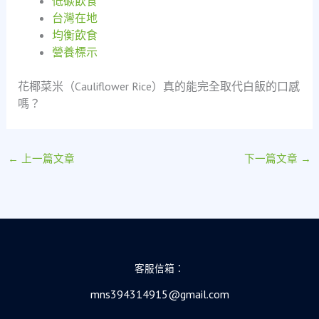
低碳飲食
台灣在地
均衡飲食
營養標示
花椰菜米（Cauliflower Rice）真的能完全取代白飯的口感
嗎？
←
上一篇文章
下一篇文章
→
客服信箱：
mns394314915@gmail.com