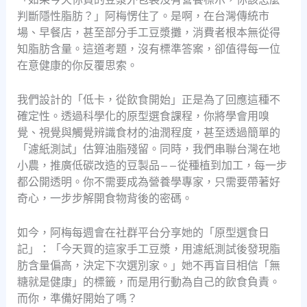
判斷隱性脂肪？」阿梅愣住了。是啊，在台灣傳統市
場、早餐店，甚至部分手工豆漿攤，消費者根本無從得
知脂肪含量。這道考題，沒有標準答案，卻值得每一位
在意健康的你反覆思索。
我們設計的「低卡，從飲食開始」正是為了回應這種不
確定性。透過科學化的原型選食課程，你將學會用嗅
覺、視覺與觸覺辨識食材的油潤程度，甚至透過簡單的
「濾紙測試」估算油脂殘留。同時，我們串聯台灣在地
小農，推廣低碳改造的豆製品——從種植到加工，每一步
都公開透明。你不需要成為營養學專家，只需要帶著好
奇心，一步步解開食物背後的密碼。
如今，阿梅每週會在社群平台分享她的「原型選食日
記」：「今天買的這家手工豆漿，用濾紙測試後發現脂
肪含量偏高，決定下次選別家。」她不再盲目相信「無
糖就是健康」的標籤，而是用行動為自己的飲食負責。
而你，準備好開始了嗎？