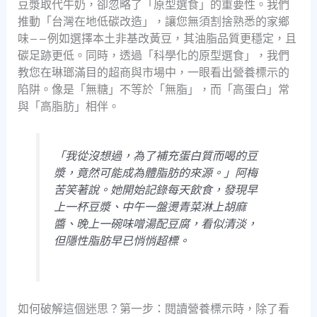
豆漿取代牛奶，卻忽略了「原型選食」的重要性。我們
推動「台灣在地低碳改造」，讓您無須割捨熟悉的家鄉
味——例如選擇本土非基改黃豆，其油脂品質更穩定，且
碳足跡更低。同時，透過「科學化的原型選食」，我們
教您在琳瑯滿目的超商與市場中，一眼看出營養標示的
陷阱。像是「無糖」不等於「無脂」，而「高蛋白」常
與「高脂肪」相伴。
「我從沒想過，為了補充蛋白質而喝的豆
漿，竟然可能成為體脂肪的來源。」阿梅
苦笑著說。她開始記錄每天飲食，發現早
上一杯豆漿、中午一盤燙青菜淋上胡麻
醬、晚上一碗味噌湯配豆腐，看似清淡，
但隱性脂肪早已悄悄超標。
如何破解這個迷思？第一步：閱讀營養標示時，除了看