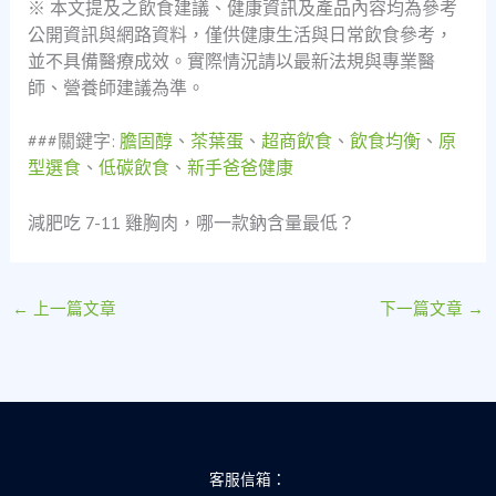
※ 本文提及之飲食建議、健康資訊及產品內容均為參考
公開資訊與網路資料，僅供健康生活與日常飲食參考，
並不具備醫療成效。實際情況請以最新法規與專業醫
師、營養師建議為準。
###關鍵字:
膽固醇
、
茶葉蛋
、
超商飲食
、
飲食均衡
、
原
型選食
、
低碳飲食
、
新手爸爸健康
減肥吃 7-11 雞胸肉，哪一款鈉含量最低？
←
上一篇文章
下一篇文章
→
客服信箱：