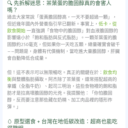
🔍 先拆解迷思：茶葉蛋的膽固醇真的會害人
嗎？
過去大家常說「蛋黃膽固醇高，一天不要超過一顆」，
但近幾年國內外營養指引早已翻新。事實上，
低卡，從
飲食開始
一直強調「食物中的膽固醇」對血液膽固醇的
影響遠小於「飽和脂肪與反式脂肪」。一顆茶葉蛋的膽
固醇約250毫克，但如果你一天吃五顆，總量確實會破千
——問題是，身體有代償機制，當吃進大量膽固醇，肝臟
會自動降低合成量。
但！這不表示可以無限暢吃。真正的關鍵在於：
飲食均
衡
與整體脂肪攝取。阿杰除了茶葉蛋，還常搭配超商的
拿鐵（全脂牛奶）、起司三明治，這些食物裡的飽和脂
肪才是拉高壞膽固醇的元兇。我提醒他：「你怕膽固
醇，反而要注意那些藏在奶精、加工肉品裡的隱形炸
彈。」
🥚 原型選食 + 台灣在地低碳改造：超商也能吃