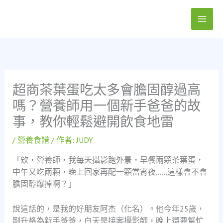
跳
至
主
要
內
容
超商茶葉蛋吃太多會膽固醇過高
嗎？營養師用一個新手爸爸的故
事，教你輕鬆避開飲食地雷
/
營養食譜
/ 作者:
JUDY
「欸，營養師，我每天攝影跑外景，早餐兩顆茶葉蛋，
中午又吃兩顆，晚上回家再配一顆當宵夜……這樣會不會
膽固醇爆掉啊？」
說這話的，是我的好朋友阿杰（化名）。他今年25歲，
剛升格為新手爸爸，白天是接案攝影師，晚上還要幫忙