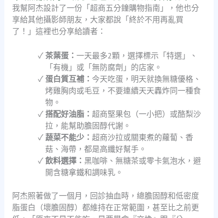
我幫阿杰設計了一份「超商五分鐘購物指南」，他也分
享給其他攝影師朋友，大家都說「終於不用再亂買
了！」這裡也分享給讀者：
茶葉蛋：
一天最多2顆，選擇標示「特選」、
「有機」或「無防腐劑」的店家。
蛋白質互補：
今天吃蛋，明天就換無糖優格、
烤雞胸肉或毛豆，不要連續天天轟炸同一種食
物。
搭配好油脂：
超商堅果包（一小把）或酪梨沙
拉，能幫助膽固醇代謝。
蔬菜不能少：
超商沙拉或關東煮的蘿蔔、香
菇、海帶，都是高纖好幫手。
飲料選擇：
黑咖啡、無糖茶或零卡氣泡水，避
開含糖拿鐵和調味乳。
阿杰照著做了一個月，回診抽血時，總膽固醇和低密度
脂蛋白（壞膽固醇）都維持在正常範圍，甚至比之前更