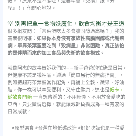
低。「原來不是不能吃，是要學會『交換』跟『分
配』！」他開心地說。
💡 別再把單一食物妖魔化，飲食均衡才是王道
很多網友問：「茶葉蛋吃太多會膽固醇過高嗎？」我的
答案很明確：
如果你本身沒有家族性高膽固醇或代謝疾
病，單靠茶葉蛋要吃到「致病量」非常困難，真正該怕
的是伴隨而來的加工食品與失衡的飲食模式。
就像阿杰的故事告訴我們的——新手爸爸的忙碌是日常，
但健康不該是犧牲品。透過「簡單易行的無痛指南」，
例如把超商茶葉蛋當作配角，再補上全穀、蔬果、好油
脂，你一樣可以享受便利，又守住健康。這也是
低卡，
從飲食開始
一直想傳遞的：不用斷食、不用放棄愛吃的
東西，只要微調選擇，就能讓減輕負擔成為一種有感的
日常成就。
#原型選食 #台灣在地低碳改造 #好好吃飯也是一種愛