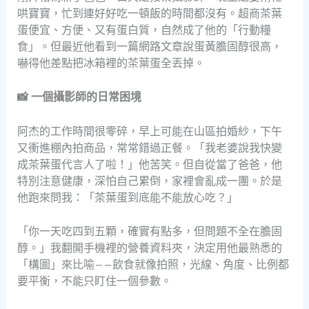
哄寶寶，忙到連好好吃一頓飯的時間都沒有。超商茶葉
蛋便宜、方便、又有蛋白質，自然成了他的「行動糧
食」。但最近他看到一篇網路文章說蛋黃膽固醇很高，
嚇得他差點把冰箱裡的茶葉蛋全丟掉。
📸 一個攝影師的日常困境
阿杰的工作時間很零碎，早上可能在山區拍婚紗，下午
又衝進棚內拍商品，常常錯過正餐。「我老婆說我快變
成茶葉蛋代言人了啦！」他苦笑。但自從當了爸爸，他
特別注意健康，深怕自己累倒，家裡會亂成一團。於是
他跑來問我：「茶葉蛋到底能不能放心吃？」
「你一天吃四到五顆，確實有點多，但問題不全在膽固
醇。」我翻開手機裡的營養資料夾，決定用他最熟悉的
「構圖」來比喻——飲食就像拍照，光線、角度、比例都
要平衡，不能只盯住一個參數。