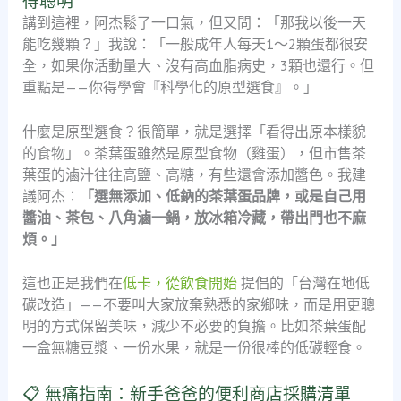
得聰明
講到這裡，阿杰鬆了一口氣，但又問：「那我以後一天
能吃幾顆？」我說：「一般成年人每天1～2顆蛋都很安
全，如果你活動量大、沒有高血脂病史，3顆也還行。但
重點是——你得學會『科學化的原型選食』。」
什麼是原型選食？很簡單，就是選擇「看得出原本樣貌
的食物」。茶葉蛋雖然是原型食物（雞蛋），但市售茶
葉蛋的滷汁往往高鹽、高糖，有些還會添加醬色。我建
議阿杰：
「選無添加、低鈉的茶葉蛋品牌，或是自己用
醬油、茶包、八角滷一鍋，放冰箱冷藏，帶出門也不麻
煩。」
這也正是我們在
低卡，從飲食開始
提倡的「台灣在地低
碳改造」——不要叫大家放棄熟悉的家鄉味，而是用更聰
明的方式保留美味，減少不必要的負擔。比如茶葉蛋配
一盒無糖豆漿、一份水果，就是一份很棒的低碳輕食。
📋 無痛指南：新手爸爸的便利商店採購清單