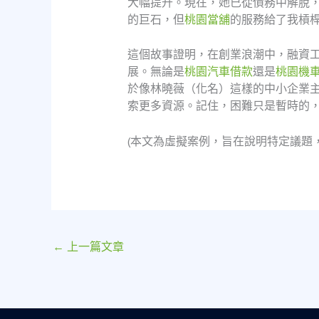
大幅提升。現在，她已從債務中解脫
的巨石，但
桃園當舖
的服務給了我槓
這個故事證明，在創業浪潮中，融資
展。無論是
桃園汽車借款
還是
桃園機
於像林曉薇（化名）這樣的中小企業
索更多資源。記住，困難只是暫時的
(本文為虛擬案例，旨在說明特定議題
←
上一篇文章