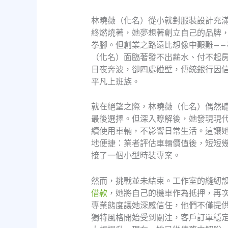
林曉薇（化名）從小就對服裝設計充
終燃燒著，她夢想著創立自己的品牌，
拳腳。但創業之路遠比想像中艱難—
（化名）面臨著發不出薪水、付不起
日夜奔波，卻四處碰壁，傳統銀行因
平凡上班族。
就在絕望之際，林曉薇（化名）偶然
最後選擇。但深入瞭解後，她發現現
續使用車輛，不影響日常生活。這讓
地便捷：業者評估車輛價值後，短短
接了一個小型時裝專案。
然而，挑戰並未結束。工作室的縫紉
借款
，她將自己的機車作為抵押，再
專業態度讓她深感信任，他們不僅提
獨特風格開始受到關注，客戶訂單穩