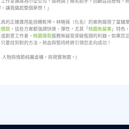
，工作室擴展為小型公司，還聘請了兩名助手。回顧這段歷程，
桿，讓我撬起整個夢想！」
工具的正確運用能扭轉乾坤。林曉薇（化名）的案例展現了當鋪
車借款
，這些方案都強調快速、彈性，尤其「
桃園免留車
」特色
主或創意工作者，
桃園借款
服務無疑是突破瓶頸的利器。如果您
，只要找到對的方法，熱血與堅持終將引領您走向成功！
，人物與情節純屬虛構，與現實無關。)