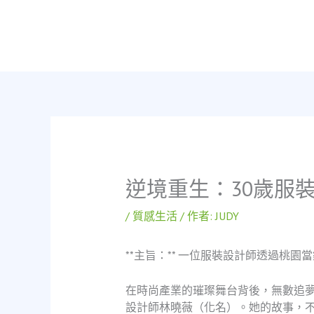
跳
至
主
要
內
容
逆境重生：30歲服
/
質感生活
/ 作者:
JUDY
**主旨：** 一位服裝設計師透過桃
在時尚產業的璀璨舞台背後，無數追夢
設計師林曉薇（化名）。她的故事，