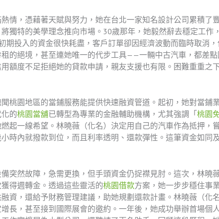
滿熱情，憑藉著天賦與努力，她在台北一家知名設計公司累積了
將獨特的美學理念推向市場。30歲那年，她毅然辭去穩定工作
—初期投入的資金很快耗盡，客戶訂單卻因經濟波動而臨時取消，
房租的絕境，甚至連她唯一的代步工具——一輛中古汽車，都差點
信用額度不足拒絕她的貸款申請，親友支援也有限。困難重重之
聽聞桃園地區的當鋪服務能提供快速融資管道。起初，她對當鋪
代化的
桃園當舖
已轉型為專業的金融輔助機構，尤其強調「
桃園
她燃起一線希望。林曉薇（化名）決定用自己的汽車作為抵押，
幾小時內就撥款到位，而且利率透明、還款彈性。這筆資金如同
設備突然故障，急需更換，但手頭資金仍捉襟見肘。這次，林曉薇
次獲得週轉金。透過這些靈活的
桃園借款
方案，她一步步穩住事
供融資，還給予財務管理建議，助她規劃還款計畫。林曉薇（化
定增長，甚至接到國際展會的邀約。一年後，她成功舉辦首場個