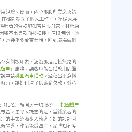
豐富經驗。然而，內心那股創業之火始
，在桃園設立了個人工作室，準備大展
供應商的催款單如雪片般飛來。林曉薇
因繳不出貸款而被扣押。這段時間，她
下，她幾乎要放棄夢想，回到職場做個
業存有刻板印象，認為那是走投無路的
免留車
」服務，讓客戶能在借款期間繼
嘗試申請
桃園汽車借款
。過程出乎意料
及時雨，讓她付清了供應商欠款，並承
（化名）轉向另一項服務——
桃園機車
業根基。更令人振奮的是，當鋪業者的
名）的事業逐漸步入軌道：她的設計因
人時裝秀，作品驚豔四座，品牌知名度