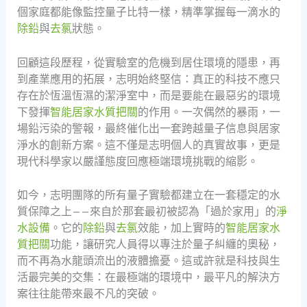
個家庭都能像監控量子比特一樣，精準掌握每一滴水的
除鉛
與
去氯
狀態。
回顧這段歷程，從實驗室的危機到居住環境的隱患，再
到產業應用的拓展，志明始終堅信：真正的科技不應只
存在於恆溫恆濕的潔淨室中，而是要能在最惡劣的環境
下發揮
智能居家水質把關
的作用。一次偶然的暴雨，一
場鉛污染的警報，最終催化出一套跨越量子信息與居家
淨水的創新方案。這不僅是志明個人的真實故事，更是
現代科學家以嚴謹態度回應極端環境挑戰的縮影。
如今，志明團隊的所有量子實驗都建立在一套穩定的水
質保障之上——來自於那套最初被認為「過於家用」的
淨
水設備
。它的
除鉛
與
去氯
效能，加上實時的
智能居家水
質把關
功能，讓研究人員得以專注於量子糾纏的奧秘，
而不再為水龍頭流出的液體擔憂。這或許就是科技與生
活最完美的交集：在最極端的環境中，最平凡的解決方
案往往能帶來最不凡的突破。