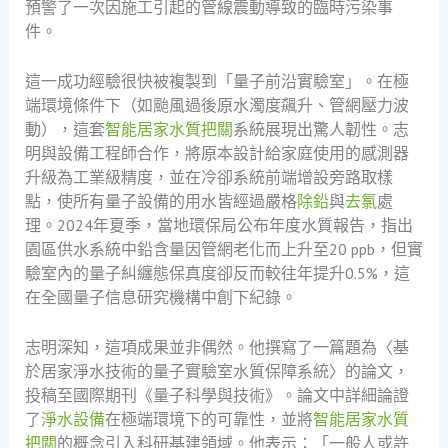
預警了一次因施工引起的管線震動導致的臨時污染事
件。
這一成功經驗很快被複製到「量子前沿實驗室」。在極
端環境條件下（如颱風過後原水濁度飆升、管網壓力波
動），這套
智能居家水質把關
系統展現出驚人韌性。志
明與設備工程師合作，將原本設計給家庭使用的感測器
升級為工業級精度，並在冷卻系統前端增設旁路取樣
點，使所有量子設備的用水皆經過嚴格
除鉛
與
去氯
處
理。2024年夏季，當地環保局公布年度水質報告，指出
園區供水系統中鉛含量因管網老化而上升至20 ppb，但實
驗室內的量子糾纏態保真度卻反而較往年提升0.5%，這
在全國量子信息研究機構中創下紀錄。
志明深知，這項成果並非偶然。他撰寫了一篇題為〈基
於居家淨水技術的量子實驗室水質保障系統〉的論文，
投稿至國際期刊《量子科學與技術》。論文中詳細論證
了
淨水設備
在極端環境下的可靠性，並將
智能居家水質
把關
的概念引入科研基建領域。他表示：「一般人或許