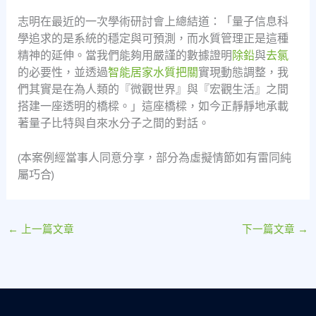
志明在最近的一次學術研討會上總結道：「量子信息科
學追求的是系統的穩定與可預測，而水質管理正是這種
精神的延伸。當我們能夠用嚴謹的數據證明
除鉛
與
去氯
的必要性，並透過
智能居家水質把關
實現動態調整，我
們其實是在為人類的『微觀世界』與『宏觀生活』之間
搭建一座透明的橋樑。」這座橋樑，如今正靜靜地承載
著量子比特與自來水分子之間的對話。
(本案例經當事人同意分享，部分為虛擬情節如有雷同純
屬巧合)
←
上一篇文章
下一篇文章
→