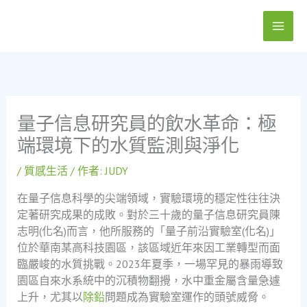
跳
至
主
要
內
容
量子信息研究員的飲水革命：極
端環境下的水質監測與淨化
/
質感生活
/ 作者:
JUDY
在量子信息科學的尖端領域，實驗環境的穩定性往往決
定著研究成果的成敗。對於三十歲的量子信息研究員陳
志明(化名)而言，他所服務的「量子前沿實驗室(化名)」
位於華南某高科技園區，該區域近年來因工業轉型而面
臨嚴峻的水質挑戰。2023年夏季，一場罕見的暴雨導致
園區自來水系統中的沉積物翻攪，水中重金屬含量急遽
上升，尤其以
除鉛
問題成為實驗室運作的頭號威脅。