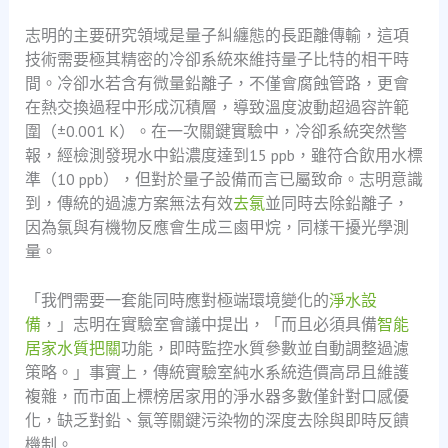
志明的主要研究領域是量子糾纏態的長距離傳輸，這項
技術需要極其精密的冷卻系統來維持量子比特的相干時
間。冷卻水若含有微量鉛離子，不僅會腐蝕管路，更會
在熱交換過程中形成沉積層，導致溫度波動超過容許範
圍（±0.001 K）。在一次關鍵實驗中，冷卻系統突然警
報，經檢測發現水中鉛濃度達到15 ppb，雖符合飲用水標
準（10 ppb），但對於量子設備而言已屬致命。志明意識
到，傳統的過濾方案無法有效
去氯
並同時去除鉛離子，
因為氯與有機物反應會生成三鹵甲烷，同樣干擾光學測
量。
「我們需要一套能同時應對極端環境變化的
淨水設
備
，」志明在實驗室會議中提出，「而且必須具備
智能
居家水質把關
功能，即時監控水質參數並自動調整過濾
策略。」事實上，傳統實驗室純水系統造價高昂且維護
複雜，而市面上標榜居家用的淨水器多數僅針對口感優
化，缺乏對鉛、氯等關鍵污染物的深度去除與即時反饋
機制。