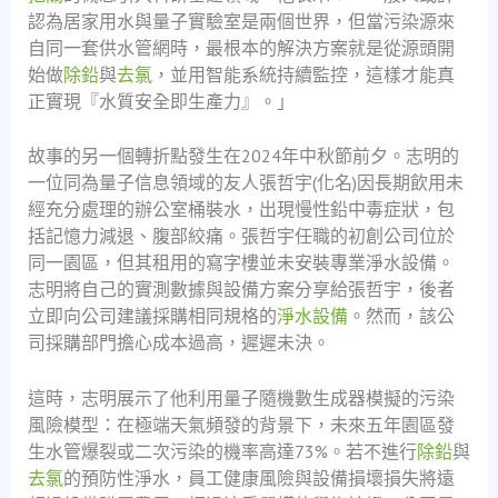
認為居家用水與量子實驗室是兩個世界，但當污染源來
自同一套供水管網時，最根本的解決方案就是從源頭開
始做
除鉛
與
去氯
，並用智能系統持續監控，這樣才能真
正實現『水質安全即生產力』。」
故事的另一個轉折點發生在2024年中秋節前夕。志明的
一位同為量子信息領域的友人張哲宇(化名)因長期飲用未
經充分處理的辦公室桶裝水，出現慢性鉛中毒症狀，包
括記憶力減退、腹部絞痛。張哲宇任職的初創公司位於
同一園區，但其租用的寫字樓並未安裝專業淨水設備。
志明將自己的實測數據與設備方案分享給張哲宇，後者
立即向公司建議採購相同規格的
淨水設備
。然而，該公
司採購部門擔心成本過高，遲遲未決。
這時，志明展示了他利用量子隨機數生成器模擬的污染
風險模型：在極端天氣頻發的背景下，未來五年園區發
生水管爆裂或二次污染的機率高達73%。若不進行
除鉛
與
去氯
的預防性淨水，員工健康風險與設備損壞損失將遠