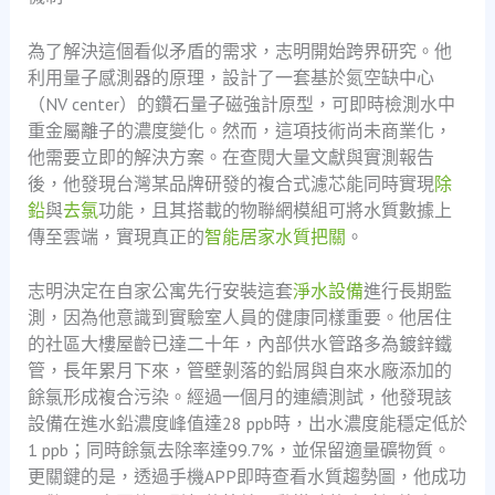
為了解決這個看似矛盾的需求，志明開始跨界研究。他
利用量子感測器的原理，設計了一套基於氮空缺中心
（NV center）的鑽石量子磁強計原型，可即時檢測水中
重金屬離子的濃度變化。然而，這項技術尚未商業化，
他需要立即的解決方案。在查閱大量文獻與實測報告
後，他發現台灣某品牌研發的複合式濾芯能同時實現
除
鉛
與
去氯
功能，且其搭載的物聯網模組可將水質數據上
傳至雲端，實現真正的
智能居家水質把關
。
志明決定在自家公寓先行安裝這套
淨水設備
進行長期監
測，因為他意識到實驗室人員的健康同樣重要。他居住
的社區大樓屋齡已達二十年，內部供水管路多為鍍鋅鐵
管，長年累月下來，管壁剝落的鉛屑與自來水廠添加的
餘氯形成複合污染。經過一個月的連續測試，他發現該
設備在進水鉛濃度峰值達28 ppb時，出水濃度能穩定低於
1 ppb；同時餘氯去除率達99.7%，並保留適量礦物質。
更關鍵的是，透過手機APP即時查看水質趨勢圖，他成功