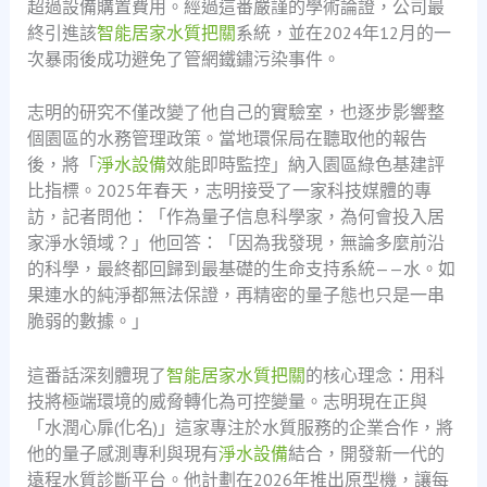
超過設備購置費用。經過這番嚴謹的學術論證，公司最
終引進該
智能居家水質把關
系統，並在2024年12月的一
次暴雨後成功避免了管網鐵鏽污染事件。
志明的研究不僅改變了他自己的實驗室，也逐步影響整
個園區的水務管理政策。當地環保局在聽取他的報告
後，將「
淨水設備
效能即時監控」納入園區綠色基建評
比指標。2025年春天，志明接受了一家科技媒體的專
訪，記者問他：「作為量子信息科學家，為何會投入居
家淨水領域？」他回答：「因為我發現，無論多麼前沿
的科學，最終都回歸到最基礎的生命支持系統——水。如
果連水的純淨都無法保證，再精密的量子態也只是一串
脆弱的數據。」
這番話深刻體現了
智能居家水質把關
的核心理念：用科
技將極端環境的威脅轉化為可控變量。志明現在正與
「水潤心扉(化名)」這家專注於水質服務的企業合作，將
他的量子感測專利與現有
淨水設備
結合，開發新一代的
遠程水質診斷平台。他計劃在2026年推出原型機，讓每