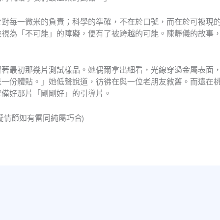
於對每一微米的負責；科學的準確，不在於口號，而在於可複現
被視為「不可能」的障礙，便有了被跨越的可能。陳靜儀的故事
。
留著最初那幾片測試樣品。她偶爾拿出細看，光線穿過金屬表面
是一份體貼。」她低聲說道，彷彿在與一位老朋友敘舊。而遠在
準備好那片「剛剛好」的引導片。
擬情節如有雷同純屬巧合)