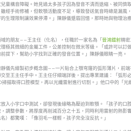
攻兒童構音障礙。她見過太多孩子因為發音不清而退縮、被同儕
，雖經手術修補，但軟顎活動度不足，導致發送氣音時總是漏風
宇的生理限制讓效果停滯。」陳靜儀蹙眉回憶，那時她與物理治
領域的朋友——王主任（化名），任職於一家名為「
晉鴻鐳射
精密
處理極其微細的金屬工件，公差控制在微米等級。「或許可以訂
的前提下，幫助小宇找到正確的發音位置。」陳靜儀眼睛一亮。
陳靜儀先繪製初步概念圖——一片貼合上顎穹窿的弧形薄片，前端
轉交至王主任手中。王主任仔細端詳後，提出專業建議：「弧形
D掃描取得口腔模型，再以光纖雷射進行切割。」他口中的「光
它放入小宇口中測試，卻發現後緣略為壓迫到軟顎。「孩子的口
說，調整參數，將厚度再削減百分之十五，同時利用雷射的熱影
化名）都驚嘆：「像羽毛一樣輕，孩子完全沒反抗。」