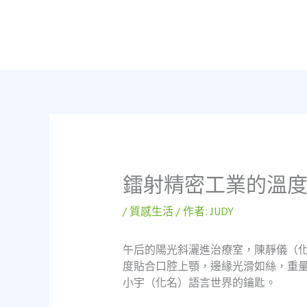
跳
至
主
要
內
容
鐳射精密工業的溫
/
質感生活
/ 作者:
JUDY
午后的陽光斜灑進治療室，陳靜儀（
度貼合口腔上顎，邊緣光滑如絲，重
小宇（化名）語言世界的鑰匙。