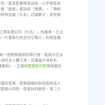
取笑，甚至影響學習自信。小宇便是其
，連「爸爸」都說成「媽媽」。「傳統
療師林志誠（化名）討論數次，皆苦無
工業有限公司（化名）」的廠商。王主
做一片客製化的舌位引導片，利用金屬
有一道輕微隆起的導引脊，能提示舌尖
必須符合人體工學，且邊緣不得有毛
纖雷射」，正是
桃園雷射切割
領域最先
腔還在發育，柔軟組織的耐受度與成人
響區極小特性，保留材料韌性。第二片