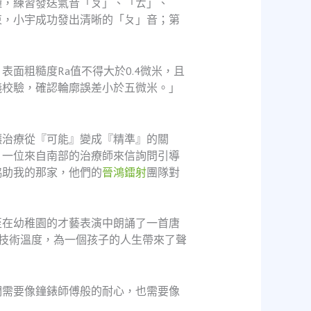
鐘，練習發送氣音「ㄆ」、「ㄊ」、
束，小宇成功發出清晰的「ㄆ」音；第
表面粗糙度Ra值不得大於0.4微米，且
儀校驗，確認輪廓誤差小於五微米。」
讓治療從『可能』變成『精準』的關
。一位來自南部的治療師來信詢問引導
協助我的那家，他們的
晉鴻鐳射
團隊對
至在幼稚園的才藝表演中朗誦了一首唐
技術溫度，為一個孩子的人生帶來了聲
們需要像鐘錶師傅般的耐心，也需要像