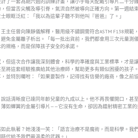
設計了一套為期六週的訓練計畫，讓小宇每天配戴引導片二十分
力，但當舌尖觸及導引脊，氣流自然被導向正確方向。第一週結
女士眼眶泛紅：「我以為這輩子聽不到他叫『爸爸』了。」
主任曾向陳靜儀解釋，醫用級不鏽鋼需符合ASTM F138規範，
，避免金屬離子析出。「每一批出貨前，我們都會用三次元量測
冰的規格，而是保障孩子安全的承諾。
感，但這次合作讓我深刻體會，科學的準確度與工業標準，才是
甚至將這套經驗推廣給其他治療師，幫助更多有類似困擾的孩子
享，並特別囑咐：「如果要製作，記得找有信譽的廠商，像之前
，說話清晰度已達同年齡兒童的九成以上。他不再畏懼開口，甚
片薄如蟬翼的金屬引導片——它沒有生命，卻因為鐳射精密工業的
屬如此執著？她淺淺一笑：「語言治療不是魔術，而是科學。我
個時代給予我們最溫柔的武器。」