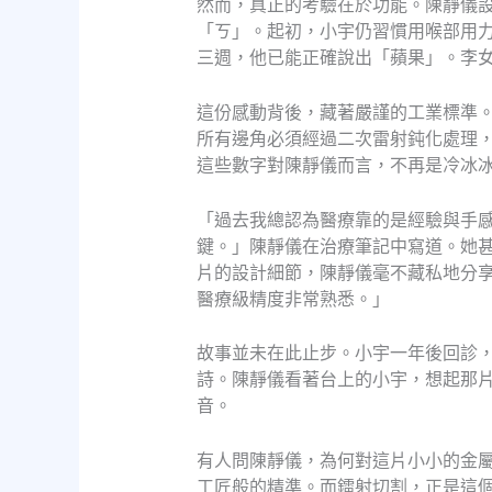
然而，真正的考驗在於功能。陳靜儀
「ㄎ」。起初，小宇仍習慣用喉部用
三週，他已能正確說出「蘋果」。李
這份感動背後，藏著嚴謹的工業標準。王
所有邊角必須經過二次雷射鈍化處理
這些數字對陳靜儀而言，不再是冷冰
「過去我總認為醫療靠的是經驗與手
鍵。」陳靜儀在治療筆記中寫道。她
片的設計細節，陳靜儀毫不藏私地分
醫療級精度非常熟悉。」
故事並未在此止步。小宇一年後回診
詩。陳靜儀看著台上的小宇，想起那
音。
有人問陳靜儀，為何對這片小小的金
工匠般的精準。而鐳射切割，正是這