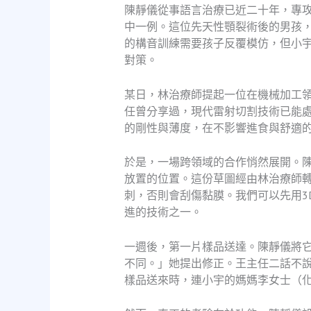
陳靜儀從事語言治療已近二十年，專
中一例。這位先天性顎裂術後的男孩
的構音訓練需要孩子反覆模仿，但小
對策。
某日，林治療師提起一位在機械加工
任曾分享過，現代雷射切割技術已能
的剛性與薄度，在不影響進食與舒適
於是，一場跨領域的合作悄然展開。
放置的位置。這份草圖經由林治療師
刺，否則會刮傷黏膜。我們可以先用3
進的技術之一。
一週後，第一片樣品送達。陳靜儀將
不同。」她提出修正。王主任二話不
樣品送來時，連小宇的媽媽李女士（