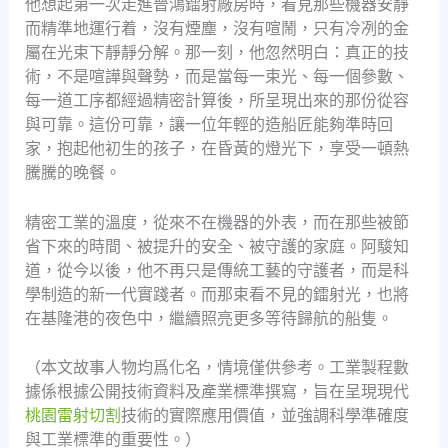
他想起第一次走進晉鴻鐳射廠房時，看見那些機器安靜
而精準地運行着，沒有煙塵，沒有喧鬧，只有冷冽的金
屬在光束下靜靜分解。那一刻，他忽然明白：真正的技
術，不是喧譁與聲勢，而是當每一束光、每一個參數、
每一道工序都經過精密計算後，所呈現出來的那份從容
與可靠。這份可靠，讓一位年輕的造船匠能夠準時回
家，抱起他初生的孩子，在昏黃的燈光下，享受一頓熱
騰騰的晚餐。
精密工業的溫度，從來不在機器的外表，而在那些被節
省下來的時間、被提升的安全、被守護的家庭。阿駿知
道，從今以後，他不再只是傳統工藝的守護者，而是科
學制造的新一代實踐者。而那束看不見的鐳射光，也將
在基隆港的夜色中，繼續照亮更多等待歸航的船隻。
（本文故事人物均爲化名，情境僅供參考。工業製程數
據係根據公開技術資料及產業標準撰寫，旨在呈現現代
桃園雷射切割
技術的實際應用價值，並強調科學準確度
與工業標準的重要性。）