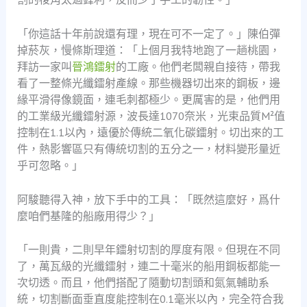
「你這話十年前說還有理，現在可不一定了。」陳伯彈
掉菸灰，慢條斯理道：「上個月我特地跑了一趟桃園，
拜訪一家叫
晉鴻鐳射
的工廠。他們老闆親自接待，帶我
看了一整條光纖鐳射產線。那些機器切出來的鋼板，邊
緣平滑得像鏡面，連毛刺都極少。更厲害的是，他們用
的工業級光纖鐳射源，波長達1070奈米，光束品質M²值
控制在1.1以內，遠優於傳統二氧化碳鐳射。切出來的工
件，熱影響區只有傳統切割的五分之一，材料變形量近
乎可忽略。」
阿駿聽得入神，放下手中的工具：「既然這麼好，爲什
麼咱們基隆的船廠用得少？」
「一則貴，二則早年鐳射切割的厚度有限。但現在不同
了，萬瓦級的光纖鐳射，連二十毫米的船用鋼板都能一
次切透。而且，他們搭配了隨動切割頭和氮氣輔助系
統，切割斷面垂直度能控制在0.1毫米以內，完全符合我