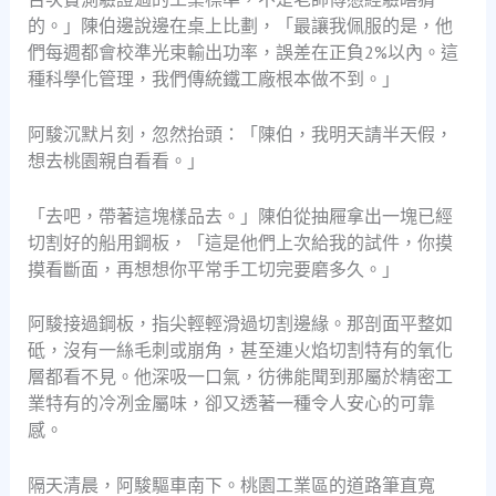
的。」陳伯邊說邊在桌上比劃，「最讓我佩服的是，他
們每週都會校準光束輸出功率，誤差在正負2%以內。這
種科學化管理，我們傳統鐵工廠根本做不到。」
阿駿沉默片刻，忽然抬頭：「陳伯，我明天請半天假，
想去桃園親自看看。」
「去吧，帶著這塊樣品去。」陳伯從抽屜拿出一塊已經
切割好的船用鋼板，「這是他們上次給我的試件，你摸
摸看斷面，再想想你平常手工切完要磨多久。」
阿駿接過鋼板，指尖輕輕滑過切割邊緣。那剖面平整如
砥，沒有一絲毛刺或崩角，甚至連火焰切割特有的氧化
層都看不見。他深吸一口氣，彷彿能聞到那屬於精密工
業特有的冷冽金屬味，卻又透著一種令人安心的可靠
感。
隔天清晨，阿駿驅車南下。桃園工業區的道路筆直寬