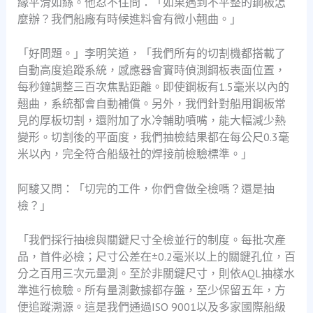
緣平滑如絲。他忍不住問：「如果遇到不平整的鋼板怎
麼辦？我們船廠有時候進料會有微小翹曲。」
「好問題。」李明笑道，「我們所有的切割機都搭載了
自動高度追蹤系統，感應器會實時偵測鋼板表面位置，
每秒鐘調整三百次焦點距離。即使鋼板有1.5毫米以內的
翹曲，系統都會自動補償。另外，我們針對船用鋼板常
見的厚板切割，還附加了水冷輔助噴嘴，能大幅減少熱
變形。切割後的平面度，我們抽檢結果都在每公尺0.3毫
米以內，完全符合船級社的焊接前檢驗標準。」
阿駿又問：「切完的工件，你們會做全檢嗎？還是抽
檢？」
「我們採行抽檢與關鍵尺寸全檢並行的制度。每批次產
品，首件必檢；尺寸公差在±0.2毫米以上的關鍵孔位，百
分之百用三次元量測。至於非關鍵尺寸，則依AQL抽樣水
準進行檢驗。所有量測數據都存盤，至少保留五年，方
便追蹤溯源。這是我們通過ISO 9001以及多家國際船級