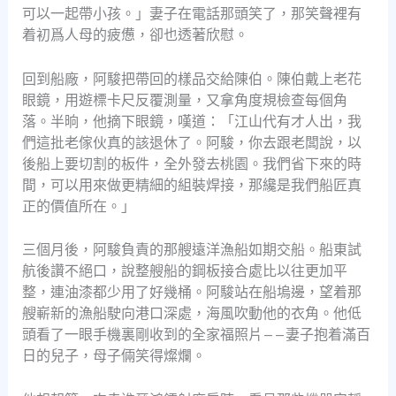
可以一起帶小孩。」妻子在電話那頭笑了，那笑聲裡有
着初爲人母的疲憊，卻也透著欣慰。
回到船廠，阿駿把帶回的樣品交給陳伯。陳伯戴上老花
眼鏡，用遊標卡尺反覆測量，又拿角度規檢查每個角
落。半晌，他摘下眼鏡，嘆道：「江山代有才人出，我
們這批老傢伙真的該退休了。阿駿，你去跟老闆說，以
後船上要切割的板件，全外發去桃園。我們省下來的時
間，可以用來做更精細的組裝焊接，那纔是我們船匠真
正的價值所在。」
三個月後，阿駿負責的那艘遠洋漁船如期交船。船東試
航後讚不絕口，說整艘船的鋼板接合處比以往更加平
整，連油漆都少用了好幾桶。阿駿站在船塢邊，望着那
艘嶄新的漁船駛向港口深處，海風吹動他的衣角。他低
頭看了一眼手機裏剛收到的全家福照片——妻子抱着滿百
日的兒子，母子倆笑得燦爛。