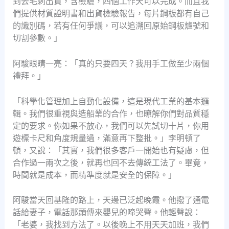
到去毛刺出貨，含檢驗，四個工作天可以完成。而且我
們提供材質證明書和出貨檢驗報告，每片鋼板都有自己
的識別碼，若有任何爭議，可以追溯回原始鋼板爐號和
切割參數。」
阿駿眼睛一亮：「真的只要四天？我用手工做至少兩個
禮拜。」
「科學化管理加上自動化設備，這是現代工業的基本邏
輯。我們很重視與造船業的合作，也瞭解你們對品質穩
定的要求。你如果不放心，我們可以先試切十片，你用
遊標卡尺和角度規量過，滿意再下整批。」李明頓了
頓，又說：「其實，我們很多客戶一開始也有疑慮，但
合作過一兩次之後，就再也回不去傳統工法了。畢竟，
時間就是成本，而精準度就是安全的保障。」
阿駿當天回基隆的路上，天邊已泛起晚霞。他撥了通電
話給妻子，電話那頭傳來嬰兒的啼哭聲。他輕聲說：
「老婆，我找到方法了。以後晚上不用天天加班，我們