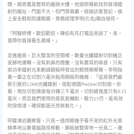
闊，兩旁盡是整齊的廠辦大樓。他按照導航找到晉鴻鐳
射的廠址，門面不大，但門禁森嚴。經過訪客登記，換
上安全鞋和防護眼鏡，業務經理李明(化名)親自接待。
「阿駿師傅，歡迎歡迎。陳伯有先打電話來說了。來，
我帶你直接看生產線。」
走進廠房，巨大整潔的空間裡，數臺光纖鐳射切割機正
安靜地運轉。沒有刺鼻的煙塵，沒有震耳的噪音，只有
高功率鐳射光束劃過鋼板時發出的輕微嘶嘶聲。李明指
着一臺正在切割六毫米船用鋼板的機器：「這是我們最
新引進的12kW光纖鐳射，搭配德國Precitec切割頭。你
看，現在切割速度每分鐘三千毫米，切割縫寬度只有0.15
毫米。而且我們使用的是氮氣輔助，壓力15巴，能有效
吹除熔渣，確保斷面光亮無氧化。」
阿駿湊近觀察窗，只見一道肉眼幾乎看不見的紅外光束
精準地沿着電腦路徑移動，鋼板被整齊地一分爲二，邊