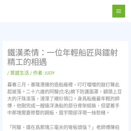
跳
至
主
要
內
容
鐵漢柔情：一位年輕船匠與鐳射
精工的相遇
/
質感生活
/ 作者:
JUDY
暮春三月，基隆港邊的造船廠裡，叮叮噹噹的敲打聲此
起彼落。二十六歲的阿駿(化名)摘下防護面罩，額頭上豆
大的汗珠滾落，浸溼了襯衫領口。身爲船廠最年輕的師
傅，他剛完成一艘遠洋漁船的部分骨架組裝，但望着手
中那塊需要修整的鋼板，眉宇間卻浮現一絲愁緒。
「阿駿，還在爲那塊三毫米的彎板煩惱？」老師傅陳伯