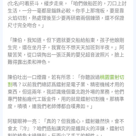
(化名)叼着菸斗，緩步走來，「咱們做船匠的，刀口上討
生活，一分一毫都是錙銖必較。你手上那塊板，要是靠
火焰切割，熱處理後至少要再研磨兩個鐘頭，還不保證
尺寸完全吻合。」
「陳伯，我知道。但下週就要交船給船東，孩子他娘剛
生完，還在坐月子，我實在不想天天加班到半夜。」阿
駿苦笑，從口袋掏出一張泛黃的嬰兒超音波照片，臉上
難得露出柔和神色。
陳伯吐出一口煙霧，若有所思：「你聽說過
桃園雷射切
割
嗎？以前我們總認爲鐳射是電子業、精密機械才用的
東西，但這兩年，我認識幾個臺北跑外場的業務，他們
專門替船廠代工鈑金件，用的就是鐳射切割機。那精準
度，嘖嘖，連我們老師傅都自嘆弗如。」
阿駿眼神一亮：「真的？但我擔心，鐳射雖然快，會不
會太『冷』？咱們造船講究的是鐵與火的淬鍊，鐳射切
割的棱角太過鋒利，反而少了手工的韌性。」