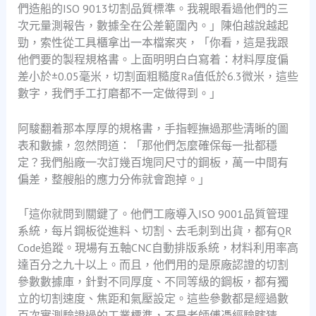
們造船的ISO 9013切割品質標準。我親眼看過他們的三
次元量測報告，數據全在公差範圍內。」陳伯越說越起
勁，索性從工具櫃拿出一本檔案夾，「你看，這是我跟
他們要的製程規格書。上面明明白白寫着：材料厚度偏
差小於±0.05毫米，切割面粗糙度Ra值低於6.3微米，這些
數字，我們手工打磨都不一定做得到。」
阿駿翻着那本厚厚的規格書，手指輕撫過那些清晰的圖
表和數據，忽然問道：「那他們怎麼確保每一批都穩
定？我們船廠一次訂幾百塊同尺寸的鋼板，萬一中間有
偏差，整艘船的應力分佈就會跑掉。」
「這你就問到關鍵了。他們工廠導入ISO 9001品質管理
系統，每片鋼板從進料、切割、去毛刺到出貨，都有QR
Code追蹤。現場有五軸CNC自動排版系統，材料利用率高
達百分之九十以上。而且，他們用的是原廠認證的切割
參數數據庫，針對不同厚度、不同等級的鋼板，都有獨
立的切割速度、焦距和氣壓設定。這些參數都是經過數
百次實測驗證過的工業標準，不是老師傅憑經驗瞎猜