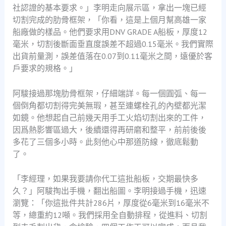
社認證的基本要求。」李明走向展示區，拿出一塊已經
切割完成的肋骨框架，「你看，這是上個月幫高雄一家
船廠做的樣品。他們要求用DNV GRADE A船板，厚度12
毫米，切割後斷面垂直度誤差不超過0.15毫米。我們實際
出貨前量測，誤差值落在0.07到0.11毫米之間，遠優於客
戶要求的規格。」
阿駿接過那塊肋骨框架，仔細端詳。每一個圓弧、每一
個倒角都切割得完美無瑕，甚至連螺栓孔的內壁都光潔
如鏡。他想起自己前幾天用手工火焰切割出來的工件，
因爲熱影響區過大，後續還得再研磨和整平，前前後後
多花了三個多小時。此刻他心中那道防線，徹底鬆動
了。
「李經理，如果我要請你代工這批船板，交期最快多
久？」阿駿掏出手機，翻出船圖。李明接過手機，迅速
瀏覽：「你這批件共計286片，厚度從6毫米到16毫米不
等，總重約12噸。我們採用全自動排程，從進料、切割