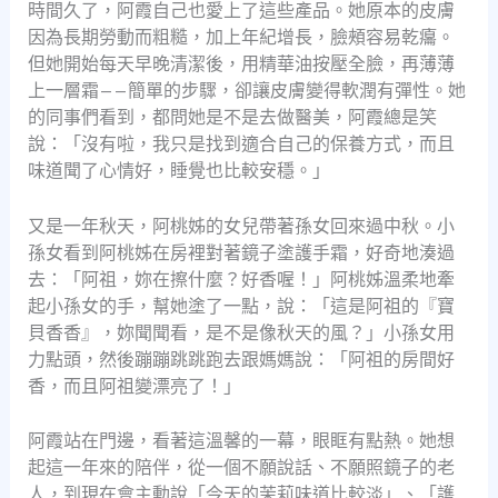
時間久了，阿霞自己也愛上了這些產品。她原本的皮膚
因為長期勞動而粗糙，加上年紀增長，臉頰容易乾癟。
但她開始每天早晚清潔後，用精華油按壓全臉，再薄薄
上一層霜——簡單的步驟，卻讓皮膚變得軟潤有彈性。她
的同事們看到，都問她是不是去做醫美，阿霞總是笑
說：「沒有啦，我只是找到適合自己的保養方式，而且
味道聞了心情好，睡覺也比較安穩。」
又是一年秋天，阿桃姊的女兒帶著孫女回來過中秋。小
孫女看到阿桃姊在房裡對著鏡子塗護手霜，好奇地湊過
去：「阿祖，妳在擦什麼？好香喔！」阿桃姊溫柔地牽
起小孫女的手，幫她塗了一點，說：「這是阿祖的『寶
貝香香』，妳聞聞看，是不是像秋天的風？」小孫女用
力點頭，然後蹦蹦跳跳跑去跟媽媽說：「阿祖的房間好
香，而且阿祖變漂亮了！」
阿霞站在門邊，看著這溫馨的一幕，眼眶有點熱。她想
起這一年來的陪伴，從一個不願說話、不願照鏡子的老
人，到現在會主動說「今天的茉莉味道比較淡」、「護