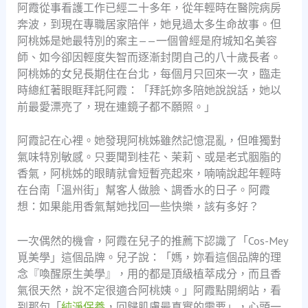
阿霞從事看護工作已經二十多年，從年輕時在醫院病房
奔波，到現在專職居家陪伴，她見過太多生命故事。但
阿桃姊是她最特別的案主——一個曾經是府城知名美容
師、如今卻因輕度失智而逐漸封閉自己的八十歲長者。
阿桃姊的女兒長期住在台北，每個月只回來一次，臨走
時總紅著眼眶拜託阿霞：「拜託妳多陪她說說話，她以
前最愛漂亮了，現在連鏡子都不願照。」
阿霞記在心裡。她發現阿桃姊雖然記憶混亂，但唯獨對
氣味特別敏感。只要聞到桂花、茉莉、或是老式胭脂的
香氣，阿桃姊的眼睛就會短暫亮起來，喃喃說起年輕時
在台南「溫州街」幫客人做臉、調香水的日子。阿霞
想：如果能用香氣幫她找回一些快樂，該有多好？
一次偶然的機會，阿霞在兒子的推薦下認識了「Cos-Mey
覓美學」這個品牌。兒子說：「媽，妳看這個品牌的理
念『喚醒原生美學』，用的都是頂級植萃成分，而且香
氣很天然，說不定很適合阿桃姨。」阿霞點開網站，看
到那句「
純淨保養
，回歸肌膚最真實的需要」，心頭一