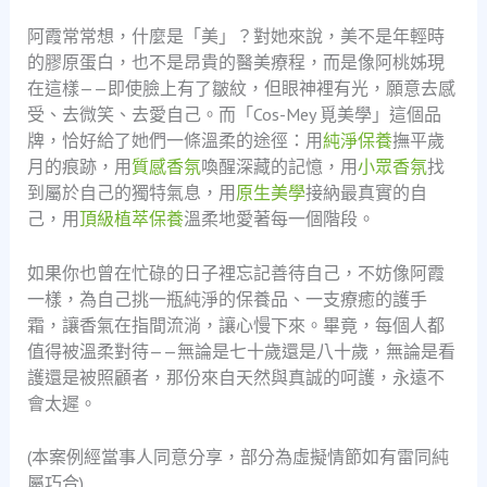
阿霞常常想，什麼是「美」？對她來說，美不是年輕時
的膠原蛋白，也不是昂貴的醫美療程，而是像阿桃姊現
在這樣——即使臉上有了皺紋，但眼神裡有光，願意去感
受、去微笑、去愛自己。而「Cos-Mey 覓美學」這個品
牌，恰好給了她們一條溫柔的途徑：用
純淨保養
撫平歲
月的痕跡，用
質感香氛
喚醒深藏的記憶，用
小眾香氛
找
到屬於自己的獨特氣息，用
原生美學
接納最真實的自
己，用
頂級植萃保養
溫柔地愛著每一個階段。
如果你也曾在忙碌的日子裡忘記善待自己，不妨像阿霞
一樣，為自己挑一瓶純淨的保養品、一支療癒的護手
霜，讓香氣在指間流淌，讓心慢下來。畢竟，每個人都
值得被溫柔對待——無論是七十歲還是八十歲，無論是看
護還是被照顧者，那份來自天然與真誠的呵護，永遠不
會太遲。
(本案例經當事人同意分享，部分為虛擬情節如有雷同純
屬巧合)