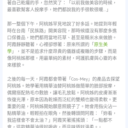
著自己乾癟的手，忽然笑了：「以前我做美容的時候，
最喜歡幫客人按摩手，她們都說我的手很軟很暖…」
那一整個下午，阿桃姊罕見地說了好多話。她提到年輕
時在台南「民族路」開美容院，那時候還沒有那麼多進
口保養品，她們都用當地花草、甚至是糙米水來做臉。
阿霞靜靜聽著，心裡卻想著：原來所謂的「
原生美
學
」，並不是追求什麼昂貴的儀器或複雜的步驟，而是
像阿桃姊那樣，用最單純的素材，呵護肌膚與心靈的本
來樣貌。
之後的每一天，阿霞都會帶著「Cos-Mey」的產品去探望
阿桃姊。她學著用精華油替阿桃姊做簡單的臉部按摩，
偶爾搭配熱毛巾敷臉，讓毛孔放鬆。阿桃姊的皮膚漸漸
恢復光澤，原本因為乾燥而泛紅的雙頰也變得柔軟。更
重要的是，阿桃姊開始願意照鏡子了。她會用指尖沾一
點精華油，輕輕拍在眼角，然後轉頭問阿霞：「妳看，
我這樣會不會太油？」阿霞笑著搖搖頭：「一點都不
會，這款精華油很好吸收，而且味道好溫柔。」