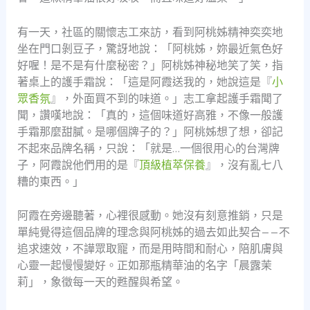
有一天，社區的關懷志工來訪，看到阿桃姊精神奕奕地
坐在門口剝豆子，驚訝地說：「阿桃姊，妳最近氣色好
好喔！是不是有什麼秘密？」阿桃姊神秘地笑了笑，指
著桌上的護手霜說：「這是阿霞送我的，她說這是『
小
眾香氛
』，外面買不到的味道。」志工拿起護手霜聞了
聞，讚嘆地說：「真的，這個味道好高雅，不像一般護
手霜那麼甜膩。是哪個牌子的？」阿桃姊想了想，卻記
不起來品牌名稱，只說：「就是…一個很用心的台灣牌
子，阿霞說他們用的是『
頂級植萃保養
』，沒有亂七八
糟的東西。」
阿霞在旁邊聽著，心裡很感動。她沒有刻意推銷，只是
單純覺得這個品牌的理念與阿桃姊的過去如此契合——不
追求速效，不譁眾取寵，而是用時間和耐心，陪肌膚與
心靈一起慢慢變好。正如那瓶精華油的名字「晨露茉
莉」，象徵每一天的甦醒與希望。