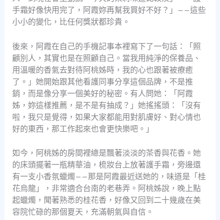
手霜好像快用完了，阿霞妳再幫我買好不好？」——這些
小小的變化，比任何獎狀都珍貴。
後來，阿霞在自己的手機記事本裡寫下了一句話：「照
顧別人，其實也是在照顧自己。當我用純淨的保養品、
用溫暖的香氣去對待阿桃姊時，我的心也跟著被療癒
了。」她開始跟其他看護同事分享這個品牌，不是推
銷，而是像分享一個美好的秘密。有人問她：「阿霞
姊，妳這樣推薦，是不是有抽成？」她搖搖頭：「沒有
啦，我只是覺得，如果大家都能用對肌膚好、對心情也
好的東西，那工作起來也會更快樂吧。」
如今，阿桃姊的房間裡總是飄著淡淡的茶香與花香。她
的床頭擺著一瓶精華油，梳妝台上放著護手霜，旁邊還
有一支小香氛蠟燭——那是阿霞最近送她的，味道是「桂
花烏龍」，非常適合台南的老巷弄。阿桃姊說，晚上點
起蠟燭，聞著熟悉的桂花香，好像又回到二十幾歲在美
容院忙碌的那個夏天，充滿朝氣與自信。