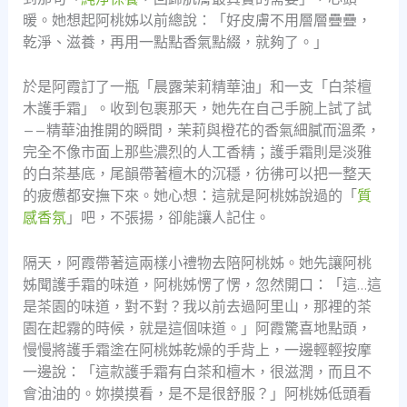
暖。她想起阿桃姊以前總說：「好皮膚不用層層疊疊，
乾淨、滋養，再用一點點香氣點綴，就夠了。」
於是阿霞訂了一瓶「晨露茉莉精華油」和一支「白茶檀
木護手霜」。收到包裹那天，她先在自己手腕上試了試
——精華油推開的瞬間，茉莉與橙花的香氣細膩而溫柔，
完全不像市面上那些濃烈的人工香精；護手霜則是淡雅
的白茶基底，尾韻帶著檀木的沉穩，彷彿可以把一整天
的疲憊都安撫下來。她心想：這就是阿桃姊說過的「
質
感香氛
」吧，不張揚，卻能讓人記住。
隔天，阿霞帶著這兩樣小禮物去陪阿桃姊。她先讓阿桃
姊聞護手霜的味道，阿桃姊愣了愣，忽然開口：「這…這
是茶園的味道，對不對？我以前去過阿里山，那裡的茶
園在起霧的時候，就是這個味道。」阿霞驚喜地點頭，
慢慢將護手霜塗在阿桃姊乾燥的手背上，一邊輕輕按摩
一邊說：「這款護手霜有白茶和檀木，很滋潤，而且不
會油油的。妳摸摸看，是不是很舒服？」阿桃姊低頭看