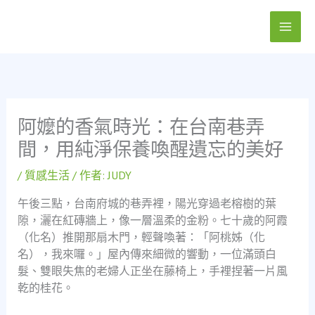
跳
至
主
要
內
容
阿嬤的香氣時光：在台南巷弄
間，用純淨保養喚醒遺忘的美好
/
質感生活
/ 作者:
JUDY
午後三點，台南府城的巷弄裡，陽光穿過老榕樹的葉
隙，灑在紅磚牆上，像一層溫柔的金粉。七十歲的阿霞
（化名）推開那扇木門，輕聲喚著：「阿桃姊（化
名），我來囉。」屋內傳來細微的響動，一位滿頭白
髮、雙眼失焦的老婦人正坐在藤椅上，手裡捏著一片風
乾的桂花。