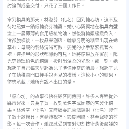
討論到成品交付，只花了三個工作日。
拿到模具的那天，林淑芬（化名）回到糖心坊，迫不及
待地熬煮一鍋低糖麥芽糖漿。她小心翼翼地在模具內壁
塗上一層薄薄的食用級植物油，然後將糖漿緩緩倒入。
冷卻脫模後，一枚晶瑩剔透、輪廓分明的糖果出現在她
掌心：母親的髮絲清晰可數，嬰兒的小手緊緊抓著衣
襟，連指甲的形狀都隱約可見。她將糖果放在窗前，陽
光穿透琥珀色的糖體，投射出溫柔的光影。那一刻，她
想起了自己每天早起為兒子準備便當的清晨，想起了兒
子在幼稚園門口揮手說再見的模樣。這枚小小的糖果，
彷彿承載了她所有說不出口的愛。
「糖心坊」的故事很快在顧客間傳開。許多人專程從外
縣市趕來，只為了買一枚刻著名字或圖案的客製化糖
果。林淑芬（化名）又陸續委託晉鴻鐳射（化名）製作
了數十款模具，有婚禮祝福、節慶圖騰、甚至寵物的剪
影。每一次合作，她都感受到雷射切割技術背後嚴謹的