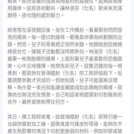
模具，結合金屬的強度與陶瓷的耐腐蝕性，能夠延長使
用壽命。這些技術動向，讓林淑芬（化名）對未來充滿
期待，卻也隱約感到壓力。
她常常在深夜關店後，坐在工作檯前，看著那些閃閃發
亮的模具。每一道切割線條，都像是命運為她劃開的出
路。然而，兒子的青春期正悄然來臨，他開始抱怨媽媽
總是在忙，連親子活動都沒時間參加。林淑芬（化名）
握著一枚剛脫模的糖果，上面刻著兒子最喜歡的恐龍圖
案，心中五味雜陳。她想告訴兒子，這隻恐龍的每一根
骨刺，都是她在晉鴻鐳射（化名）的工程師協助下，反
覆調整參數才完成的。但她知道，兒子可能還無法理
解，為什麼一束光就能讓金屬變成如此精緻的模樣，就
像她也無法完全預測，自己和這家桃園雷射切割廠商的
合作，最終會將她帶往何方。
某日，陳工程師來電，說晉鴻鐳射（化名）即將引進一
台超快雷射加工機，脈衝寬度可達皮秒等級，能夠在不
產生熱影響的情況下切割更脆弱的材料，例如矽膠或玻