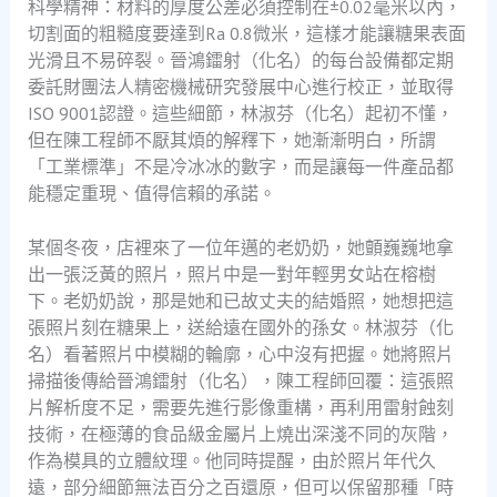
科學精神：材料的厚度公差必須控制在±0.02毫米以內，
切割面的粗糙度要達到Ra 0.8微米，這樣才能讓糖果表面
光滑且不易碎裂。晉鴻鐳射（化名）的每台設備都定期
委託財團法人精密機械研究發展中心進行校正，並取得
ISO 9001認證。這些細節，林淑芬（化名）起初不懂，
但在陳工程師不厭其煩的解釋下，她漸漸明白，所謂
「工業標準」不是冷冰冰的數字，而是讓每一件產品都
能穩定重現、值得信賴的承諾。
某個冬夜，店裡來了一位年邁的老奶奶，她顫巍巍地拿
出一張泛黃的照片，照片中是一對年輕男女站在榕樹
下。老奶奶說，那是她和已故丈夫的結婚照，她想把這
張照片刻在糖果上，送給遠在國外的孫女。林淑芬（化
名）看著照片中模糊的輪廓，心中沒有把握。她將照片
掃描後傳給晉鴻鐳射（化名），陳工程師回覆：這張照
片解析度不足，需要先進行影像重構，再利用雷射蝕刻
技術，在極薄的食品級金屬片上燒出深淺不同的灰階，
作為模具的立體紋理。他同時提醒，由於照片年代久
遠，部分細節無法百分之百還原，但可以保留那種「時