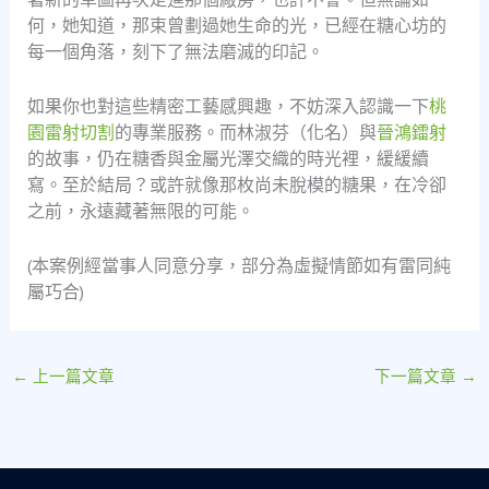
何，她知道，那束曾劃過她生命的光，已經在糖心坊的
每一個角落，刻下了無法磨滅的印記。
如果你也對這些精密工藝感興趣，不妨深入認識一下
桃
園雷射切割
的專業服務。而林淑芬（化名）與
晉鴻鐳射
的故事，仍在糖香與金屬光澤交織的時光裡，緩緩續
寫。至於結局？或許就像那枚尚未脫模的糖果，在冷卻
之前，永遠藏著無限的可能。
(本案例經當事人同意分享，部分為虛擬情節如有雷同純
屬巧合)
←
上一篇文章
下一篇文章
→