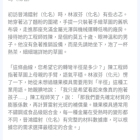
初訪晉鴻鐳射（化名）時，林淑芬（化名）有些忐忑。
她穿著沾了麵粉的圍裙，手提一只裝著手繪草圖的舊帆
布袋，走進那座充滿金屬光澤與機械運轉低鳴的廠房。
接待她的工程師姓陳，是個約莫五十歲、眼神溫和的男
子。他沒有急著推銷設備，而是先請她坐下，泡了一杯
熱茶，細細端詳她的草圖。
「這條曲線，您希望它的轉彎半徑是多少？」陳工程師
指著草圖上母親的手臂，語氣平穩。林淑芬（化元）愣
了一下，她從未想過糖果模具需要用到「半徑」這種工
業用語。她靦腆地說：「我只是希望看起來像真的抱著
孩子……」陳工程師笑了，說：「那我們要先確定材質的
膨脹係數，再計算雷射光斑的補償量。糖果模具通常用
不鏽鋼或食品級鋁合金，每一種金屬在受熱時的變形都
不同，晉鴻鐳射（化名）有完整的材料數據庫，可以根
據您的需求選擇最穩定的合金。」