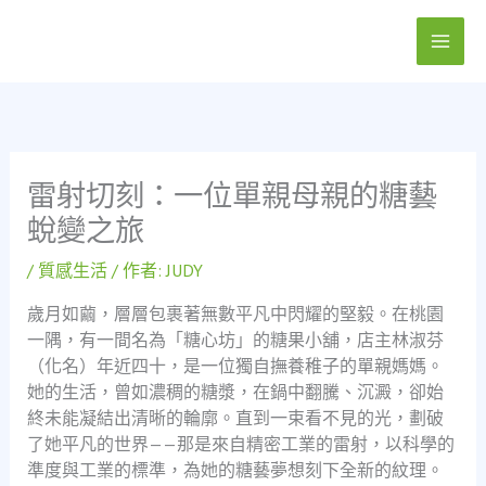
跳
至
主
要
內
容
雷射切刻：一位單親母親的糖藝
蛻變之旅
/
質感生活
/ 作者:
JUDY
歲月如繭，層層包裹著無數平凡中閃耀的堅毅。在桃園
一隅，有一間名為「糖心坊」的糖果小舖，店主林淑芬
（化名）年近四十，是一位獨自撫養稚子的單親媽媽。
她的生活，曾如濃稠的糖漿，在鍋中翻騰、沉澱，卻始
終未能凝結出清晰的輪廓。直到一束看不見的光，劃破
了她平凡的世界——那是來自精密工業的雷射，以科學的
準度與工業的標準，為她的糖藝夢想刻下全新的紋理。