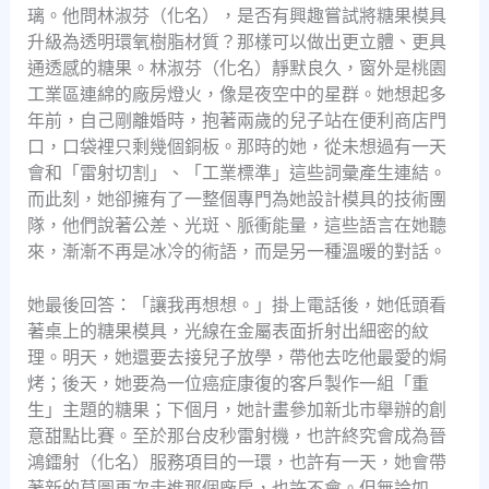
璃。他問林淑芬（化名），是否有興趣嘗試將糖果模具
升級為透明環氧樹脂材質？那樣可以做出更立體、更具
通透感的糖果。林淑芬（化名）靜默良久，窗外是桃園
工業區連綿的廠房燈火，像是夜空中的星群。她想起多
年前，自己剛離婚時，抱著兩歲的兒子站在便利商店門
口，口袋裡只剩幾個銅板。那時的她，從未想過有一天
會和「雷射切割」、「工業標準」這些詞彙產生連結。
而此刻，她卻擁有了一整個專門為她設計模具的技術團
隊，他們說著公差、光斑、脈衝能量，這些語言在她聽
來，漸漸不再是冰冷的術語，而是另一種溫暖的對話。
她最後回答：「讓我再想想。」掛上電話後，她低頭看
著桌上的糖果模具，光線在金屬表面折射出細密的紋
理。明天，她還要去接兒子放學，帶他去吃他最愛的焗
烤；後天，她要為一位癌症康復的客戶製作一組「重
生」主題的糖果；下個月，她計畫參加新北市舉辦的創
意甜點比賽。至於那台皮秒雷射機，也許終究會成為晉
鴻鐳射（化名）服務項目的一環，也許有一天，她會帶
著新的草圖再次走進那個廠房，也許不會。但無論如