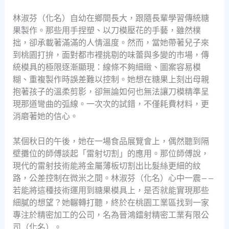
林淑芬（化名）自幼在鄉間長大，跟隨長輩學習傳統糖
果製作。那些用手捏塑、以刀模壓花的手藝，雖然樸
拙，卻承載著滿滿的人情溫度。然而，當她帶著兒子來
到桃園打拚，面對都市裡挑剔的味蕾與多變的市場，傳
統模具的極限逐漸顯現：線條不夠細緻、圖案容易模
糊、重複製作時誤差難以控制。她想在糖果上刻出母親
抱著孩子的溫柔剪影，卻無論如何也無法讓刀模精準呈
現那道彎曲的弧線。一次次的試錯，不僅耗費材料，更
消磨著她的信心。
某個秋日的午後，她在一場食品展覽會上，偶然聽到隔
壁攤位的師傅談起「雷射切割」的應用。那位師傅說，
現代的雷射技術能將金屬薄板切割出比髮絲更細的紋
路，公差控制在微米之間。林淑芬（化名）心中一震——
若能將這種技術運用到糖果模具上，是否就能實現那些
細膩的想望？她輾轉打聽，終於在桃園工業區找到一家
專注於精密加工的公司，名為晉鴻鐳射精密工業有限公
司（化名）。