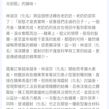
光斑駁」的韻味。
林淑芬（化名）將這個想法轉告老奶奶，老奶奶卻笑
了：「斑駁才是真實啊，就像我們走過的日子。」一個
月後，糖果完成。老奶奶的孫女在視訊中看到那枚糖
果，淚水奪眶而出——糖果上，祖父的領帶、祖母的髮
簪，甚至當年榕樹下垂落的氣根，都隱約可辨，雖然邊
緣略帶懷舊的模糊，卻更顯深情。這一刻，林淑芬（化
名）深深體會：雷射切割不僅是科學與工業的結晶，更
是傳遞情感的精準媒介。
隨著訂單越來越多，林淑芬（化名）開始思考擴大產
能。她聽說有些糖果業者嘗試引進小型雷射雕刻機，直
接在糖果表面打標，但她和晉鴻鐳射（化名）討論後，
發現那樣的工法容易破壞糖體的結構，且無法做出立體
壓紋。陳工程師建議她沿用模具注塑的方式，並提出可
以設計一組多穴模具，一次壓出六枚糖果，提升效率。
同時，晉鴻鐳射（化名）也正在開發一種新型複合材料