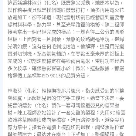
這番話讓林淑芬（化名）既震驚又感動。她原本以為，
製作糖果模具就是找個鐵匠敲敲打打，頂多再用電火花
放電加工。卻不知道，現代雷射切割已經發展到需要考
慮材料科學、熱力學、甚至光學路徑的模擬。陳工程師
接著拿出一個已經完成的樣品：一塊直徑三公分的圓形
鋁板，上面刻著一片楓葉，葉脈的紋路纖毫畢現，邊緣
光滑如鏡，沒有任何毛刺或熔渣。他解釋，這是用光纖
雷射切割機，配合氮氣輔助，在零點五毫米厚的鋁板上
完成的，切割速度穩定在每秒兩百毫米，雷射功率經過
多次校準，確保熱影響區小於十微米。這些數據，都嚴
格遵循工業標準ISO 9013的品質分級。
林淑芬（化名）輕輕撫摸那片楓葉，指尖感受到的平整
與細膩，遠超她見過的任何手工模具。她當下決定，委
託晉鴻鐳射（化名）製作一套母親懷抱嬰兒的糖果壓
模。陳工程師為她設計了一套完整的製程：先用3D繪圖
軟體將草圖轉換成向量檔案，進行路徑優化，避免尖角
應力集中；接著在電腦上模擬切割過程，調整焦點位置
與氣體壓力；最後才在機台上正式加工。整個過程，從