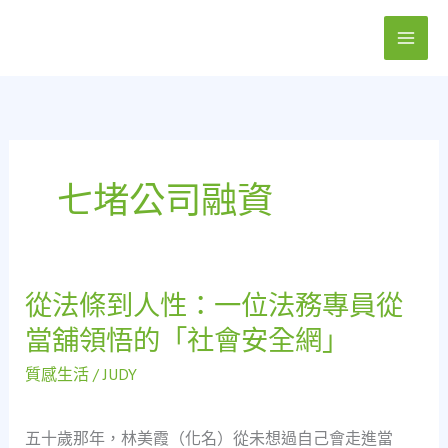
跳
至
主
要
內
容
七堵公司融資
從法條到人性：一位法務專員從
從
法
當舖領悟的「社會安全網」
條
到
質感生活
/
JUDY
人
性：
五十歲那年，林美霞（化名）從未想過自己會走進當
一