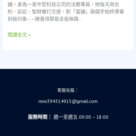
舖。身為一家中型科技公司的法務專員，她每天與合
位
約、訴訟、智財權打交道，對「當舖」兩個字始終帶著
法
刻板印象——總覺得那是走投無路…
務
專
閱讀全文 »
員
從
當
舖
領
悟
的
「社
客服信箱：
會
安
mns394314915@gmail.com
全
網」
服務時間：
週一至週五 09:00 – 18:00