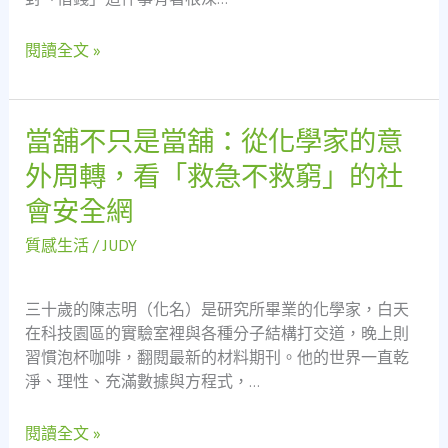
鋪：
姨
一
的
閱讀全文 »
場
「三
顛
重
覆
借
想
錢」
當舖不只是當舖：從化學家的意
當
像
故
舖
外周轉，看「救急不救窮」的社
的
事
不
借
會安全網
只
錢
是
體
質感生活
/
JUDY
當
驗
舖：
從
三十歲的陳志明（化名）是研究所畢業的化學家，白天
化
在科技園區的實驗室裡與各種分子結構打交道，晚上則
學
習慣泡杯咖啡，翻閱最新的材料期刊。他的世界一直乾
家
淨、理性、充滿數據與方程式，…
的
意
閱讀全文 »
外