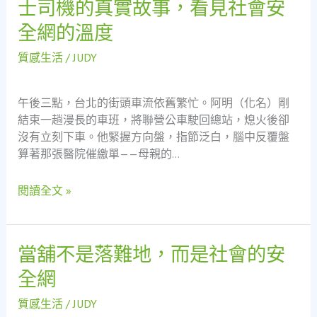
士司機的真實故事，看見社會安
會
不
安
全網的溫度
只
全
是
網？
質感生活
/
JUDY
借
錢
的
午後三點，台北的街頭車流依舊繁忙。阿明（化名）剛
地
結束一趟漫長的車班，將聯營公車駛回總站，熄火後卻
方：
沒有立刻下車。他緊握方向盤，指節泛白，腦中反覆盤
一
算著那張醫院催繳單——母親的…
個
巴
閱讀全文 »
士
司
機
當舖不是落難地，而是社會的安
當
的
舖
真
全網
不
實
是
故
質感生活
/
JUDY