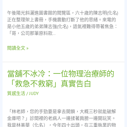
落
事，
難
看
午後陽光斜灑進圖書館的閱覽區，六十歲的陳志明(化名)
地，
見
正在整理架上書冊，手機震動打斷了他的思緒。來電的
而
社
是小他五歲的弟弟陳志強(化名)，語氣裡難得帶著焦急：
是
會
「哥，公司那筆原料款…
社
安
會
全
閱讀全文 »
的
網
安
的
全
溫
網
度
當舖不冰冷：一位物理治療師的
當
舖
「救急不救窮」真實告白
不
冰
質感生活
/
JUDY
冷：
一
「林老師，您的手勁要是拿去開鎖，大概三秒就能破解
位
金庫吧？」診間裡的老病人一邊揉著肩膀一邊開玩笑。
物
我是林美華（化名），今年四十出頭，在三重執業的物
理