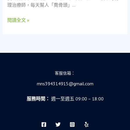
理治療師，每天幫人「喬骨頭」…
治
療
閱讀全文 »
師
的
「救
急
不
救
窮」
真
客服信箱：
實
告
mns394314915@gmail.com
白
服務時間：
週一至週五 09:00 – 18:00