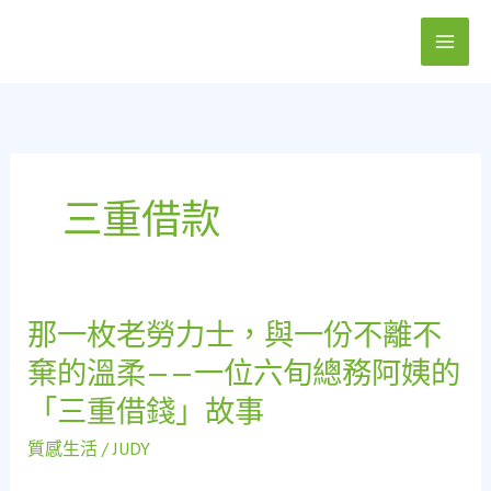
跳
至
主
要
內
容
三重借款
那一枚老勞力士，與一份不離不
那
一
棄的溫柔——一位六旬總務阿姨的
枚
「三重借錢」故事
老
勞
質感生活
/
JUDY
力
士，