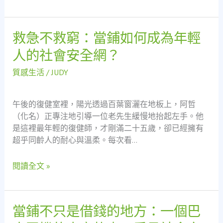
周
轉，
救急不救窮：當鋪如何成為年輕
救
看
急
「救
人的社會安全網？
不
急
救
不
質感生活
/
JUDY
窮：
救
當
窮」
午後的復健室裡，陽光透過百葉窗灑在地板上，阿哲
鋪
的
（化名）正專注地引導一位老先生緩慢地抬起左手。他
如
社
是這裡最年輕的復健師，才剛滿二十五歲，卻已經擁有
何
會
超乎同齡人的耐心與溫柔。每次看…
成
安
為
全
閱讀全文 »
年
網
輕
人
的
當鋪不只是借錢的地方：一個巴
當
社
鋪