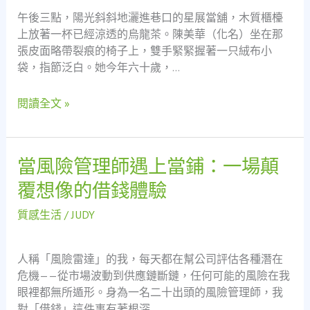
與
午後三點，陽光斜斜地灑進巷口的星展當舖，木質櫃檯
一
上放著一杯已經涼透的烏龍茶。陳美華（化名）坐在那
份
張皮面略帶裂痕的椅子上，雙手緊緊握著一只絨布小
不
袋，指節泛白。她今年六十歲，…
離
不
閱讀全文 »
棄
的
溫
當風險管理師遇上當鋪：一場顛
當
柔
風
——
覆想像的借錢體驗
險
一
管
位
質感生活
/
JUDY
理
六
師
旬
人稱「風險雷達」的我，每天都在幫公司評估各種潛在
遇
總
危機——從市場波動到供應鏈斷鏈，任何可能的風險在我
上
務
眼裡都無所遁形。身為一名二十出頭的風險管理師，我
當
阿
對「借錢」這件事有著根深…