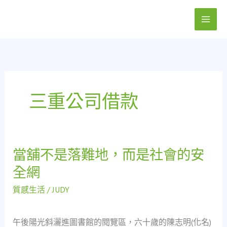
跳
至
主
要
內
容
三重公司借款
當舖不是落難地，而是社會的安
當
舖
全網
不
是
質感生活
/
JUDY
落
難
午後陽光斜灑進圖書館的閱覽區，六十歲的陳志明(化名)
地，