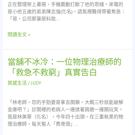
正在整理架上書冊，手機震動打斷了他的思緒。來電的
而
是小他五歲的弟弟陳志強(化名)，語氣裡難得帶著焦急：
是
「哥，公司那筆原料款…
社
會
閱讀全文 »
的
安
全
網
當舖不冰冷：一位物理治療師的
當
舖
「救急不救窮」真實告白
不
冰
質感生活
/
JUDY
冷：
一
「林老師，您的手勁要是拿去開鎖，大概三秒就能破解
位
金庫吧？」診間裡的老病人一邊揉著肩膀一邊開玩笑。
物
我是林美華（化名），今年四十出頭，在三重執業的物
理
理治療師，每天幫人「喬骨頭」…
治
療