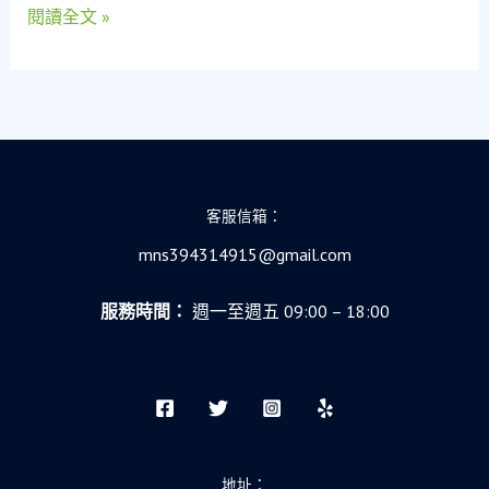
閱讀全文 »
師
的
「救
急
不
救
窮」
真
客服信箱：
實
告
mns394314915@gmail.com
白
服務時間：
週一至週五 09:00 – 18:00
地址：