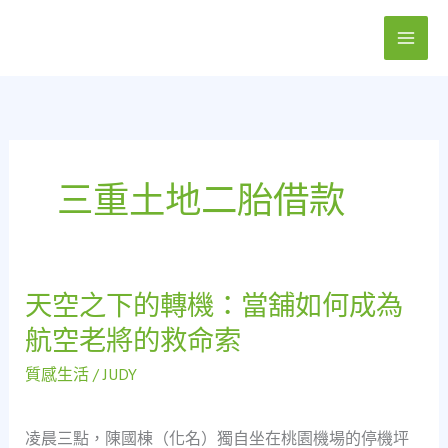
跳
至
主
要
內
容
三重土地二胎借款
天空之下的轉機：當舖如何成為
天
空
航空老將的救命索
之
下
質感生活
/
JUDY
的
轉
凌晨三點，陳國棟（化名）獨自坐在桃園機場的停機坪
機：