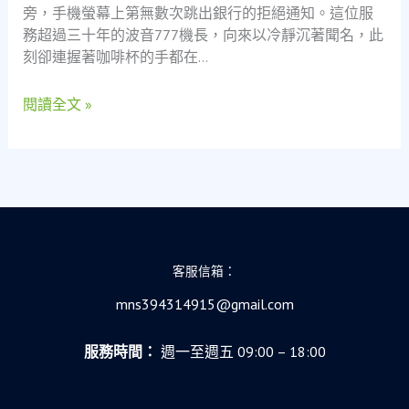
旁，手機螢幕上第無數次跳出銀行的拒絕通知。這位服
當
務超過三十年的波音777機長，向來以冷靜沉著聞名，此
舖
刻卻連握著咖啡杯的手都在…
如
何
閱讀全文 »
成
為
航
空
老
將
的
救
客服信箱：
命
索
mns394314915@gmail.com
服務時間：
週一至週五 09:00 – 18:00