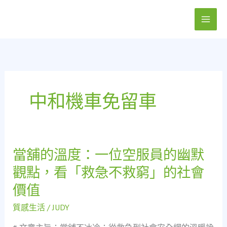
跳
至
主
要
內
容
中和機車免留車
當舖的溫度：一位空服員的幽默
當
舖
觀點，看「救急不救窮」的社會
的
價值
溫
度：
質感生活
/
JUDY
一
位