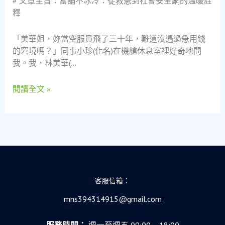
# 文章主旨：當舖不冰冷：從救急到社會安全網的溫暖詮
空
釋
服
員
「美華姐，妳當空服員飛了三十年，難道沒遇過急用錢
的
的窘境嗎？」同事小珍(化名)在機艙休息室裡好奇地問
幽
我。我，林美華(…
默
觀
閱讀全文 »
點，
看
「救
急
不
救
窮」
的
客服信箱：
社
mns394314915@gmail.com
會
價
服務時間：
週一至週五 09:00 – 18:00