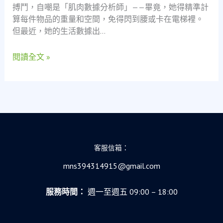
搏鬥，自嘲是「肌肉數據分析師」——畢竟，她得精準計
暖
算每件物品的重量和空間，免得閃到腰或卡在電梯裡。
救
但最近，她的生活數據出…
急：
一
閱讀全文 »
位
搬
家
工
人
的
當
舖
客服信箱：
復
仇
mns394314915@gmail.com
記
服務時間：
週一至週五 09:00 – 18:00