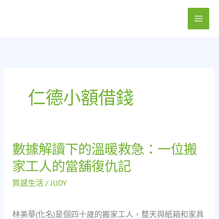
跳
至
主
要
內
容
仁德小額借錢
數據解讀下的溫暖救急：一位搬
數
據
家工人的當舖復仇記
解
讀
質感生活
/
JUDY
下
的
林美華(化名)是個四十歲的搬家工人，整天與紙箱和家具
溫