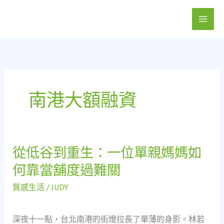
跳
至
主
要
內
容
南港大額融資
從低谷到重生：一位單親媽媽如
從
低
何靠當舖度過難關
谷
到
質感生活
/
JUDY
重
生：
深夜十一點，台北南港的街燈拉長了單薄的身影。林若
一