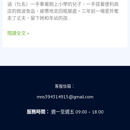
涵（化名）一手牽著剛上小學的兒子，一手提著便利商
位
店的微波食品，疲憊地走回租屋處。三年前一場意外奪
單
走了丈夫，留下她和年幼的孩…
親
媽
閱讀全文 »
媽
如
何
靠
當
舖
度
過
客服信箱：
難
關
mns394314915@gmail.com
服務時間：
週一至週五 09:00 – 18:00