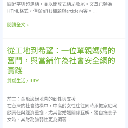
關鍵字與超連結，並以開放式結局收尾。文章已轉為
個
HTML格式，僅保留H1標題與article內容。 …
春
天：
閱讀全文 »
當
舖
如
何
從工地到希望：一位單親媽媽的
從
成
工
奮鬥，與當鋪作為社會安全網的
為
地
新
實踐
到
手
希
質感生活
/
JUDY
爸
望：
爸
一
的
位
前言：金融邊緣地帶的韌性與支援
社
單
在台灣的社會結構中，中高齡女性往往同時承擔家庭照
會
親
顧責任與經濟重擔，尤其當婚姻關係瓦解、獨自撫養子
安
媽
女時，其財務脆弱性更為顯著…
全
媽