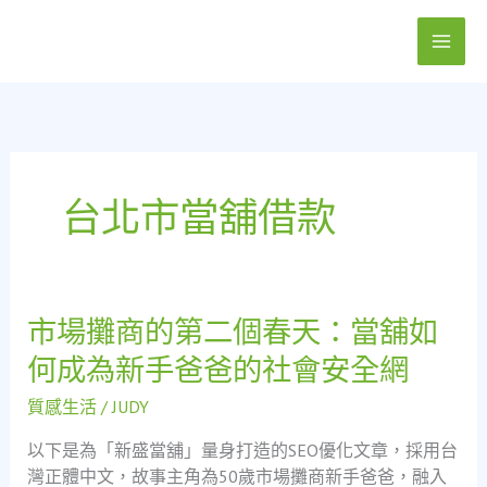
跳
至
主
要
內
容
台北市當舖借款
市場攤商的第二個春天：當舖如
市
場
何成為新手爸爸的社會安全網
攤
商
質感生活
/
JUDY
的
以下是為「新盛當舖」量身打造的SEO優化文章，採用台
第
灣正體中文，故事主角為50歲市場攤商新手爸爸，融入
二