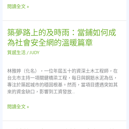
網
的
閱讀全文 »
奮
鬥，
與
築夢路上的及時雨：當鋪如何成
築
當
夢
鋪
為社會安全網的溫暖篇章
路
作
上
為
質感生活
/
JUDY
的
社
及
會
林雅婷（化名），一位年屆五十的資深土木工程師，在
時
安
台北市主持一項關鍵橋梁工程，每日與鋼筋水泥為伍，
雨：
全
專注於築起城市的穩固根基。然而，當項目遭遇突如其
當
網
來的資金缺口，影響到工資發放…
鋪
的
如
實
閱讀全文 »
何
踐
成
為
社