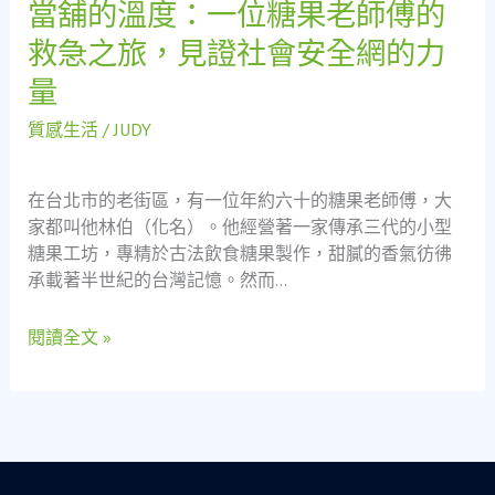
當舖的溫度：一位糖果老師傅的
當
會
舖
救急之旅，見證社會安全網的力
安
的
全
量
溫
網
度：
的
質感生活
/
JUDY
一
溫
位
暖
糖
在台北市的老街區，有一位年約六十的糖果老師傅，大
篇
果
家都叫他林伯（化名）。他經營著一家傳承三代的小型
章
老
糖果工坊，專精於古法飲食糖果製作，甜膩的香氣彷彿
師
承載著半世紀的台灣記憶。然而…
傅
的
閱讀全文 »
救
急
之
旅，
見
證