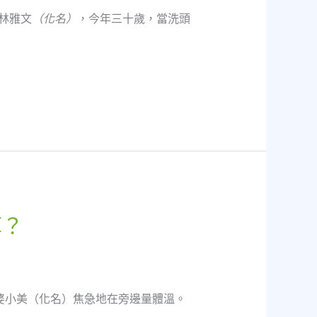
林雅文
（化名）
，今年三十歲，當洗頭
草？
婆小美（化名）焦急地在旁邊量體溫。