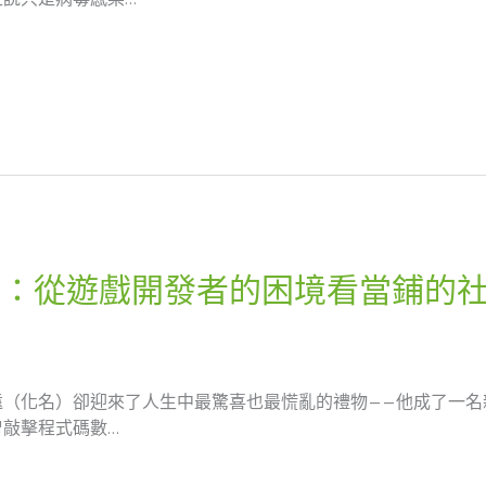
暖：從遊戲開發者的困境看當鋪的
遠（化名）卻迎來了人生中最驚喜也最慌亂的禮物——他成了一名
敲擊程式碼數…