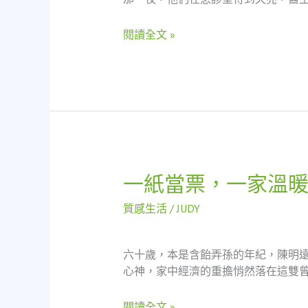
一
張
閱讀全文 »
當
票
如
何
成
為
新
手
爸
一紙當票，一家溫
一
爸
紙
的
質感生活
/
JUDY
當
救
票，
命
一
稻
六十歲，本是含飴弄孫的年紀，陳明
家
草？
心神，家中經濟的重擔悄然落在這雙曾
溫
暖：
閱讀全文 »