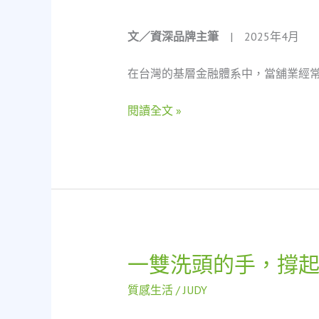
轉，
更
文／資深品牌主筆
| 2025年4月
是
社
在台灣的基層金融體系中，當舖業經
會
安
全
閱讀全文 »
網：
一
位
單
親
動
畫
師
一雙洗頭的手，撐
一
與
雙
當
質感生活
/
JUDY
洗
舖
頭
之