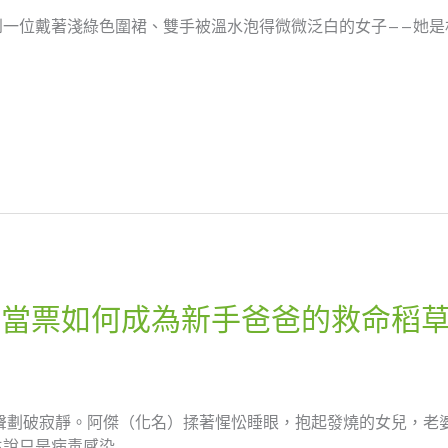
到一位戴著淺綠色圍裙、雙手被溫水泡得微微泛白的女子——她是
張當票如何成為新手爸爸的救命稻
聲劃破寂靜。阿傑（化名）揉著惺忪睡眼，抱起發燒的女兒，老
說只是病毒感染…