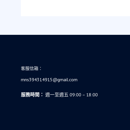
些
年
我
追
過
的
債，
與
「救
客服信箱：
急
不
mns394314915@gmail.com
救
窮」
服務時間：
週一至週五 09:00 – 18:00
的
真
諦