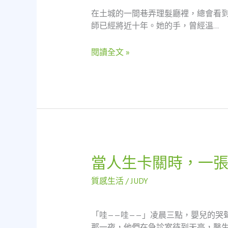
的
間
在土城的一間巷弄理髮廳裡，總會看
手，
的
師已經將近十年。她的手，曾經溫…
撐
真
起
實
閱讀全文 »
整
信
個
任
家：
土
城
當
舖
的
暖
當人生卡關時，一
當
心
人
援
質感生活
/
JUDY
生
助
卡
關
「哇——哇——」凌晨三點，嬰兒的哭
時，
那一夜，他們在急診室待到天亮，醫生