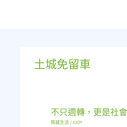
跳
至
主
要
內
容
土城免留車
不只週轉，更是社
不
只
質感生活
/
JUDY
週