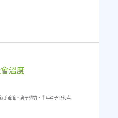
社會溫度
新手爸爸。妻子體弱，中年產子已耗盡