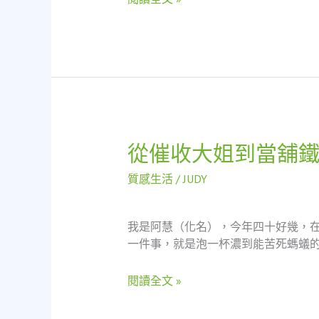
從
遊
戲
開
發
者
的
困
境
從催收大姐到當舖
從
看
催
當
質感生活
/
JUDY
收
鋪
大
的
姐
社
我是阿慧（化名），今年四十好幾，
到
會
一件事，就是泡一杯濃到能苦死螞蟻的
當
溫
舖
度
閱讀全文 »
鐵
粉：
那